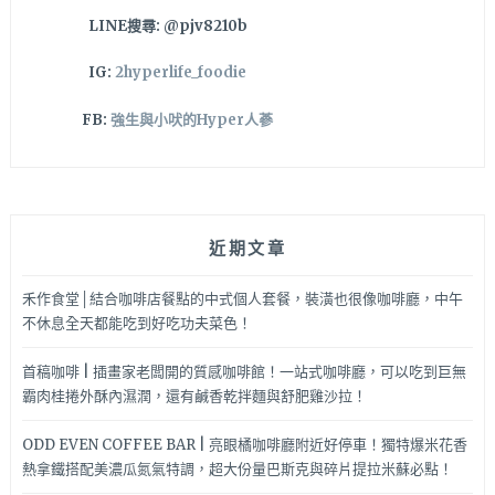
美
LINE搜尋: @pjv8210b
食
餐
IG:
2hyperlife_foodie
廳
FB:
強生與小吠的Hyper人蔘
近期文章
禾作食堂│結合咖啡店餐點的中式個人套餐，裝潢也很像咖啡廳，中午
不休息全天都能吃到好吃功夫菜色！
首稿咖啡 | 插畫家老闆開的質感咖啡館！一站式咖啡廳，可以吃到巨無
霸肉桂捲外酥內濕潤，還有鹹香乾拌麵與舒肥雞沙拉！
ODD EVEN COFFEE BAR | 亮眼橘咖啡廳附近好停車！獨特爆米花香
熱拿鐵搭配美濃瓜氮氣特調，超大份量巴斯克與碎片提拉米蘇必點！