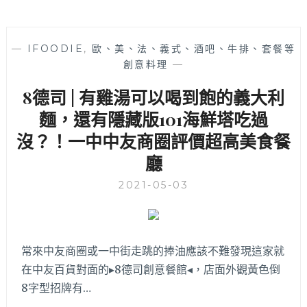
—
IFOODIE
,
歐、美、法、義式、酒吧、牛排、套餐等
創意料理
—
8德司 | 有雞湯可以喝到飽的義大利
麵，還有隱藏版101海鮮塔吃過
沒？！一中中友商圈評價超高美食餐
廳
2021-05-03
常來中友商圈或一中街走跳的捧油應該不難發現這家就
在中友百貨對面的▸8德司創意餐館◂，店面外觀黃色倒
8字型招牌有…