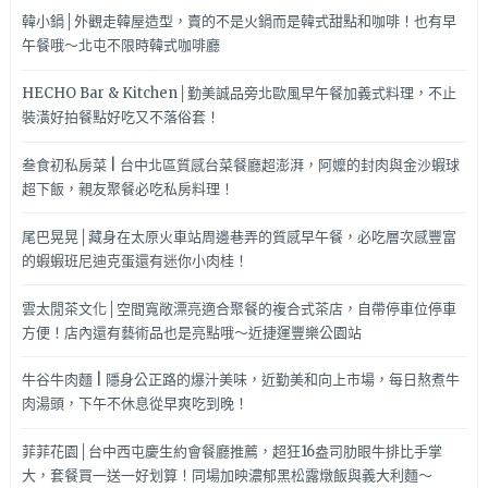
韓小鍋│外觀走韓屋造型，賣的不是火鍋而是韓式甜點和咖啡！也有早
午餐哦～北屯不限時韓式咖啡廳
HECHO Bar & Kitchen│勤美誠品旁北歐風早午餐加義式料理，不止
裝潢好拍餐點好吃又不落俗套！
叁食初私房菜 | 台中北區質感台菜餐廳超澎湃，阿嬤的封肉與金沙蝦球
超下飯，親友聚餐必吃私房料理！
尾巴晃晃│藏身在太原火車站周邊巷弄的質感早午餐，必吃層次感豐富
的蝦蝦班尼迪克蛋還有迷你小肉桂！
雲太閒茶文化│空間寬敞漂亮適合聚餐的複合式茶店，自帶停車位停車
方便！店內還有藝術品也是亮點哦～近捷運豐樂公園站
牛谷牛肉麵 | 隱身公正路的爆汁美味，近勤美和向上市場，每日熬煮牛
肉湯頭，下午不休息從早爽吃到晚！
菲菲花園│台中西屯慶生約會餐廳推薦，超狂16盎司肋眼牛排比手掌
大，套餐買一送一好划算！同場加映濃郁黑松露燉飯與義大利麵～