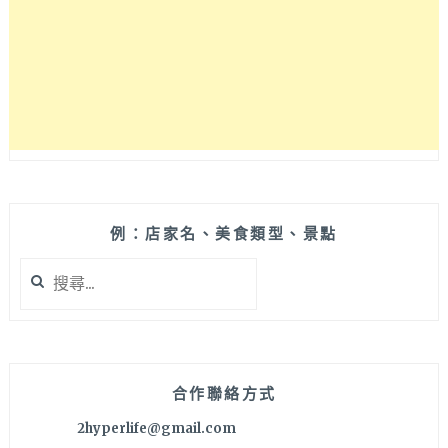
隱
藏
版
101
海
鮮
塔
吃
過
沒？！
一
例：店家名、美食類型、景點
中
搜
中
尋
友
關
商
鍵
圈
字:
評
價
合作聯絡方式
超
2hyperlife@gmail.com
高