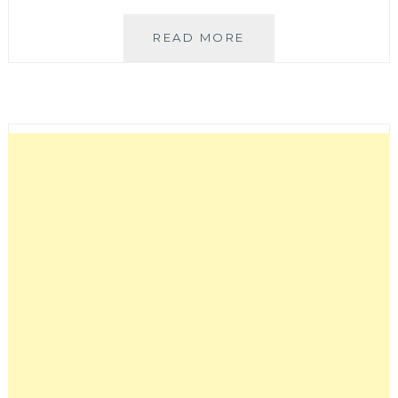
8
READ MORE
德
司
|
有
雞
湯
可
以
喝
到
飽
的
義
大
利
麵，
還
有