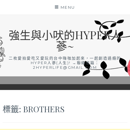
Skip
MENU
to
content
強生與小吠的HYPER人
蔘~
二枚愛拍愛吃又愛玩的台中嗨咖加起來，一起創造過癮的
HYPER人蔘(人生)! →聯絡信箱：
2HYPERLIFE@GMAIL.COM
標籤:
BROTHERS