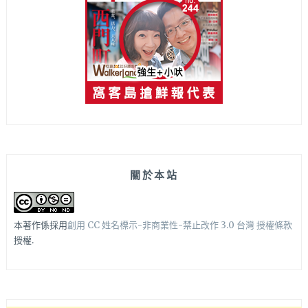
關於本站
本著作係採用
創用 CC 姓名標示-非商業性-禁止改作 3.0 台灣 授權條款
授權.