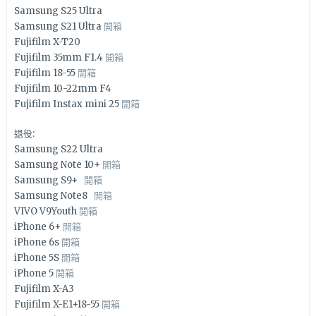
Samsung S25 Ultra
Samsung S21 Ultra
開箱
Fujifilm X-T20
Fujifilm 35mm F1.4
開箱
Fujifilm 18-55
開箱
Fujifilm 10-22mm F4
Fujifilm Instax mini 25
開箱
退役:
Samsung S22 Ultra
Samsung Note 10+
開箱
Samsung S9+
開箱
Samsung Note8
開箱
VIVO V9Youth
開箱
iPhone 6+
開箱
iPhone 6s
開箱
iPhone 5S
開箱
iPhone 5
開箱
Fujifilm X-A3
Fujifilm X-E1+18-55
開箱