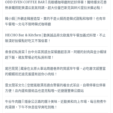
ODD EVEN COFFEE BAR | 亮眼橘咖啡廳附近好停車！獨特爆米花香
熱拿鐵搭配美濃瓜氮氣特調，超大份量巴斯克與碎片提拉米蘇必點！
韓小鍋│外觀走韓屋造型，賣的不是火鍋而是韓式甜點和咖啡！也有早
午餐哦～北屯不限時韓式咖啡廳
HECHO Bar & Kitchen│勤美誠品旁北歐風早午餐加義式料理，不止
裝潢好拍餐點好吃又不落俗套！
叁食初私房菜 | 台中北區質感台菜餐廳超澎湃，阿嬤的封肉與金沙蝦球
超下飯，親友聚餐必吃私房料理！
尾巴晃晃│藏身在太原火車站周邊巷弄的質感早午餐，必吃層次感豐富
的蝦蝦班尼迪克蛋還有迷你小肉桂！
雲太閒茶文化│空間寬敞漂亮適合聚餐的複合式茶店，自帶停車位停車
方便！店內還有藝術品也是亮點哦～近捷運豐樂公園站
牛谷牛肉麵 | 隱身公正路的爆汁美味，近勤美和向上市場，每日熬煮牛
肉湯頭，下午不休息從早爽吃到晚！