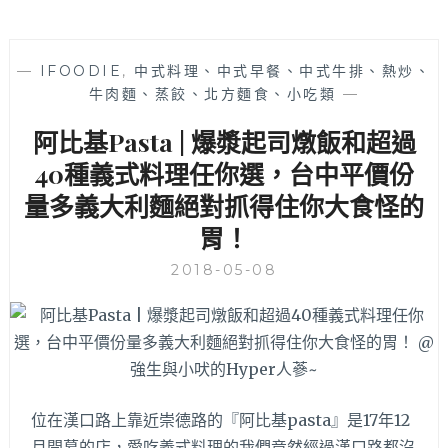
—
IFOODIE
,
中式料理、中式早餐、中式牛排、熱炒、
牛肉麵、蒸餃、北方麵食、小吃類
—
阿比基Pasta | 爆漿起司燉飯和超過
40種義式料理任你選，台中平價份
量多義大利麵絕對抓得住你大食怪的
胃！
2018-05-08
位在漢口路上靠近崇德路的『阿比基pasta』是17年12
月開幕的店，愛吃義式料理的我們竟然經過漢口路都沒