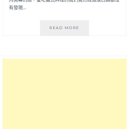
有發現…
阿
READ MORE
比
基
PASTA
|
爆
漿
起
司
燉
飯
和
超
過
40
種
義