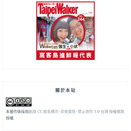
關於本站
本著作係採用
創用 CC 姓名標示-非商業性-禁止改作 3.0 台灣 授權條款
授權.