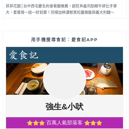
菲菲花園│台中西屯慶生約會餐廳推薦，超狂16盎司肋眼牛排比手掌
大，套餐買一送一好划算！同場加映濃郁黑松露燉飯與義大利麵～
用手機搜尋食記：愛食記APP