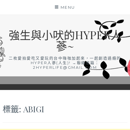
Skip
MENU
to
content
強生與小吠的HYPER人
蔘~
二枚愛拍愛吃又愛玩的台中嗨咖加起來，一起創造過癮的
HYPER人蔘(人生)! →聯絡信箱：
2HYPERLIFE@GMAIL.COM
標籤:
ABIGI