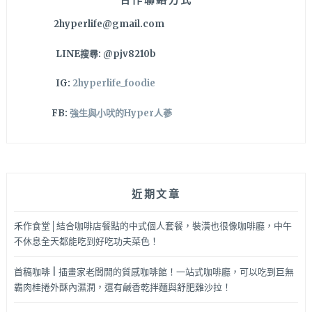
得
2hyperlife@gmail.com
住
你
LINE搜尋: @pjv8210b
大
食
IG:
2hyperlife_foodie
怪
的
FB:
強生與小吠的Hyper人蔘
胃！
近期文章
禾作食堂│結合咖啡店餐點的中式個人套餐，裝潢也很像咖啡廳，中午
不休息全天都能吃到好吃功夫菜色！
首稿咖啡 | 插畫家老闆開的質感咖啡館！一站式咖啡廳，可以吃到巨無
霸肉桂捲外酥內濕潤，還有鹹香乾拌麵與舒肥雞沙拉！