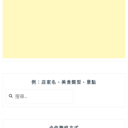
式
料
理
任
你
選，
台
中
平
價
份
量
多
例：店家名、美食類型、景點
義
搜
大
尋
利
關
麵
鍵
絕
字:
對
抓
合作聯絡方式