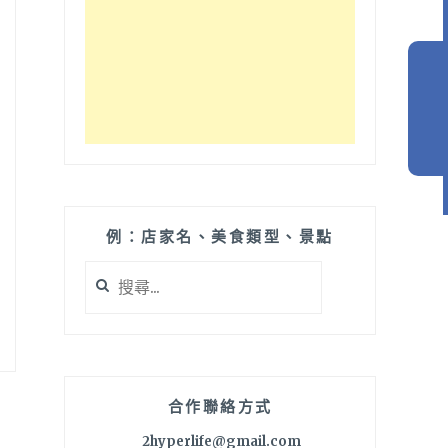
例：店家名、美食類型、景點
搜
尋
關
鍵
字:
合作聯絡方式
2hyperlife@gmail.com