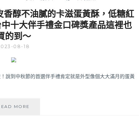
皮香醇不油膩的卡滋蛋黃酥，低糖紅
3台中十大伴手禮金口碑獎產品這裡也
買的到～
2023-08-18
啦！說到中秋節的首選伴手禮肯定就是外型像個大大滿月的蛋黃
法
READ MORE
布
甜
│
中