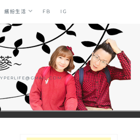
繽紛生活
FB
IG
蔘~
YPERLIFE@GMAIL.COM