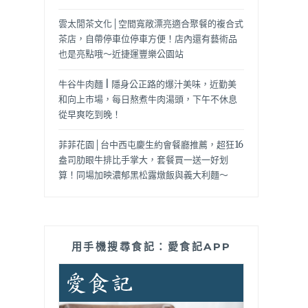
雲太閒茶文化│空間寬敞漂亮適合聚餐的複合式
茶店，自帶停車位停車方便！店內還有藝術品
也是亮點哦～近捷運豐樂公園站
牛谷牛肉麵 | 隱身公正路的爆汁美味，近勤美
和向上市場，每日熬煮牛肉湯頭，下午不休息
從早爽吃到晚！
菲菲花園│台中西屯慶生約會餐廳推薦，超狂16
盎司肋眼牛排比手掌大，套餐買一送一好划
算！同場加映濃郁黑松露燉飯與義大利麵～
用手機搜尋食記：愛食記APP