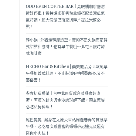
ODD EVEN COFFEE BAR | 亮眼橘咖啡廳附
近好停車！獨特爆米花香熱拿鐵搭配美濃瓜氮
氣特調，超大份量巴斯克與碎片提拉米蘇必
點！
韓小鍋│外觀走韓屋造型，賣的不是火鍋而是韓
式甜點和咖啡！也有早午餐哦～北屯不限時韓
式咖啡廳
HECHO Bar & Kitchen│勤美誠品旁北歐風早
午餐加義式料理，不止裝潢好拍餐點好吃又不
落俗套！
叁食初私房菜 | 台中北區質感台菜餐廳超澎
湃，阿嬤的封肉與金沙蝦球超下飯，親友聚餐
必吃私房料理！
尾巴晃晃│藏身在太原火車站周邊巷弄的質感早
午餐，必吃層次感豐富的蝦蝦班尼迪克蛋還有
迷你小肉桂！