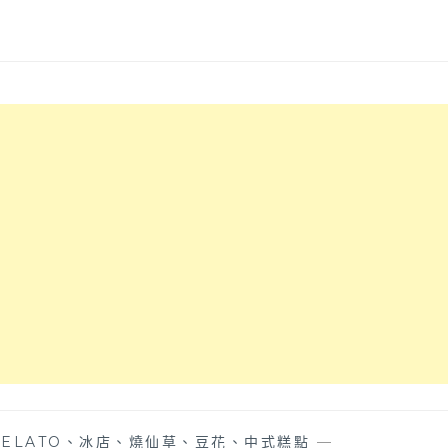
ELATO、冰店、燒仙草、豆花、中式糕點
—