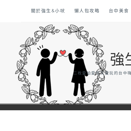
Skip
關於強生&小吠
懶人包攻略
台中美食
to
content
強
二枚愛拍愛吃又愛玩的台中嗨