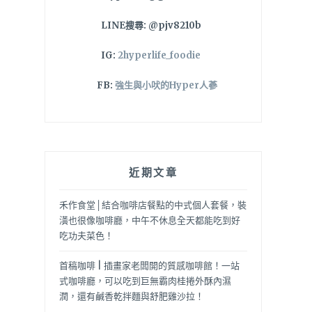
LINE搜尋: @pjv8210b
IG:
2hyperlife_foodie
FB:
強生與小吠的Hyper人蔘
近期文章
禾作食堂│結合咖啡店餐點的中式個人套餐，裝
潢也很像咖啡廳，中午不休息全天都能吃到好
吃功夫菜色！
首稿咖啡 | 插畫家老闆開的質感咖啡館！一站
式咖啡廳，可以吃到巨無霸肉桂捲外酥內濕
潤，還有鹹香乾拌麵與舒肥雞沙拉！