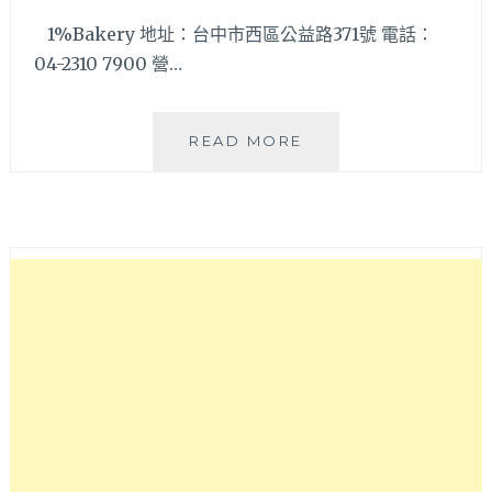
1%Bakery 地址：台中市西區公益路371號 電話：
04-2310 7900 營…
口
READ MORE
感
綿
密
溼
潤
的
乳
酪
蛋
糕
說
是
療
癒