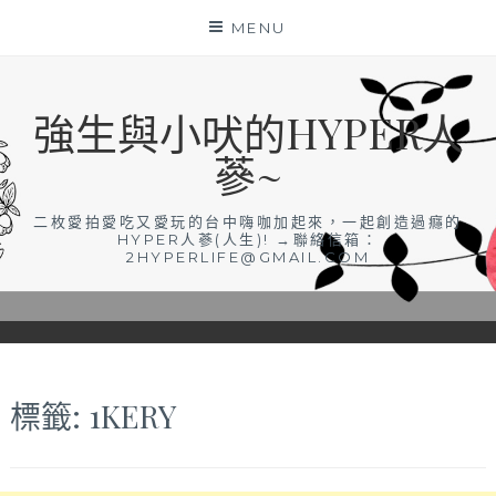
Skip
MENU
to
content
強生與小吠的HYPER人
蔘~
二枚愛拍愛吃又愛玩的台中嗨咖加起來，一起創造過癮的
HYPER人蔘(人生)! →聯絡信箱：
2HYPERLIFE@GMAIL.COM
標籤:
1KERY