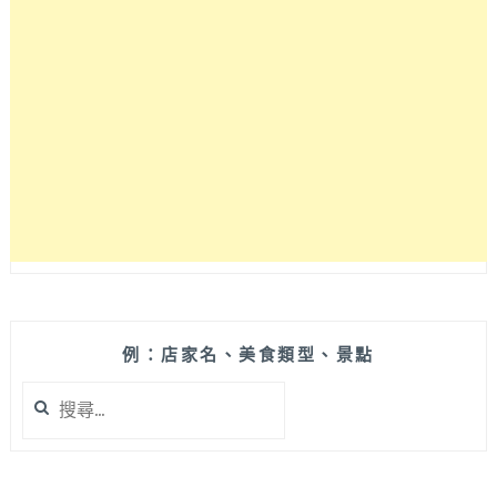
系
甜
點
根
本
當
之
無
愧
啊!!!
台
中
乳
酪
蛋
例：店家名、美食類型、景點
糕
搜
專
尋
賣
關
店
鍵
『1%BAKERY』
字: