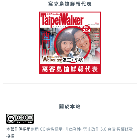
窩克島搶鮮報代表
關於本站
本著作係採用
創用 CC 姓名標示-非商業性-禁止改作 3.0 台灣 授權條款
授權.