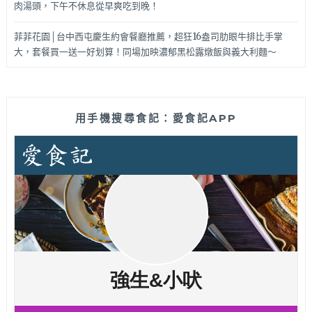
肉湯頭，下午不休息從早爽吃到晚！
菲菲花園│台中西屯慶生約會餐廳推薦，超狂16盎司肋眼牛排比手掌
大，套餐買一送一好划算！同場加映濃郁黑松露燉飯與義大利麵～
用手機搜尋食記：愛食記APP