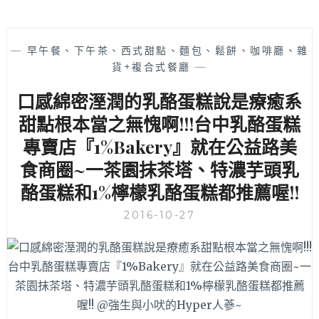
—
早午餐、下午茶、西式甜點、麵包、鬆餅、咖啡廳、雜
貨+複合式餐廳
—
口感綿密溼潤的乳酪蛋糕說是療癒系
甜點根本當之無愧啊!!!台中乳酪蛋糕
專賣店『1%Bakery』就在公益路美
食商圈~一茶園抹茶塔、特濃芋頭乳
酪蛋糕和1%檸檬乳酪蛋糕都推薦喔!!
2016-10-27