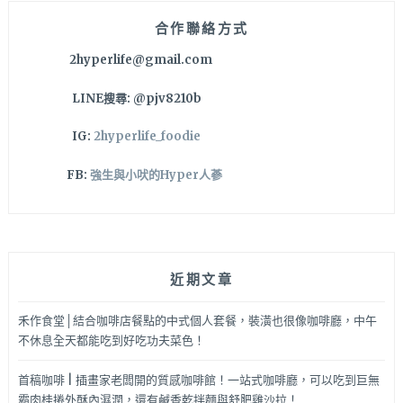
就
在
合作聯絡方式
公
2hyperlife@gmail.com
益
路
LINE搜尋: @pjv8210b
美
食
IG:
2hyperlife_foodie
商
圈
FB:
強生與小吠的Hyper人蔘
~
一
茶
園
抹
近期文章
茶
塔、
特
禾作食堂│結合咖啡店餐點的中式個人套餐，裝潢也很像咖啡廳，中午
濃
不休息全天都能吃到好吃功夫菜色！
芋
頭
首稿咖啡 | 插畫家老闆開的質感咖啡館！一站式咖啡廳，可以吃到巨無
乳
霸肉桂捲外酥內濕潤，還有鹹香乾拌麵與舒肥雞沙拉！