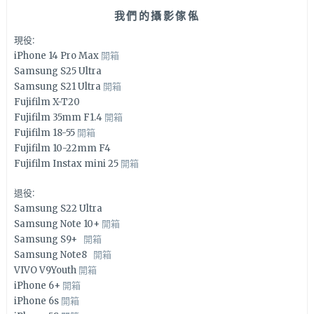
我們的攝影傢俬
現役:
iPhone 14 Pro Max
開箱
Samsung S25 Ultra
Samsung S21 Ultra
開箱
Fujifilm X-T20
Fujifilm 35mm F1.4
開箱
Fujifilm 18-55
開箱
Fujifilm 10-22mm F4
Fujifilm Instax mini 25
開箱
退役:
Samsung S22 Ultra
Samsung Note 10+
開箱
Samsung S9+
開箱
Samsung Note8
開箱
VIVO V9Youth
開箱
iPhone 6+
開箱
iPhone 6s
開箱