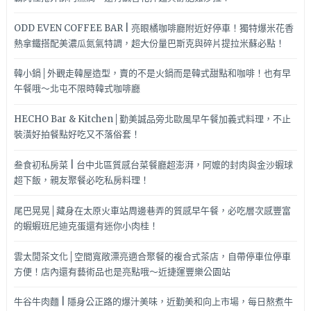
酪
蛋
ODD EVEN COFFEE BAR | 亮眼橘咖啡廳附近好停車！獨特爆米花香
糕
熱拿鐵搭配美濃瓜氮氣特調，超大份量巴斯克與碎片提拉米蘇必點！
和
1%
韓小鍋│外觀走韓屋造型，賣的不是火鍋而是韓式甜點和咖啡！也有早
檸
午餐哦～北屯不限時韓式咖啡廳
檬
乳
HECHO Bar & Kitchen│勤美誠品旁北歐風早午餐加義式料理，不止
酪
裝潢好拍餐點好吃又不落俗套！
蛋
糕
叁食初私房菜 | 台中北區質感台菜餐廳超澎湃，阿嬤的封肉與金沙蝦球
都
超下飯，親友聚餐必吃私房料理！
推
薦
尾巴晃晃│藏身在太原火車站周邊巷弄的質感早午餐，必吃層次感豐富
喔!!
的蝦蝦班尼迪克蛋還有迷你小肉桂！
雲太閒茶文化│空間寬敞漂亮適合聚餐的複合式茶店，自帶停車位停車
方便！店內還有藝術品也是亮點哦～近捷運豐樂公園站
牛谷牛肉麵 | 隱身公正路的爆汁美味，近勤美和向上市場，每日熬煮牛