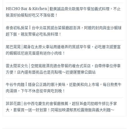
HECHO Bar & Kitchen│勤美誠品旁北歐風早午餐加義式料理，不止
裝潢好拍餐點好吃又不落俗套！
叁食初私房菜 | 台中北區質感台菜餐廳超澎湃，阿嬤的封肉與金沙蝦球
超下飯，親友聚餐必吃私房料理！
尾巴晃晃│藏身在太原火車站周邊巷弄的質感早午餐，必吃層次感豐富
的蝦蝦班尼迪克蛋還有迷你小肉桂！
雲太閒茶文化│空間寬敞漂亮適合聚餐的複合式茶店，自帶停車位停車
方便！店內還有藝術品也是亮點哦～近捷運豐樂公園站
牛谷牛肉麵 | 隱身公正路的爆汁美味，近勤美和向上市場，每日熬煮牛
肉湯頭，下午不休息從早爽吃到晚！
菲菲花園│台中西屯慶生約會餐廳推薦，超狂16盎司肋眼牛排比手掌
大，套餐買一送一好划算！同場加映濃郁黑松露燉飯與義大利麵～