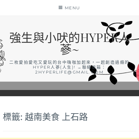
Skip
MENU
to
content
強生與小吠的HYPER人
蔘~
二枚愛拍愛吃又愛玩的台中嗨咖加起來，一起創造過癮的
HYPER人蔘(人生)! →聯絡信箱：
2HYPERLIFE@GMAIL.COM
標籤:
越南美食 上石路