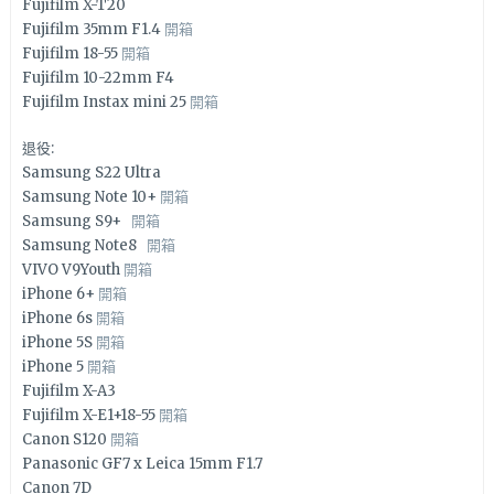
Fujifilm X-T20
Fujifilm 35mm F1.4
開箱
Fujifilm 18-55
開箱
Fujifilm 10-22mm F4
Fujifilm Instax mini 25
開箱
退役:
Samsung S22 Ultra
Samsung Note 10+
開箱
Samsung S9+
開箱
Samsung Note8
開箱
VIVO V9Youth
開箱
iPhone 6+
開箱
iPhone 6s
開箱
iPhone 5S
開箱
iPhone 5
開箱
Fujifilm X-A3
Fujifilm X-E1+18-55
開箱
Canon S120
開箱
Panasonic GF7 x Leica 15mm F1.7
Canon 7D