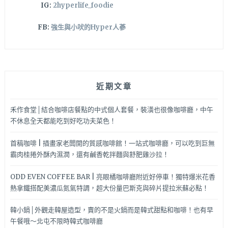
IG:
2hyperlife_foodie
FB:
強生與小吠的Hyper人蔘
近期文章
禾作食堂│結合咖啡店餐點的中式個人套餐，裝潢也很像咖啡廳，中午
不休息全天都能吃到好吃功夫菜色！
首稿咖啡 | 插畫家老闆開的質感咖啡館！一站式咖啡廳，可以吃到巨無
霸肉桂捲外酥內濕潤，還有鹹香乾拌麵與舒肥雞沙拉！
ODD EVEN COFFEE BAR | 亮眼橘咖啡廳附近好停車！獨特爆米花香
熱拿鐵搭配美濃瓜氮氣特調，超大份量巴斯克與碎片提拉米蘇必點！
韓小鍋│外觀走韓屋造型，賣的不是火鍋而是韓式甜點和咖啡！也有早
午餐哦～北屯不限時韓式咖啡廳