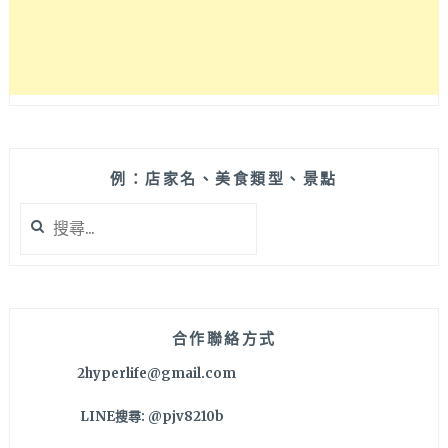
間
人
潮
多，
每
道
幾
乎
例：店家名、美食類型、景點
不
搜
用
尋
100
關
元
鍵
份
字:
量
又
合作聯絡方式
多
2hyperlife@gmail.com
耶
LINE搜尋: @pjv8210b