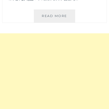
隱
READ MORE
身
在
台
中
SOGO
附
近
巷
弄
裡
的
餐
酒
館
『NINE
HIGH
久