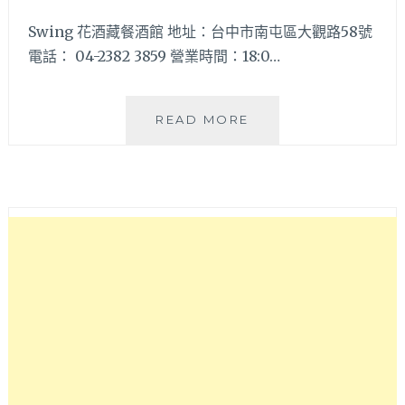
合
和
Swing 花酒藏餐酒館 地址：台中市南屯區大觀路58號
朋
電話： 04-2382 3859 營業時間：18:0…
友
歡
聚
SWING
READ MORE
的
花
微
酒
醺
蔵
氛
餐
圍
酒
~
館
–
台
中
南
屯
喝
調
酒