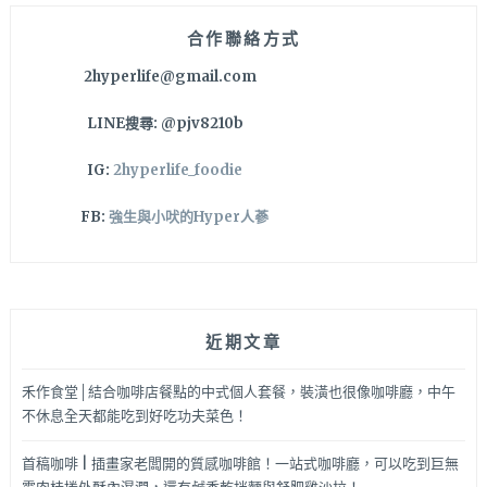
放
閃
合作聯絡方式
約
2hyperlife@gmail.com
會
或
LINE搜尋: @pjv8210b
是
姐
IG:
2hyperlife_foodie
妹
淘
FB:
強生與小吠的Hyper人蔘
結
伴
喝
酒
聊
近期文章
心
事
啊
禾作食堂│結合咖啡店餐點的中式個人套餐，裝潢也很像咖啡廳，中午
～
不休息全天都能吃到好吃功夫菜色！
首稿咖啡 | 插畫家老闆開的質感咖啡館！一站式咖啡廳，可以吃到巨無