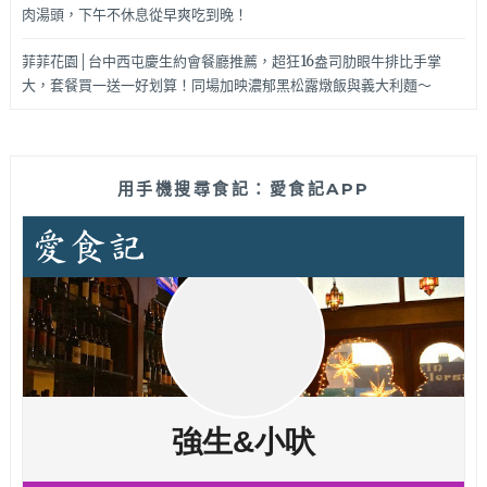
肉湯頭，下午不休息從早爽吃到晚！
菲菲花園│台中西屯慶生約會餐廳推薦，超狂16盎司肋眼牛排比手掌
大，套餐買一送一好划算！同場加映濃郁黑松露燉飯與義大利麵～
用手機搜尋食記：愛食記APP