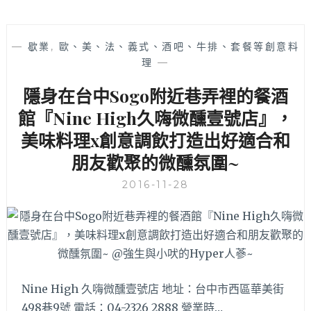
—
歇業
,
歐、美、法、義式、酒吧、牛排、套餐等創意料
理
—
隱身在台中Sogo附近巷弄裡的餐酒
館『Nine High久嗨微醺壹號店』，
美味料理x創意調飲打造出好適合和
朋友歡聚的微醺氛圍~
2016-11-28
Nine High 久嗨微醺壹號店 地址：台中市西區華美街
498巷9號 電話：04-2326 2888 營業時…