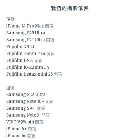
我們的攝影傢俬
現役:
iPhone 14 Pro Max
開箱
Samsung S25 Ultra
Samsung S21 Ultra
開箱
Fujifilm X-T20
Fujifilm 35mm F1.4
開箱
Fujifilm 18-55
開箱
Fujifilm 10-22mm F4
Fujifilm Instax mini 25
開箱
退役:
Samsung S22 Ultra
Samsung Note 10+
開箱
Samsung S9+
開箱
Samsung Note8
開箱
VIVO V9Youth
開箱
iPhone 6+
開箱
iPhone 6s
開箱