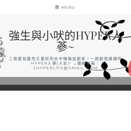
Skip
MENU
to
content
強生與小吠的HYPER人
蔘~
二枚愛拍愛吃又愛玩的台中嗨咖加起來，一起創造過癮的
HYPER人蔘(人生)! →聯絡信箱：
2HYPERLIFE@GMAIL.COM