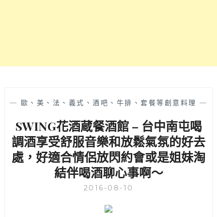
嗨
微
醺
壹
號
店』，
美
味
料
理
—
歐、美、法、義式、酒吧、牛排、套餐等創意料理
—
X
SWING花酒蔵餐酒館 – 台中南屯喝
創
意
調酒享受舒服音樂和放鬆氣氛的好去
調
處，好適合情侶放閃約會或是姐妹淘
飲
打
結伴喝酒聊心事啊～
造
出
2016-08-10
好
適