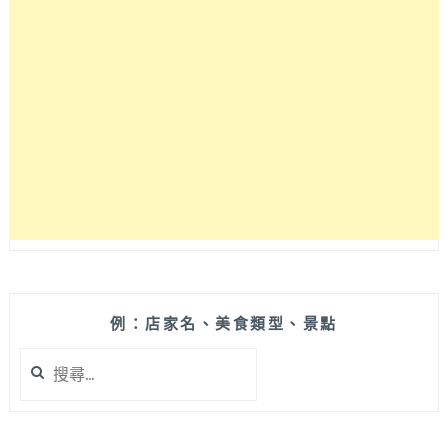
享
受
舒
服
音
樂
和
放
鬆
氣
氛
的
好
去
處，
例：店家名、美食類型、景點
好
搜
適
尋
合
關
情
鍵
侶
字: