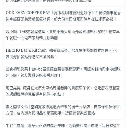
霸肉桂捲外酥內濕潤，還有鹹香乾拌麵與舒肥雞沙拉！
ODD EVEN COFFEE BAR | 亮眼橘咖啡廳附近好停車！獨特爆米花香
熱拿鐵搭配美濃瓜氮氣特調，超大份量巴斯克與碎片提拉米蘇必點！
韓小鍋│外觀走韓屋造型，賣的不是火鍋而是韓式甜點和咖啡！也有早
午餐哦～北屯不限時韓式咖啡廳
HECHO Bar & Kitchen│勤美誠品旁北歐風早午餐加義式料理，不止
裝潢好拍餐點好吃又不落俗套！
叁食初私房菜 | 台中北區質感台菜餐廳超澎湃，阿嬤的封肉與金沙蝦球
超下飯，親友聚餐必吃私房料理！
尾巴晃晃│藏身在太原火車站周邊巷弄的質感早午餐，必吃層次感豐富
的蝦蝦班尼迪克蛋還有迷你小肉桂！
雲太閒茶文化│空間寬敞漂亮適合聚餐的複合式茶店，自帶停車位停車
方便！店內還有藝術品也是亮點哦～近捷運豐樂公園站
牛谷牛肉麵 | 隱身公正路的爆汁美味，近勤美和向上市場，每日熬煮牛