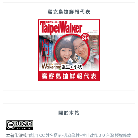
窩克島搶鮮報代表
關於本站
本著作係採用
創用 CC 姓名標示-非商業性-禁止改作 3.0 台灣 授權條款