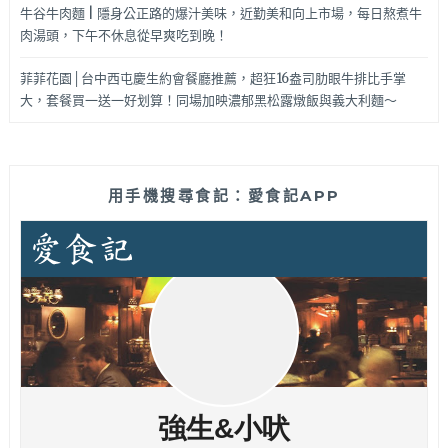
牛谷牛肉麵 | 隱身公正路的爆汁美味，近勤美和向上市場，每日熬煮牛
肉湯頭，下午不休息從早爽吃到晚！
菲菲花園│台中西屯慶生約會餐廳推薦，超狂16盎司肋眼牛排比手掌
大，套餐買一送一好划算！同場加映濃郁黑松露燉飯與義大利麵～
用手機搜尋食記：愛食記APP