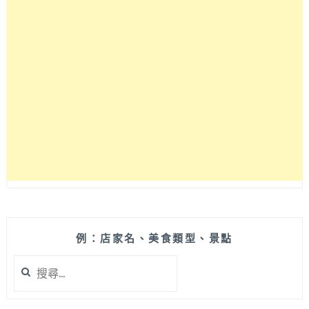
20
書
店
之
一
的
TSUTAYA
BOOKS
進
駐
台
中
搶
先
看！
3
例：店家名、美食類型、景點
百
搜
坪
尋
旗
關
艦
鍵