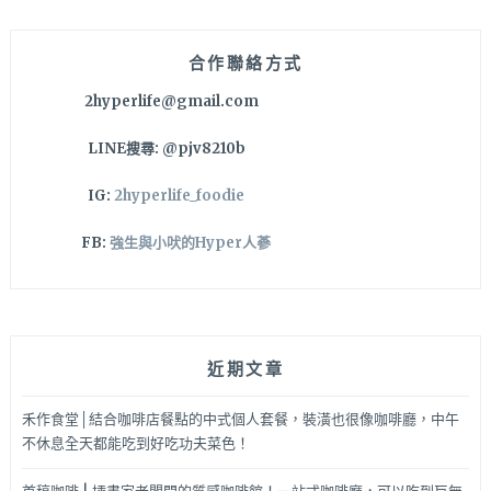
店
字:
是
咖
合作聯絡方式
啡
2hyperlife@gmail.com
廳
也
LINE搜尋: @pjv8210b
是
書
IG:
2hyperlife_foodie
店
喔
FB:
強生與小吠的Hyper人蔘
～
近期文章
禾作食堂│結合咖啡店餐點的中式個人套餐，裝潢也很像咖啡廳，中午
不休息全天都能吃到好吃功夫菜色！