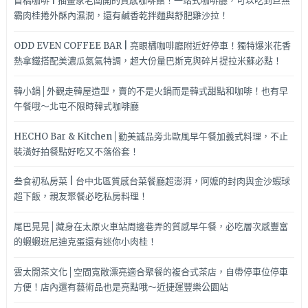
首稿咖啡 | 插畫家老闆開的質感咖啡館！一站式咖啡廳，可以吃到巨無
霸肉桂捲外酥內濕潤，還有鹹香乾拌麵與舒肥雞沙拉！
ODD EVEN COFFEE BAR | 亮眼橘咖啡廳附近好停車！獨特爆米花香
熱拿鐵搭配美濃瓜氮氣特調，超大份量巴斯克與碎片提拉米蘇必點！
韓小鍋│外觀走韓屋造型，賣的不是火鍋而是韓式甜點和咖啡！也有早
午餐哦～北屯不限時韓式咖啡廳
HECHO Bar & Kitchen│勤美誠品旁北歐風早午餐加義式料理，不止
裝潢好拍餐點好吃又不落俗套！
叁食初私房菜 | 台中北區質感台菜餐廳超澎湃，阿嬤的封肉與金沙蝦球
超下飯，親友聚餐必吃私房料理！
尾巴晃晃│藏身在太原火車站周邊巷弄的質感早午餐，必吃層次感豐富
的蝦蝦班尼迪克蛋還有迷你小肉桂！
雲太閒茶文化│空間寬敞漂亮適合聚餐的複合式茶店，自帶停車位停車
方便！店內還有藝術品也是亮點哦～近捷運豐樂公園站