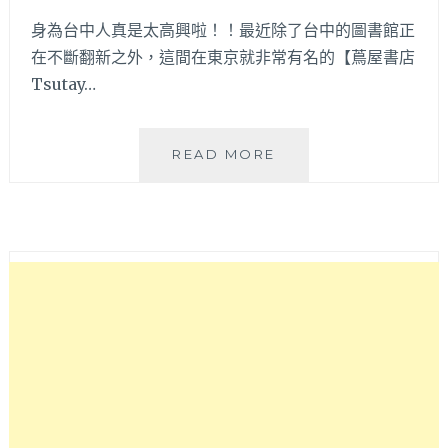
身為台中人真是太高興啦！！最近除了台中的圖書館正
在不斷翻新之外，這間在東京就非常有名的【蔦屋書店
Tsutay…
蔦
READ MORE
屋
書
店
台
中
市
政
店
|
全
球
最
美