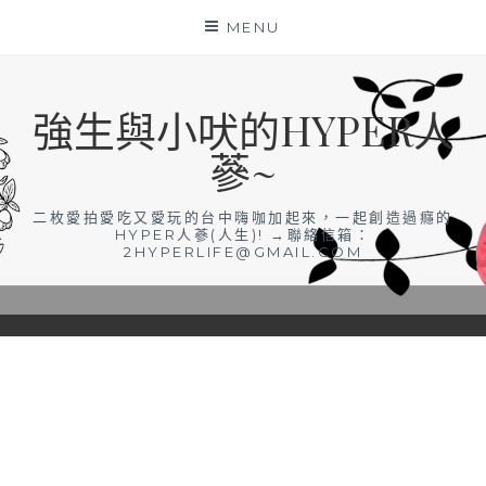
Skip
MENU
to
content
強生與小吠的HYPER人
蔘~
二枚愛拍愛吃又愛玩的台中嗨咖加起來，一起創造過癮的
HYPER人蔘(人生)! →聯絡信箱：
2HYPERLIFE@GMAIL.COM