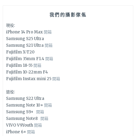
我們的攝影傢俬
現役:
iPhone 14 Pro Max
開箱
Samsung S25 Ultra
Samsung S21 Ultra
開箱
Fujifilm X-T20
Fujifilm 35mm F1.4
開箱
Fujifilm 18-55
開箱
Fujifilm 10-22mm F4
Fujifilm Instax mini 25
開箱
退役:
Samsung S22 Ultra
Samsung Note 10+
開箱
Samsung S9+
開箱
Samsung Note8
開箱
VIVO V9Youth
開箱
iPhone 6+
開箱