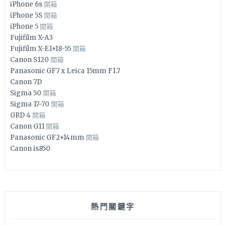
iPhone 6s
開箱
iPhone 5S
開箱
iPhone 5
開箱
Fujifilm X-A3
Fujifilm X-E1+18-55
開箱
Canon S120
開箱
Panasonic GF7 x Leica 15mm F1.7
Canon 7D
Sigma 50
開箱
Sigma 17-70
開箱
GRD 4
開箱
Canon G11
開箱
Panasonic GF2+14mm
開箱
Canon is850
熱門關鍵字