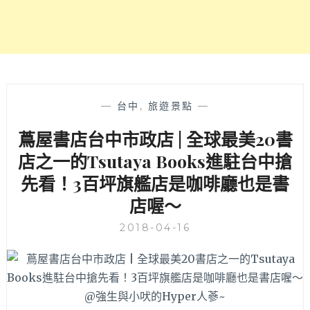
中
市
政
店
用
餐
還
—
台中
,
旅遊景點
—
可
蔦屋書店台中市政店 | 全球最美20書
以
一
店之一的Tsutaya Books進駐台中搶
併
先看！3百坪旗艦店是咖啡廳也是書
享
受
店喔～
書
香
2018-04-16
～