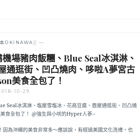
本OKINAWA░
—
場豬肉飯糰、Blue Seal冰淇淋、
屋通逛街、凹凸燒肉、哆啦A夢宮古
son美食全包了！
2018-10-29
！因為沖繩的美食非常多～應該說，有經過美國文化洗禮，也