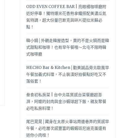
ODD EVEN COFFEE BAR | 亮眼橘咖啡廳附
近好停車！獨特爆米花香熱拿鐵搭配美濃瓜氮
氣特調，超大份量巴斯克與碎片提拉米蘇必
點！
韓小鍋│外觀走韓屋造型，賣的不是火鍋而是韓
式甜點和咖啡！也有早午餐哦～北屯不限時韓
式咖啡廳
HECHO Bar & Kitchen│勤美誠品旁北歐風早
午餐加義式料理，不止裝潢好拍餐點好吃又不
落俗套！
叁食初私房菜 | 台中北區質感台菜餐廳超澎
湃，阿嬤的封肉與金沙蝦球超下飯，親友聚餐
必吃私房料理！
尾巴晃晃│藏身在太原火車站周邊巷弄的質感早
午餐，必吃層次感豐富的蝦蝦班尼迪克蛋還有
迷你小肉桂！