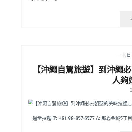
—
░日
【沖繩自駕旅遊】到沖繩必
人夠
通堂拉麵 T: +81 98-857-5577 A: 那霸金城5丁目