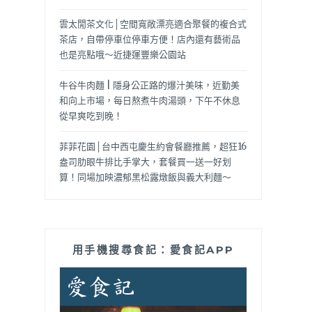
雲太閒茶文化│空間寬敞漂亮適合聚餐的複合式
茶店，自帶停車位停車方便！店內還有藝術品
也是亮點哦～近捷運豐樂公園站
牛谷牛肉麵 | 隱身公正路的爆汁美味，近勤美
和向上市場，每日熬煮牛肉湯頭，下午不休息
從早爽吃到晚！
菲菲花園│台中西屯慶生約會餐廳推薦，超狂16
盎司肋眼牛排比手掌大，套餐買一送一好划
算！同場加映濃郁黑松露燉飯與義大利麵～
用手機搜尋食記：愛食記APP