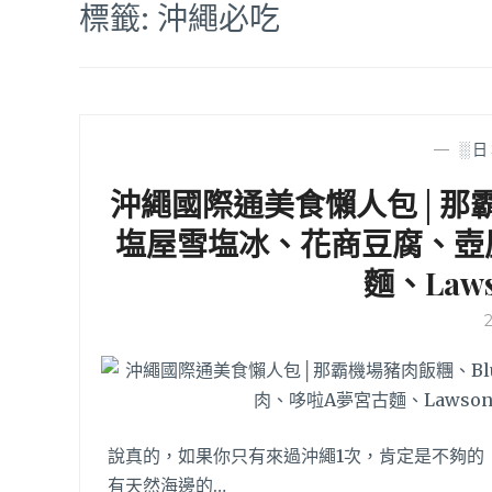
標籤:
沖繩必吃
—
░日
沖繩國際通美食懶人包│那霸機
塩屋雪塩冰、花商豆腐、壺
麵、Law
說真的，如果你只有來過沖繩1次，肯定是不夠的
有天然海邊的…