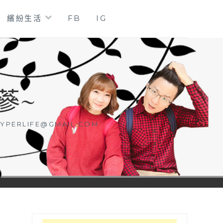
繽紛生活
FB
IG
蔘~
YPERLIFE@GMAIL.COM