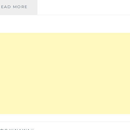
糰、
【沖
READ MORE
BLUE
繩
SEAL
自
冰
駕
淇
旅
淋、
遊】
塩
到
屋
沖
雪
繩
塩
必
冰、
去
花
朝
商
聖
豆
的
腐、
美
壺
味
屋
拉
通
麵
逛
店!
街、
男