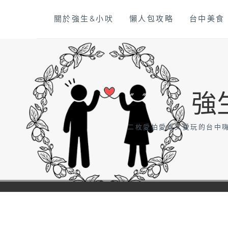
Skip
關於強生&小吠
懶人包攻略
台中美食
to
content
強
二枚愛拍愛吃又愛玩的台中嗨