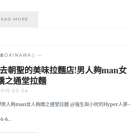
沖
READ MORE
繩
國
際
通
美
本OKINAWA░
—
食
懶
去朝聖的美味拉麵店!男人夠man女
人
嬌之通堂拉麵
包
│
2015-03-04
那
霸
機
場
豬
4-6…
肉
飯