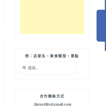
例：店家名、美食類型、景點
搜
尋
關
鍵
字:
合作聯絡方式
2hyperlife@gmail.com