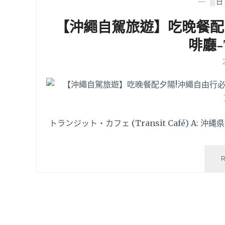
—
░日
【沖繩自駕旅遊】吃晚餐配
啡廳-Tr
トランジット・カフェ (Transit Café) A: 沖