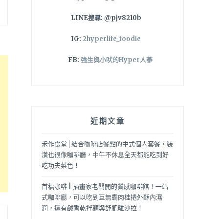
LINE搜尋: @pjv8210b
IG:
2hyperlife_foodie
FB:
強生與小吠的Hyper人蔘
近期文章
禾作食堂│結合咖啡店餐點的中式個人套餐，裝
潢也很像咖啡廳，中午不休息全天都能吃到好
吃功夫菜色！
首稿咖啡 | 插畫家老闆開的質感咖啡館！一站
式咖啡廳，可以吃到巨無霸肉桂捲外酥內濕
潤，還有鹹香乾拌麵與舒肥雞沙拉！