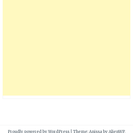
Proudly powered by WordPress
|
Theme: Anissa by
AlienWP
.