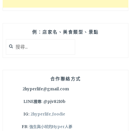
藏
版
套
餐!
例：店家名、美食類型、景點
搜
尋
關
鍵
字:
合作聯絡方式
2hyperlife@gmail.com
LINE搜尋: @pjv8210b
IG:
2hyperlife_foodie
FB:
強生與小吠的Hyper人蔘