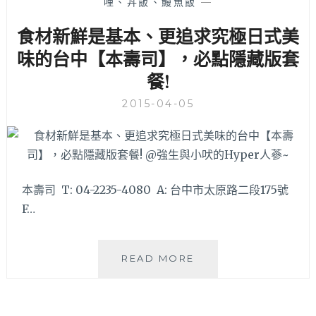
哩、丼飯、鰻魚飯
—
質
食材新鮮是基本、更追求究極日式美
感
囉!
味的台中【本壽司】，必點隱藏版套
餐!
2015-04-05
本壽司 T: 04-2235-4080 A: 台中市太原路二段175號
F…
食
READ MORE
材
新
鮮