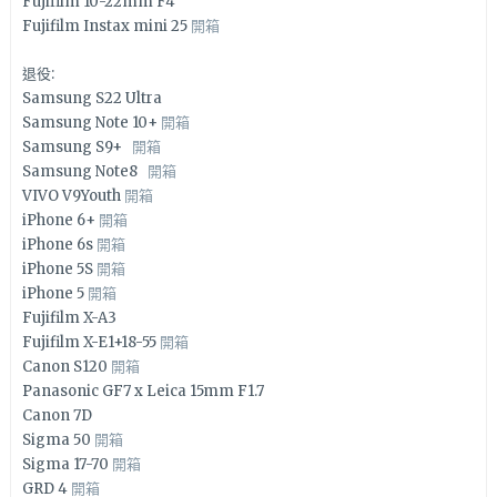
Fujifilm 10-22mm F4
Fujifilm Instax mini 25
開箱
退役:
Samsung S22 Ultra
Samsung Note 10+
開箱
Samsung S9+
開箱
Samsung Note8
開箱
VIVO V9Youth
開箱
iPhone 6+
開箱
iPhone 6s
開箱
iPhone 5S
開箱
iPhone 5
開箱
Fujifilm X-A3
Fujifilm X-E1+18-55
開箱
Canon S120
開箱
Panasonic GF7 x Leica 15mm F1.7
Canon 7D
Sigma 50
開箱
Sigma 17-70
開箱
GRD 4
開箱