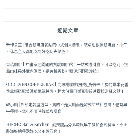
近期文章
禾作食堂│結合咖啡店餐點的中式個人套餐，裝潢也很像咖啡廳，中午
不休息全天都能吃到好吃功夫菜色！
首稿咖啡 | 插畫家老闆開的質感咖啡館！一站式咖啡廳，可以吃到巨無
霸肉桂捲外酥內濕潤，還有鹹香乾拌麵與舒肥雞沙拉！
ODD EVEN COFFEE BAR | 亮眼橘咖啡廳附近好停車！獨特爆米花香
熱拿鐵搭配美濃瓜氮氣特調，超大份量巴斯克與碎片提拉米蘇必點！
韓小鍋│外觀走韓屋造型，賣的不是火鍋而是韓式甜點和咖啡！也有早
午餐哦～北屯不限時韓式咖啡廳
HECHO Bar & Kitchen│勤美誠品旁北歐風早午餐加義式料理，不止
裝潢好拍餐點好吃又不落俗套！