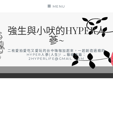
Skip
MENU
to
content
強生與小吠的HYPER人
蔘~
二枚愛拍愛吃又愛玩的台中嗨咖加起來，一起創造過癮的
HYPER人蔘(人生)! →聯絡信箱：
2HYPERLIFE@GMAIL.COM