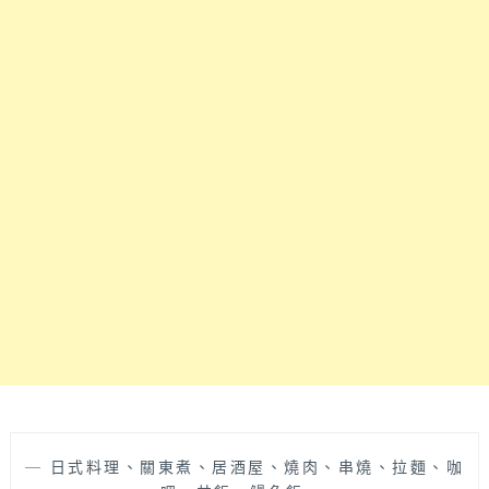
【名
野
日
本
料
理】
~
彰
化
老
字
號
日
本
料
理，
翻
修
後
更
—
日式料理、關東煮、居酒屋、燒肉、串燒、拉麵、咖
具