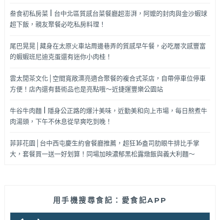
叁食初私房菜 | 台中北區質感台菜餐廳超澎湃，阿嬤的封肉與金沙蝦球
超下飯，親友聚餐必吃私房料理！
尾巴晃晃│藏身在太原火車站周邊巷弄的質感早午餐，必吃層次感豐富
的蝦蝦班尼迪克蛋還有迷你小肉桂！
雲太閒茶文化│空間寬敞漂亮適合聚餐的複合式茶店，自帶停車位停車
方便！店內還有藝術品也是亮點哦～近捷運豐樂公園站
牛谷牛肉麵 | 隱身公正路的爆汁美味，近勤美和向上市場，每日熬煮牛
肉湯頭，下午不休息從早爽吃到晚！
菲菲花園│台中西屯慶生約會餐廳推薦，超狂16盎司肋眼牛排比手掌
大，套餐買一送一好划算！同場加映濃郁黑松露燉飯與義大利麵～
用手機搜尋食記：愛食記APP