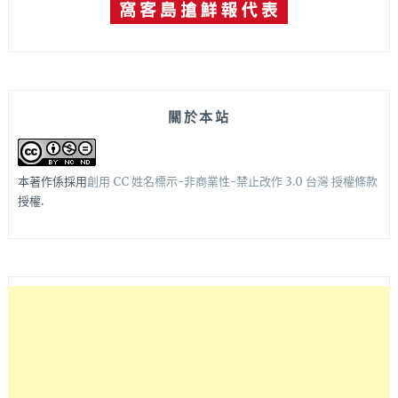
關於本站
本著作係採用
創用 CC 姓名標示-非商業性-禁止改作 3.0 台灣 授權條款
授權.