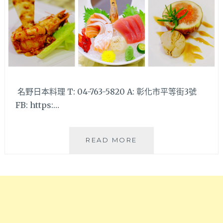
名野日本料理 T: 04-763-5820 A: 彰化市平等街3號
FB: https:…
用
READ MORE
心
料
理
的
好
味
道