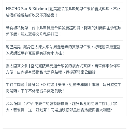
HECHO Bar & Kitchen│勤美誠品旁北歐風早午餐加義式料理，不止
裝潢好拍餐點好吃又不落俗套！
叁食初私房菜 | 台中北區質感台菜餐廳超澎湃，阿嬤的封肉與金沙蝦球
超下飯，親友聚餐必吃私房料理！
尾巴晃晃│藏身在太原火車站周邊巷弄的質感早午餐，必吃層次感豐富
的蝦蝦班尼迪克蛋還有迷你小肉桂！
雲太閒茶文化│空間寬敞漂亮適合聚餐的複合式茶店，自帶停車位停車
方便！店內還有藝術品也是亮點哦～近捷運豐樂公園站
牛谷牛肉麵 | 隱身公正路的爆汁美味，近勤美和向上市場，每日熬煮牛
肉湯頭，下午不休息從早爽吃到晚！
菲菲花園│台中西屯慶生約會餐廳推薦，超狂16盎司肋眼牛排比手掌
大，套餐買一送一好划算！同場加映濃郁黑松露燉飯與義大利麵～