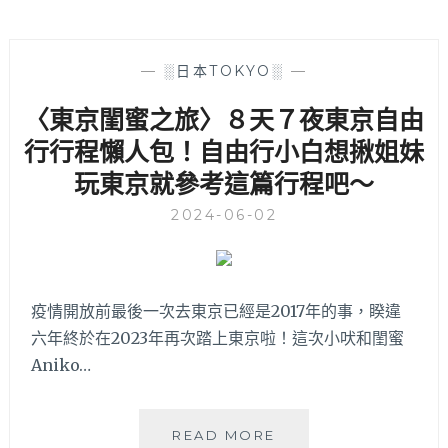
—
░日本TOKYO░
—
〈東京閨蜜之旅〉８天７夜東京自由
行行程懶人包！自由行小白想揪姐妹
玩東京就參考這篇行程吧～
2024-06-02
疫情開放前最後一次去東京已經是2017年的事，睽違
六年終於在2023年再次踏上東京啦！這次小吠和閨蜜
Aniko…
〈東
READ MORE