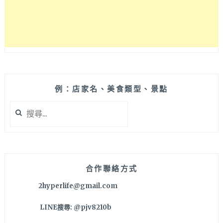
行
小
白
想
揪
姐
妹
玩
例：店家名、美食類型、景點
東
搜
京
尋
就
關
參
鍵
考
字:
這
篇
合作聯絡方式
行
2hyperlife@gmail.com
程
吧
LINE搜尋: @pjv8210b
～