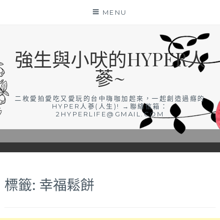
Skip
MENU
to
content
強生與小吠的HYPER人
蔘~
二枚愛拍愛吃又愛玩的台中嗨咖加起來，一起創造過癮的
HYPER人蔘(人生)! →聯絡信箱：
2HYPERLIFE@GMAIL.COM
標籤:
幸福鬆餅