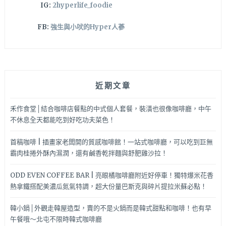
IG:
2hyperlife_foodie
FB:
強生與小吠的Hyper人蔘
近期文章
禾作食堂│結合咖啡店餐點的中式個人套餐，裝潢也很像咖啡廳，中午
不休息全天都能吃到好吃功夫菜色！
首稿咖啡 | 插畫家老闆開的質感咖啡館！一站式咖啡廳，可以吃到巨無
霸肉桂捲外酥內濕潤，還有鹹香乾拌麵與舒肥雞沙拉！
ODD EVEN COFFEE BAR | 亮眼橘咖啡廳附近好停車！獨特爆米花香
熱拿鐵搭配美濃瓜氮氣特調，超大份量巴斯克與碎片提拉米蘇必點！
韓小鍋│外觀走韓屋造型，賣的不是火鍋而是韓式甜點和咖啡！也有早
午餐哦～北屯不限時韓式咖啡廳