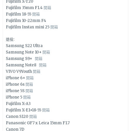
Fujifilm X-T20
Fujifilm 35mm F1.4
開箱
Fujifilm 18-55
開箱
Fujifilm 10-22mm F4
Fujifilm Instax mini 25
開箱
退役:
Samsung S22 Ultra
Samsung Note 10+
開箱
Samsung S9+
開箱
Samsung Note8
開箱
VIVO V9Youth
開箱
iPhone 6+
開箱
iPhone 6s
開箱
iPhone 5S
開箱
iPhone 5
開箱
Fujifilm X-A3
Fujifilm X-E1+18-55
開箱
Canon S120
開箱
Panasonic GF7 x Leica 15mm F1.7
Canon 7D