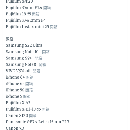
Fujifilm X-T20
Fujifilm 35mm F1.4
開箱
Fujifilm 18-55
開箱
Fujifilm 10-22mm F4
Fujifilm Instax mini 25
開箱
退役:
Samsung S22 Ultra
Samsung Note 10+
開箱
Samsung S9+
開箱
Samsung Note8
開箱
VIVO V9Youth
開箱
iPhone 6+
開箱
iPhone 6s
開箱
iPhone 5S
開箱
iPhone 5
開箱
Fujifilm X-A3
Fujifilm X-E1+18-55
開箱
Canon S120
開箱
Panasonic GF7 x Leica 15mm F1.7
Canon 7D