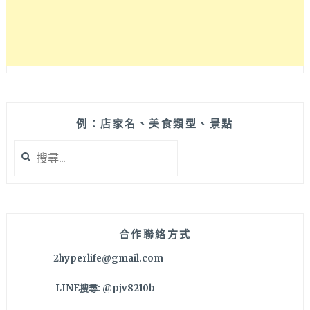
舒
適
但
有
美
中
不
足
例：店家名、美食類型、景點
(CLOSED)
搜
尋
關
鍵
字:
合作聯絡方式
2hyperlife@gmail.com
LINE搜尋: @pjv8210b