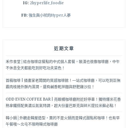
IG:
2hyperlife_foodie
FB:
強生與小吠的Hyper人蔘
近期文章
禾作食堂│結合咖啡店餐點的中式個人套餐，裝潢也很像咖啡廳，中午
不休息全天都能吃到好吃功夫菜色！
首稿咖啡 | 插畫家老闆開的質感咖啡館！一站式咖啡廳，可以吃到巨無
霸肉桂捲外酥內濕潤，還有鹹香乾拌麵與舒肥雞沙拉！
ODD EVEN COFFEE BAR | 亮眼橘咖啡廳附近好停車！獨特爆米花香
熱拿鐵搭配美濃瓜氮氣特調，超大份量巴斯克與碎片提拉米蘇必點！
韓小鍋│外觀走韓屋造型，賣的不是火鍋而是韓式甜點和咖啡！也有早
午餐哦～北屯不限時韓式咖啡廳