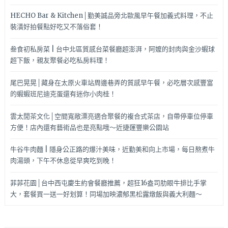
HECHO Bar & Kitchen│勤美誠品旁北歐風早午餐加義式料理，不止
裝潢好拍餐點好吃又不落俗套！
叁食初私房菜 | 台中北區質感台菜餐廳超澎湃，阿嬤的封肉與金沙蝦球
超下飯，親友聚餐必吃私房料理！
尾巴晃晃│藏身在太原火車站周邊巷弄的質感早午餐，必吃層次感豐富
的蝦蝦班尼迪克蛋還有迷你小肉桂！
雲太閒茶文化│空間寬敞漂亮適合聚餐的複合式茶店，自帶停車位停車
方便！店內還有藝術品也是亮點哦～近捷運豐樂公園站
牛谷牛肉麵 | 隱身公正路的爆汁美味，近勤美和向上市場，每日熬煮牛
肉湯頭，下午不休息從早爽吃到晚！
菲菲花園│台中西屯慶生約會餐廳推薦，超狂16盎司肋眼牛排比手掌
大，套餐買一送一好划算！同場加映濃郁黑松露燉飯與義大利麵～