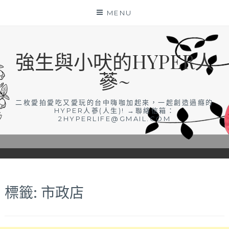
Skip
MENU
to
content
強生與小吠的HYPER人
蔘~
二枚愛拍愛吃又愛玩的台中嗨咖加起來，一起創造過癮的
HYPER人蔘(人生)! →聯絡信箱：
2HYPERLIFE@GMAIL.COM
標籤:
市政店