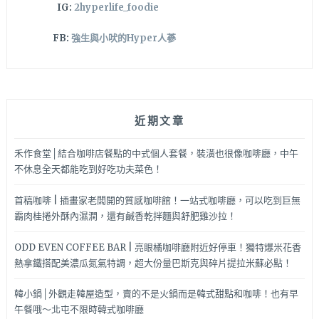
IG:
2hyperlife_foodie
FB:
強生與小吠的Hyper人蔘
近期文章
禾作食堂│結合咖啡店餐點的中式個人套餐，裝潢也很像咖啡廳，中午
不休息全天都能吃到好吃功夫菜色！
首稿咖啡 | 插畫家老闆開的質感咖啡館！一站式咖啡廳，可以吃到巨無
霸肉桂捲外酥內濕潤，還有鹹香乾拌麵與舒肥雞沙拉！
ODD EVEN COFFEE BAR | 亮眼橘咖啡廳附近好停車！獨特爆米花香
熱拿鐵搭配美濃瓜氮氣特調，超大份量巴斯克與碎片提拉米蘇必點！
韓小鍋│外觀走韓屋造型，賣的不是火鍋而是韓式甜點和咖啡！也有早
午餐哦～北屯不限時韓式咖啡廳