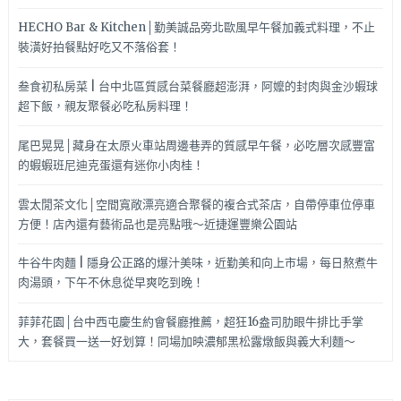
HECHO Bar & Kitchen│勤美誠品旁北歐風早午餐加義式料理，不止
裝潢好拍餐點好吃又不落俗套！
叁食初私房菜 | 台中北區質感台菜餐廳超澎湃，阿嬤的封肉與金沙蝦球
超下飯，親友聚餐必吃私房料理！
尾巴晃晃│藏身在太原火車站周邊巷弄的質感早午餐，必吃層次感豐富
的蝦蝦班尼迪克蛋還有迷你小肉桂！
雲太閒茶文化│空間寬敞漂亮適合聚餐的複合式茶店，自帶停車位停車
方便！店內還有藝術品也是亮點哦～近捷運豐樂公園站
牛谷牛肉麵 | 隱身公正路的爆汁美味，近勤美和向上市場，每日熬煮牛
肉湯頭，下午不休息從早爽吃到晚！
菲菲花園│台中西屯慶生約會餐廳推薦，超狂16盎司肋眼牛排比手掌
大，套餐買一送一好划算！同場加映濃郁黑松露燉飯與義大利麵～