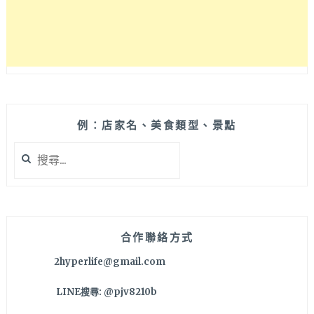
造」
的
工
業
革
命
講
座
例：店家名、美食類型、景點
搜
尋
關
鍵
字:
合作聯絡方式
2hyperlife@gmail.com
LINE搜尋: @pjv8210b