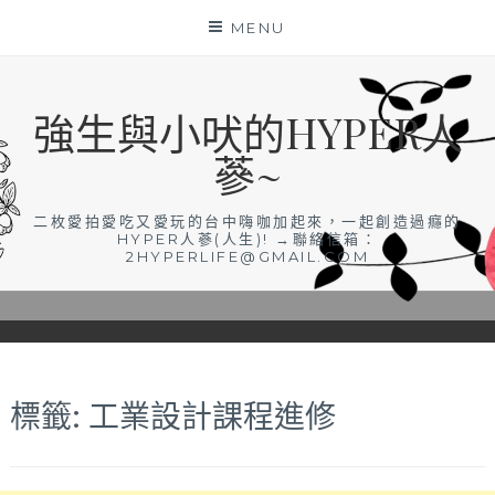
Skip
MENU
to
content
強生與小吠的HYPER人
蔘~
二枚愛拍愛吃又愛玩的台中嗨咖加起來，一起創造過癮的
HYPER人蔘(人生)! →聯絡信箱：
2HYPERLIFE@GMAIL.COM
標籤:
工業設計課程進修