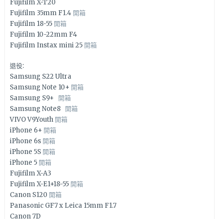
Fujifilm X-T20
Fujifilm 35mm F1.4
開箱
Fujifilm 18-55
開箱
Fujifilm 10-22mm F4
Fujifilm Instax mini 25
開箱
退役:
Samsung S22 Ultra
Samsung Note 10+
開箱
Samsung S9+
開箱
Samsung Note8
開箱
VIVO V9Youth
開箱
iPhone 6+
開箱
iPhone 6s
開箱
iPhone 5S
開箱
iPhone 5
開箱
Fujifilm X-A3
Fujifilm X-E1+18-55
開箱
Canon S120
開箱
Panasonic GF7 x Leica 15mm F1.7
Canon 7D