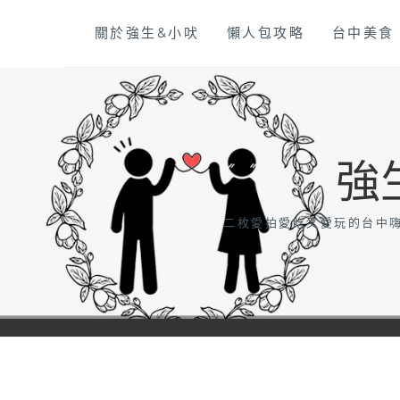
Skip
關於強生&小吠
懶人包攻略
台中美食
to
content
強
二枚愛拍愛吃又愛玩的台中嗨