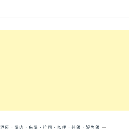
居酒屋、燒肉、串燒、拉麵、咖哩、丼飯、鰻魚飯
—