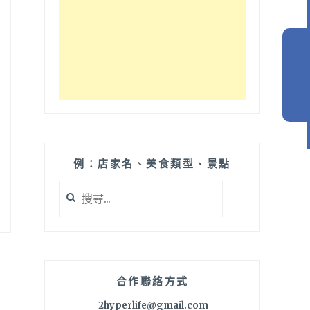
例：店家名、美食類型、景點
搜
尋
關
鍵
字:
合作聯絡方式
2hyperlife@gmail.com