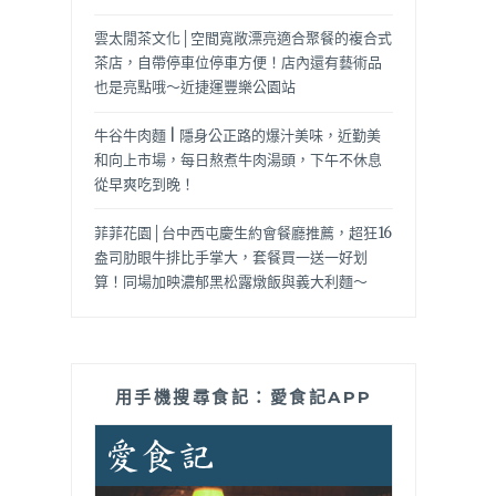
雲太閒茶文化│空間寬敞漂亮適合聚餐的複合式
茶店，自帶停車位停車方便！店內還有藝術品
也是亮點哦～近捷運豐樂公園站
牛谷牛肉麵 | 隱身公正路的爆汁美味，近勤美
和向上市場，每日熬煮牛肉湯頭，下午不休息
從早爽吃到晚！
菲菲花園│台中西屯慶生約會餐廳推薦，超狂16
盎司肋眼牛排比手掌大，套餐買一送一好划
算！同場加映濃郁黑松露燉飯與義大利麵～
用手機搜尋食記：愛食記APP