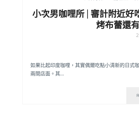
小次男咖哩所 | 審計附近
烤布蕾還
如果比起印度咖哩，其實偶爾吃點小清新的日式
兩間店面。其…