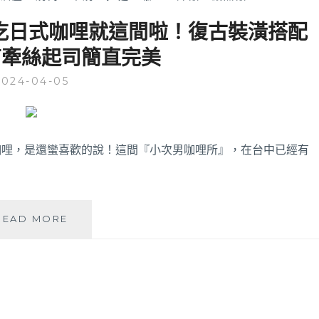
好吃日式咖哩就這間啦！復古裝潢搭配
有牽絲起司簡直完美
2024-04-05
咖哩，是還蠻喜歡的說！這間『小次男咖哩所』，在台中已經有
小
READ MORE
次
男
咖
哩
所
|