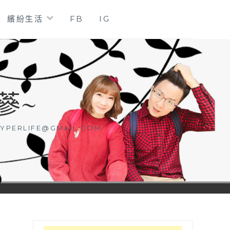
繽紛生活
FB
IG
蔘~
YPERLIFE@GMAIL.COM