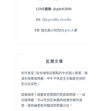
LINE搜尋: @pjv8210b
IG:
2hyperlife_foodie
FB:
強生與小吠的Hyper人蔘
近期文章
禾作食堂│結合咖啡店餐點的中式個人套餐，裝
潢也很像咖啡廳，中午不休息全天都能吃到好
吃功夫菜色！
首稿咖啡 | 插畫家老闆開的質感咖啡館！一站
式咖啡廳，可以吃到巨無霸肉桂捲外酥內濕
潤，還有鹹香乾拌麵與舒肥雞沙拉！