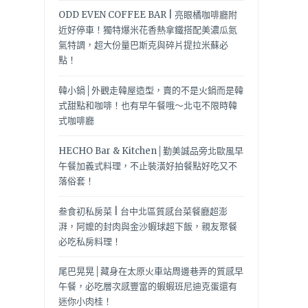
ODD EVEN COFFEE BAR | 亮眼橘咖啡廳附
近好停車！獨特爆米花香熱拿鐵搭配美濃瓜氮
氣特調，超大份量巴斯克與碎片提拉米蘇必
點！
韓小鍋│外觀走韓屋造型，賣的不是火鍋而是韓
式甜點和咖啡！也有早午餐哦～北屯不限時韓
式咖啡廳
HECHO Bar & Kitchen│勤美誠品旁北歐風早
午餐加義式料理，不止裝潢好拍餐點好吃又不
落俗套！
叁食初私房菜 | 台中北區質感台菜餐廳超澎
湃，阿嬤的封肉與金沙蝦球超下飯，親友聚餐
必吃私房料理！
尾巴晃晃│藏身在太原火車站周邊巷弄的質感早
午餐，必吃層次感豐富的蝦蝦班尼迪克蛋還有
迷你小肉桂！