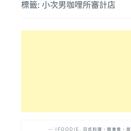
標籤:
小次男咖哩所審計店
—
IFOODIE
,
日式料理、關東煮、