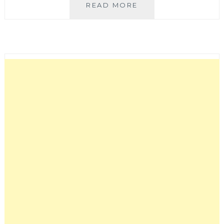
家
READ MORE
村
快
餐
│
三
菜
一
蛋
一
肉
均
一
價
100
元！
大
連
北
街