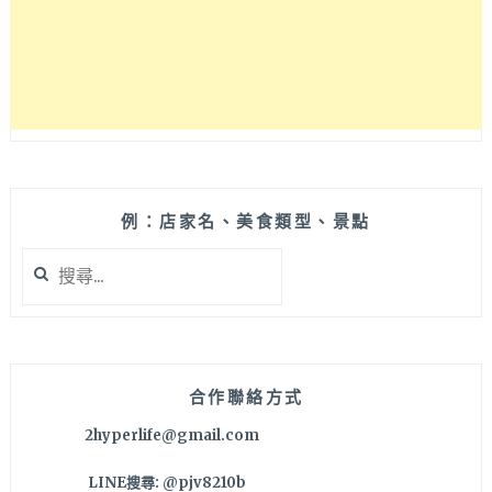
老
字
號
高
CP
值
便
當
店，
餐
例：店家名、美食類型、景點
期
搜
時
尋
段
關
排
鍵
隊
字:
人
潮
合作聯絡方式
滿
2hyperlife@gmail.com
滿
LINE搜尋: @pjv8210b