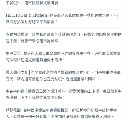
午餐哦～北屯不限時韓式咖啡廳
HECHO Bar & Kitchen│勤美誠品旁北歐風早午餐加義式料理，不止
裝潢好拍餐點好吃又不落俗套！
叁食初私房菜 | 台中北區質感台菜餐廳超澎湃，阿嬤的封肉與金沙蝦球
超下飯，親友聚餐必吃私房料理！
尾巴晃晃│藏身在太原火車站周邊巷弄的質感早午餐，必吃層次感豐富
的蝦蝦班尼迪克蛋還有迷你小肉桂！
雲太閒茶文化│空間寬敞漂亮適合聚餐的複合式茶店，自帶停車位停車
方便！店內還有藝術品也是亮點哦～近捷運豐樂公園站
牛谷牛肉麵 | 隱身公正路的爆汁美味，近勤美和向上市場，每日熬煮牛
肉湯頭，下午不休息從早爽吃到晚！
菲菲花園│台中西屯慶生約會餐廳推薦，超狂16盎司肋眼牛排比手掌
大，套餐買一送一好划算！同場加映濃郁黑松露燉飯與義大利麵～