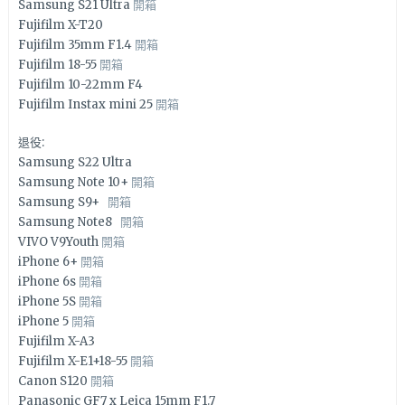
Samsung S21 Ultra
開箱
Fujifilm X-T20
Fujifilm 35mm F1.4
開箱
Fujifilm 18-55
開箱
Fujifilm 10-22mm F4
Fujifilm Instax mini 25
開箱
退役:
Samsung S22 Ultra
Samsung Note 10+
開箱
Samsung S9+
開箱
Samsung Note8
開箱
VIVO V9Youth
開箱
iPhone 6+
開箱
iPhone 6s
開箱
iPhone 5S
開箱
iPhone 5
開箱
Fujifilm X-A3
Fujifilm X-E1+18-55
開箱
Canon S120
開箱
Panasonic GF7 x Leica 15mm F1.7