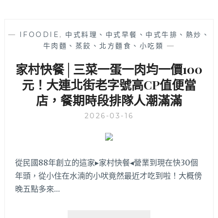
—
IFOODIE
,
中式料理、中式早餐、中式牛排、熱炒、
牛肉麵、蒸餃、北方麵食、小吃類
—
家村快餐│三菜一蛋一肉均一價100
元！大連北街老字號高CP值便當
店，餐期時段排隊人潮滿滿
2026-03-16
從民國88年創立的這家▸家村快餐◂營業到現在快30個
年頭，從小住在水湳的小吠竟然最近才吃到啦！大概傍
晚五點多來…