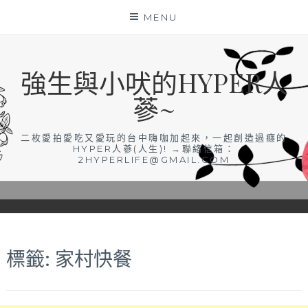
Skip
MENU
to
content
強生與小吠的HYPER人
蔘~
二枚愛拍愛吃又愛玩的台中嗨咖加起來，一起創造過癮的
HYPER人蔘(人生)! →聯絡信箱：
2HYPERLIFE@GMAIL.COM
標籤:
家村快餐