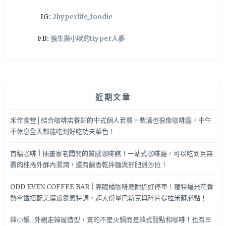
IG:
2hyperlife_foodie
FB:
強生與小吠的Hyper人蔘
近期文章
禾作食堂│結合咖啡店餐點的中式個人套餐，裝潢也很像咖啡廳，中午
不休息全天都能吃到好吃功夫菜色！
首稿咖啡 | 插畫家老闆開的質感咖啡館！一站式咖啡廳，可以吃到巨無
霸肉桂捲外酥內濕潤，還有鹹香乾拌麵與舒肥雞沙拉！
ODD EVEN COFFEE BAR | 亮眼橘咖啡廳附近好停車！獨特爆米花香
熱拿鐵搭配美濃瓜氮氣特調，超大份量巴斯克與碎片提拉米蘇必點！
韓小鍋│外觀走韓屋造型，賣的不是火鍋而是韓式甜點和咖啡！也有早