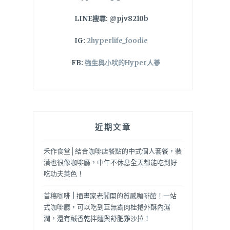
LINE搜尋: @pjv8210b
IG:
2hyperlife_foodie
FB:
強生與小吠的Hyper人蔘
近期文章
禾作食堂│結合咖啡店餐點的中式個人套餐，裝
潢也很像咖啡廳，中午不休息全天都能吃到好
吃功夫菜色！
首稿咖啡 | 插畫家老闆開的質感咖啡館！一站
式咖啡廳，可以吃到巨無霸肉桂捲外酥內濕
潤，還有鹹香乾拌麵與舒肥雞沙拉！