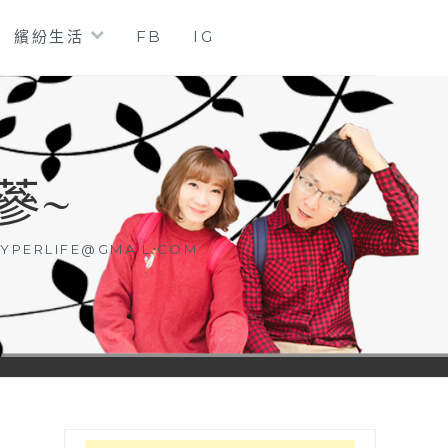
繽紛生活
FB
IG
蔘~
YPERLIFE@GMAIL.COM