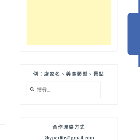
例：店家名、美食類型、景點
搜
尋
關
鍵
字:
合作聯絡方式
2hyperlife@gmail.com