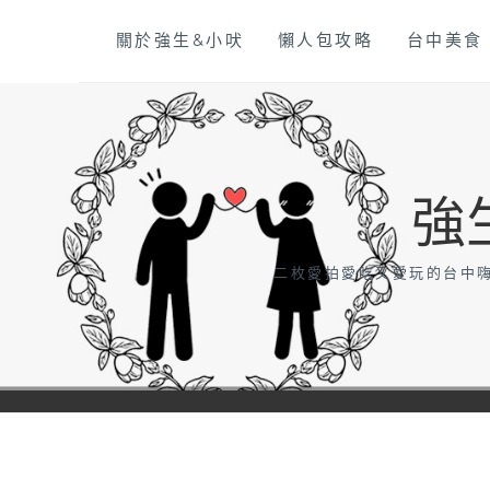
Skip
關於強生&小吠
懶人包攻略
台中美食
to
content
強
二枚愛拍愛吃又愛玩的台中嗨