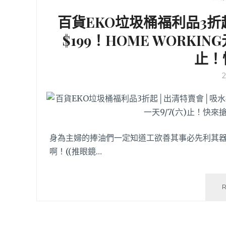
百貨EKO垃圾桶福利品3
$199！HOME WORKI
止！
身為主婦的捧油們一定知道工欲善其事必先利其
啊！((推眼鏡…