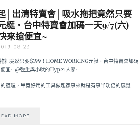
折起│出清特賣會│吸水拖把竟然只要
NG元艇‧台中特賣會加碼一天9/7(六)
快來搶便宜~
2019-08-23
器的道理，畢竟好用的工具做起家事來就是有事半功倍的感覺
百
READ MORE
貨
EKO
垃