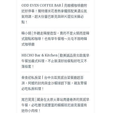
ODD EVEN COFFEE BAR | 亮眼橘咖啡廳附
近好停車！獨特爆米花香熱拿鐵搭配美濃瓜氮
氣特調，超大份量巴斯克與碎片提拉米蘇必
點！
韓小鍋│外觀走韓屋造型，賣的不是火鍋而是韓
式甜點和咖啡！也有早午餐哦～北屯不限時韓
式咖啡廳
HECHO Bar & Kitchen│勤美誠品旁北歐風早
午餐加義式料理，不止裝潢好拍餐點好吃又不
落俗套！
叁食初私房菜 | 台中北區質感台菜餐廳超澎
湃，阿嬤的封肉與金沙蝦球超下飯，親友聚餐
必吃私房料理！
尾巴晃晃│藏身在太原火車站周邊巷弄的質感早
午餐，必吃層次感豐富的蝦蝦班尼迪克蛋還有
迷你小肉桂！