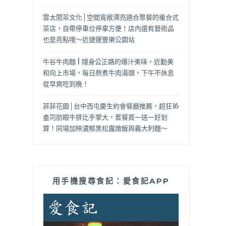
雲太閒茶文化│空間寬敞漂亮適合聚餐的複合式
茶店，自帶停車位停車方便！店內還有藝術品
也是亮點哦～近捷運豐樂公園站
牛谷牛肉麵 | 隱身公正路的爆汁美味，近勤美
和向上市場，每日熬煮牛肉湯頭，下午不休息
從早爽吃到晚！
菲菲花園│台中西屯慶生約會餐廳推薦，超狂16
盎司肋眼牛排比手掌大，套餐買一送一好划
算！同場加映濃郁黑松露燉飯與義大利麵～
用手機搜尋食記：愛食記APP