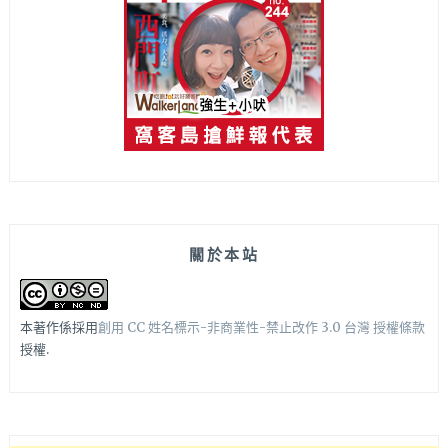
關於本站
本著作係採用
創用 CC 姓名標示-非商業性-禁止改作 3.0 台灣 授權條款
授權.