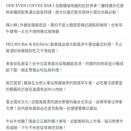
ODD EVEN COFFEE BAR | 亮眼橘咖啡廳附近好停車！獨特爆米花香
熱拿鐵搭配美濃瓜氮氣特調，超大份量巴斯克與碎片提拉米蘇必點！
韓小鍋│外觀走韓屋造型，賣的不是火鍋而是韓式甜點和咖啡！也有早
午餐哦～北屯不限時韓式咖啡廳
HECHO Bar & Kitchen│勤美誠品旁北歐風早午餐加義式料理，不止
裝潢好拍餐點好吃又不落俗套！
叁食初私房菜 | 台中北區質感台菜餐廳超澎湃，阿嬤的封肉與金沙蝦球
超下飯，親友聚餐必吃私房料理！
尾巴晃晃│藏身在太原火車站周邊巷弄的質感早午餐，必吃層次感豐富
的蝦蝦班尼迪克蛋還有迷你小肉桂！
雲太閒茶文化│空間寬敞漂亮適合聚餐的複合式茶店，自帶停車位停車
方便！店內還有藝術品也是亮點哦～近捷運豐樂公園站
牛谷牛肉麵 | 隱身公正路的爆汁美味，近勤美和向上市場，每日熬煮牛
肉湯頭，下午不休息從早爽吃到晚！