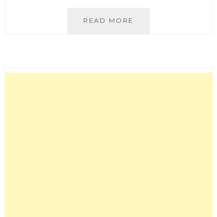
陶
READ MORE
莊
客
家
美
食
餐
廳
|
台
中
大
坑
美
食
攻
略
就
要