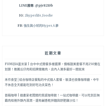
停
LINE搜尋: @pjv8210b
車
爬
IG:
2hyperlife_foodie
山
完
FB:
強生與小吠的Hyper人蔘
直
接
熱
量
補
近期文章
充
一
下
FUMIJIA富米家 | 台中中式簡餐多樣選擇，價格甜美套餐不用250實在
啦
划算！推薦瓜仔肉和招牌燉豬肉，店內人潮多最好一開就來
禾作食堂│結合咖啡店餐點的中式個人套餐，裝潢也很像咖啡廳，中午
不休息全天都能吃到好吃功夫菜色！
首稿咖啡 | 插畫家老闆開的質感咖啡館！一站式咖啡廳，可以吃到巨無
霸肉桂捲外酥內濕潤，還有鹹香乾拌麵與舒肥雞沙拉！