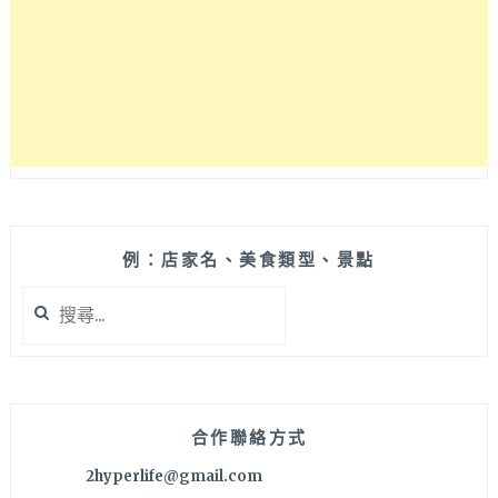
吃
這
家！
特
色
客
家
手
路
菜
必
例：店家名、美食類型、景點
吃
搜
燒
尋
鵝
關
還
鍵
有
字:
封
肉，
合作聯絡方式
免
2hyperlife@gmail.com
費