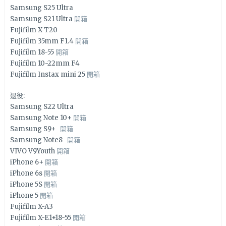
Samsung S25 Ultra
Samsung S21 Ultra
開箱
Fujifilm X-T20
Fujifilm 35mm F1.4
開箱
Fujifilm 18-55
開箱
Fujifilm 10-22mm F4
Fujifilm Instax mini 25
開箱
退役:
Samsung S22 Ultra
Samsung Note 10+
開箱
Samsung S9+
開箱
Samsung Note8
開箱
VIVO V9Youth
開箱
iPhone 6+
開箱
iPhone 6s
開箱
iPhone 5S
開箱
iPhone 5
開箱
Fujifilm X-A3
Fujifilm X-E1+18-55
開箱