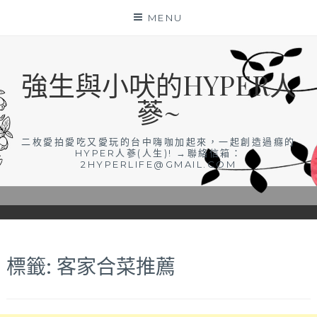
Skip
MENU
to
content
強生與小吠的HYPER人
蔘~
二枚愛拍愛吃又愛玩的台中嗨咖加起來，一起創造過癮的
HYPER人蔘(人生)! →聯絡信箱：
2HYPERLIFE@GMAIL.COM
標籤:
客家合菜推薦