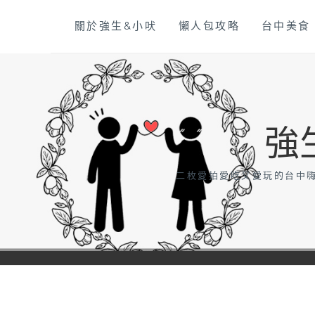
Skip
關於強生&小吠
懶人包攻略
台中美食
to
content
強
二枚愛拍愛吃又愛玩的台中嗨