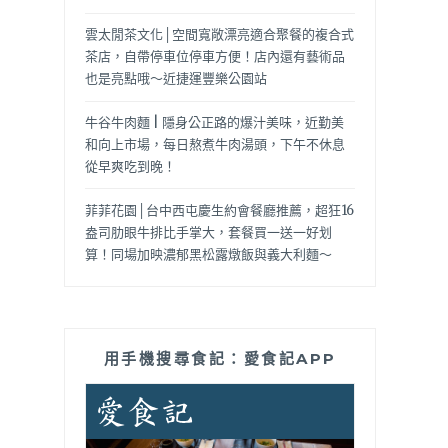
雲太閒茶文化│空間寬敞漂亮適合聚餐的複合式
茶店，自帶停車位停車方便！店內還有藝術品
也是亮點哦～近捷運豐樂公園站
牛谷牛肉麵 | 隱身公正路的爆汁美味，近勤美
和向上市場，每日熬煮牛肉湯頭，下午不休息
從早爽吃到晚！
菲菲花園│台中西屯慶生約會餐廳推薦，超狂16
盎司肋眼牛排比手掌大，套餐買一送一好划
算！同場加映濃郁黑松露燉飯與義大利麵～
用手機搜尋食記：愛食記APP