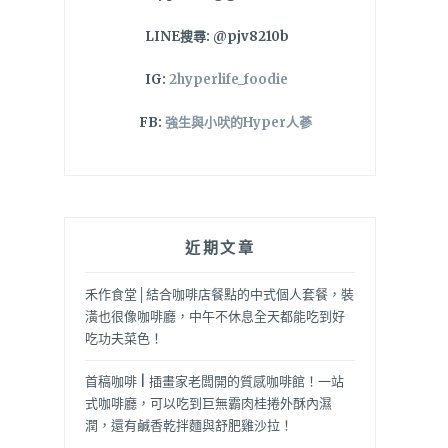
LINE搜尋: @pjv8210b
IG:
2hyperlife_foodie
FB:
強生與小吠的Hyper人蔘
近期文章
禾作食堂│結合咖啡店餐點的中式個人套餐，裝
潢也很像咖啡廳，中午不休息全天都能吃到好
吃功夫菜色！
首稿咖啡 | 插畫家老闆開的質感咖啡館！一站
式咖啡廳，可以吃到巨無霸肉桂捲外酥內濕
潤，還有鹹香乾拌麵與舒肥雞沙拉！