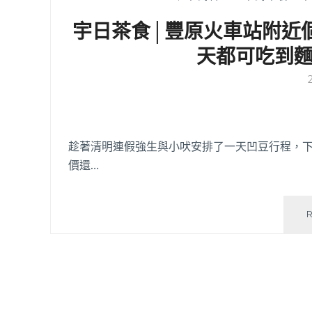
宇日茶食│豐原火車站附近
天都可吃到
趁著清明連假強生與小吠安排了一天凹豆行程，下午
價還…