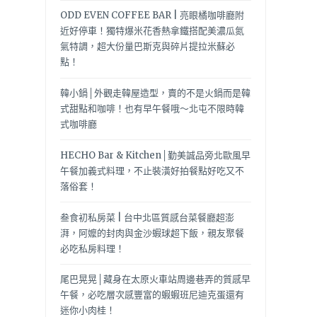
ODD EVEN COFFEE BAR | 亮眼橘咖啡廳附
近好停車！獨特爆米花香熱拿鐵搭配美濃瓜氮
氣特調，超大份量巴斯克與碎片提拉米蘇必
點！
韓小鍋│外觀走韓屋造型，賣的不是火鍋而是韓
式甜點和咖啡！也有早午餐哦～北屯不限時韓
式咖啡廳
HECHO Bar & Kitchen│勤美誠品旁北歐風早
午餐加義式料理，不止裝潢好拍餐點好吃又不
落俗套！
叁食初私房菜 | 台中北區質感台菜餐廳超澎
湃，阿嬤的封肉與金沙蝦球超下飯，親友聚餐
必吃私房料理！
尾巴晃晃│藏身在太原火車站周邊巷弄的質感早
午餐，必吃層次感豐富的蝦蝦班尼迪克蛋還有
迷你小肉桂！