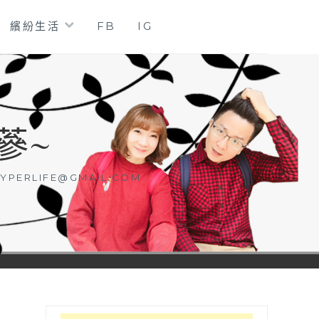
繽紛生活
FB
IG
蔘~
YPERLIFE@GMAIL.COM