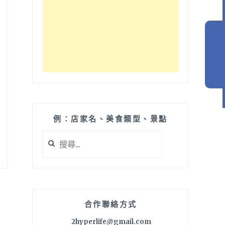
例：店家名、美食類型、景點
搜
尋
關
鍵
字:
合作聯絡方式
2hyperlife@gmail.com