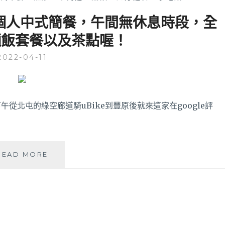
個人中式簡餐，午間無休息時段，全
麵飯套餐以及茶點喔！
2022-04-11
從北屯的綠空廊道騎uBike到豐原後就來這家在google評
宇
READ MORE
日
茶
食
│
豐
原