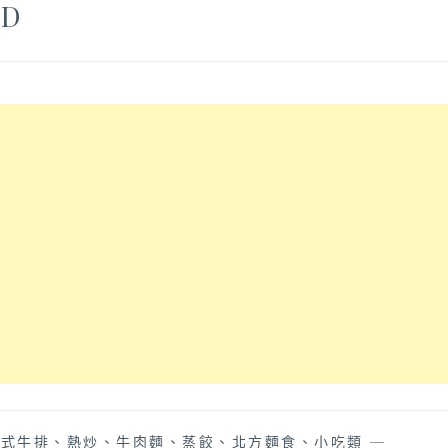
OD
中式牛排、熱炒、牛肉麵、蒸餃、北方麵食、小吃類
—