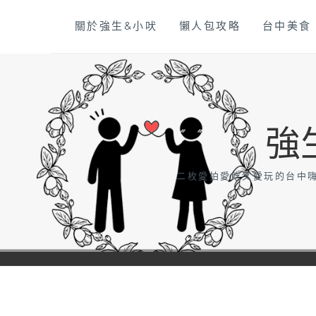
Skip
關於強生&小吠
懶人包攻略
台中美食
to
content
強
二枚愛拍愛吃又愛玩的台中嗨