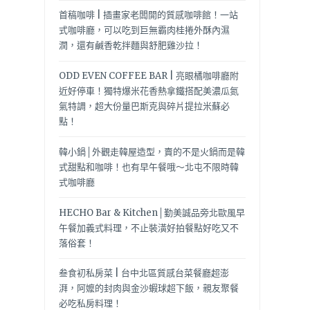
首稿咖啡 | 插畫家老闆開的質感咖啡館！一站
式咖啡廳，可以吃到巨無霸肉桂捲外酥內濕
潤，還有鹹香乾拌麵與舒肥雞沙拉！
ODD EVEN COFFEE BAR | 亮眼橘咖啡廳附
近好停車！獨特爆米花香熱拿鐵搭配美濃瓜氮
氣特調，超大份量巴斯克與碎片提拉米蘇必
點！
韓小鍋│外觀走韓屋造型，賣的不是火鍋而是韓
式甜點和咖啡！也有早午餐哦～北屯不限時韓
式咖啡廳
HECHO Bar & Kitchen│勤美誠品旁北歐風早
午餐加義式料理，不止裝潢好拍餐點好吃又不
落俗套！
叁食初私房菜 | 台中北區質感台菜餐廳超澎
湃，阿嬤的封肉與金沙蝦球超下飯，親友聚餐
必吃私房料理！