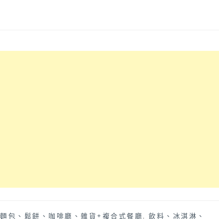
麵包、鬆餅、咖啡廳、雜貨+複合式餐廳
,
飲料、冰淇淋、