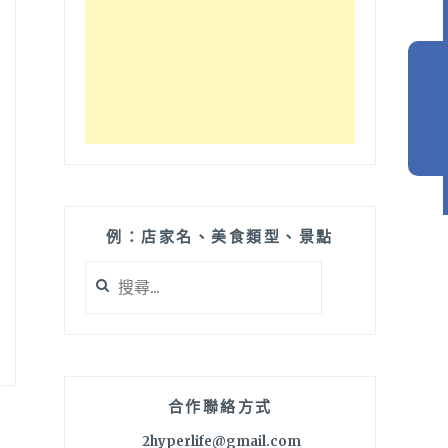
例：店家名、美食類型、景點
搜
尋
關
鍵
字:
合作聯絡方式
2hyperlife@gmail.com