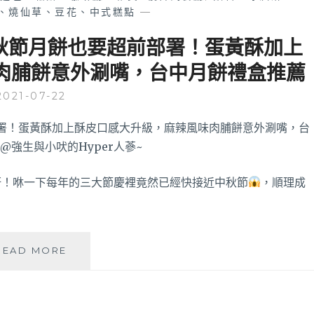
店、燒仙草、豆花、中式糕點
—
秋節月餅也要超前部署！蛋黃酥加上
肉脯餅意外涮嘴，台中月餅禮盒推薦
2021-07-22
呀！咻一下每年的三大節慶裡竟然已經快接近中秋節
，順理成
威
READ MORE
利
與
查
理