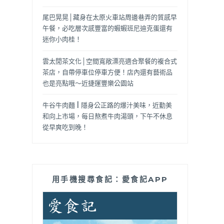
尾巴晃晃│藏身在太原火車站周邊巷弄的質感早
午餐，必吃層次感豐富的蝦蝦班尼迪克蛋還有
迷你小肉桂！
雲太閒茶文化│空間寬敞漂亮適合聚餐的複合式
茶店，自帶停車位停車方便！店內還有藝術品
也是亮點哦～近捷運豐樂公園站
牛谷牛肉麵 | 隱身公正路的爆汁美味，近勤美
和向上市場，每日熬煮牛肉湯頭，下午不休息
從早爽吃到晚！
用手機搜尋食記：愛食記APP