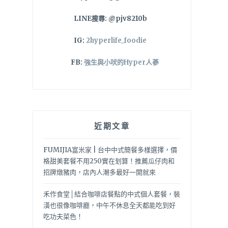
LINE搜尋: @pjv8210b
IG:
2hyperlife_foodie
FB:
強生與小吠的Hyper人蔘
近期文章
FUMIJIA富米家 | 台中中式簡餐多樣選擇，價
格甜美套餐不用250實在划算！推薦瓜仔肉和
招牌燉豬肉，店內人潮多最好一開就來
禾作食堂│結合咖啡店餐點的中式個人套餐，裝
潢也很像咖啡廳，中午不休息全天都能吃到好
吃功夫菜色！