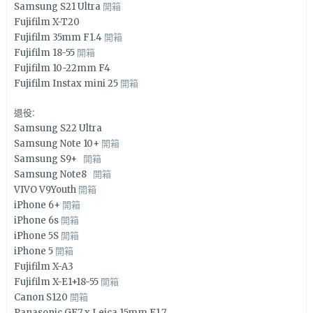
Samsung S21 Ultra
開箱
Fujifilm X-T20
Fujifilm 35mm F1.4
開箱
Fujifilm 18-55
開箱
Fujifilm 10-22mm F4
Fujifilm Instax mini 25
開箱
退役:
Samsung S22 Ultra
Samsung Note 10+
開箱
Samsung S9+
開箱
Samsung Note8
開箱
VIVO V9Youth
開箱
iPhone 6+
開箱
iPhone 6s
開箱
iPhone 5S
開箱
iPhone 5
開箱
Fujifilm X-A3
Fujifilm X-E1+18-55
開箱
Canon S120
開箱
Panasonic GF7 x Leica 15mm F1.7