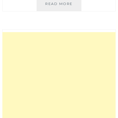
3M
READ MORE
淨
呼
吸
空
氣
清
淨
機
超
薄
型
(CHIMSPD-
188WH)，
讓
室
內
空
氣
品