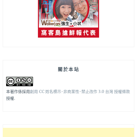
關於本站
本著作係採用
創用 CC 姓名標示-非商業性-禁止改作 3.0 台灣 授權條款
授權.