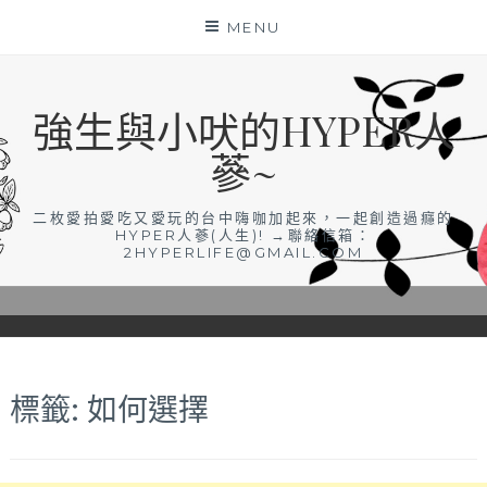
Skip
MENU
to
content
強生與小吠的HYPER人
蔘~
二枚愛拍愛吃又愛玩的台中嗨咖加起來，一起創造過癮的
HYPER人蔘(人生)! →聯絡信箱：
2HYPERLIFE@GMAIL.COM
標籤:
如何選擇