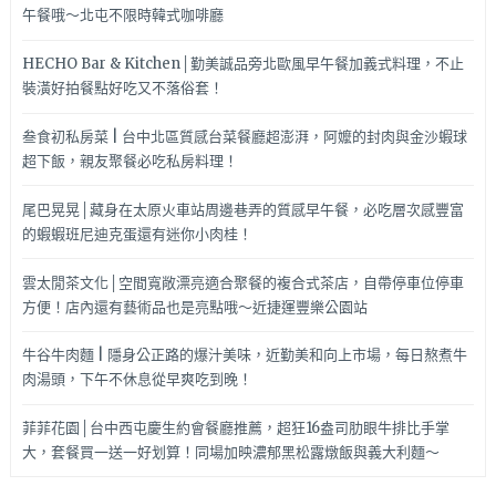
午餐哦～北屯不限時韓式咖啡廳
HECHO Bar & Kitchen│勤美誠品旁北歐風早午餐加義式料理，不止
裝潢好拍餐點好吃又不落俗套！
叁食初私房菜 | 台中北區質感台菜餐廳超澎湃，阿嬤的封肉與金沙蝦球
超下飯，親友聚餐必吃私房料理！
尾巴晃晃│藏身在太原火車站周邊巷弄的質感早午餐，必吃層次感豐富
的蝦蝦班尼迪克蛋還有迷你小肉桂！
雲太閒茶文化│空間寬敞漂亮適合聚餐的複合式茶店，自帶停車位停車
方便！店內還有藝術品也是亮點哦～近捷運豐樂公園站
牛谷牛肉麵 | 隱身公正路的爆汁美味，近勤美和向上市場，每日熬煮牛
肉湯頭，下午不休息從早爽吃到晚！
菲菲花園│台中西屯慶生約會餐廳推薦，超狂16盎司肋眼牛排比手掌
大，套餐買一送一好划算！同場加映濃郁黑松露燉飯與義大利麵～