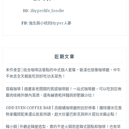
IG:
2hyperlife_foodie
FB:
強生與小吠的Hyper人蔘
近期文章
禾作食堂│結合咖啡店餐點的中式個人套餐，裝潢也很像咖啡廳，中午
不休息全天都能吃到好吃功夫菜色！
首稿咖啡 | 插畫家老闆開的質感咖啡館！一站式咖啡廳，可以吃到巨無
霸肉桂捲外酥內濕潤，還有鹹香乾拌麵與舒肥雞沙拉！
ODD EVEN COFFEE BAR | 亮眼橘咖啡廳附近好停車！獨特爆米花香
熱拿鐵搭配美濃瓜氮氣特調，超大份量巴斯克與碎片提拉米蘇必點！
韓小鍋│外觀走韓屋造型，賣的不是火鍋而是韓式甜點和咖啡！也有早