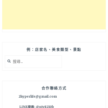
質
更
美
好！
例：店家名、美食類型、景點
搜
尋
關
鍵
字:
合作聯絡方式
2hyperlife@gmail.com
LINE搜尋: @pjv8210b