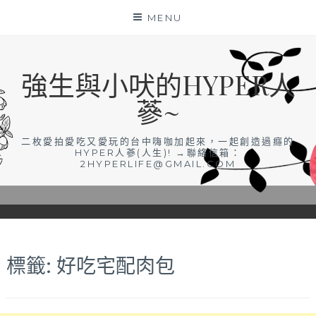
Skip
MENU
to
content
強生與小吠的HYPER人
蔘~
二枚愛拍愛吃又愛玩的台中嗨咖加起來，一起創造過癮的
HYPER人蔘(人生)! →聯絡信箱：
2HYPERLIFE@GMAIL.COM
標籤:
好吃宅配肉包