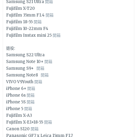
Samsung S21 Ultra
開箱
Fujifilm X-T20
Fujifilm 35mm F1.4
開箱
Fujifilm 18-55
開箱
Fujifilm 10-22mm F4
Fujifilm Instax mini 25
開箱
退役:
Samsung S22 Ultra
Samsung Note 10+
開箱
Samsung S9+
開箱
Samsung Note8
開箱
VIVO V9Youth
開箱
iPhone 6+
開箱
iPhone 6s
開箱
iPhone 5S
開箱
iPhone 5
開箱
Fujifilm X-A3
Fujifilm X-E1+18-55
開箱
Canon S120
開箱
Panasonic GF7 x Leica 15mm F1.7