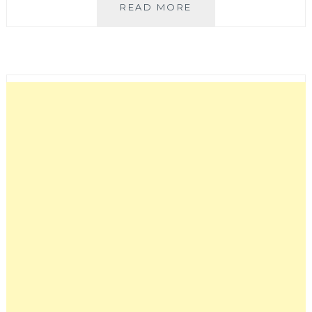
阿
READ MORE
宗
手
工
包
子
│
台
中
好
吃
肉
包
就
吃
這
間！
包
子
個