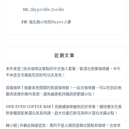
配
IG:
2hyperlife_foodie
哦！
FB:
強生與小吠的Hyper人蔘
近期文章
禾作食堂│結合咖啡店餐點的中式個人套餐，裝潢也很像咖啡廳，中午
不休息全天都能吃到好吃功夫菜色！
首稿咖啡 | 插畫家老闆開的質感咖啡館！一站式咖啡廳，可以吃到巨無
霸肉桂捲外酥內濕潤，還有鹹香乾拌麵與舒肥雞沙拉！
ODD EVEN COFFEE BAR | 亮眼橘咖啡廳附近好停車！獨特爆米花香
熱拿鐵搭配美濃瓜氮氣特調，超大份量巴斯克與碎片提拉米蘇必點！
韓小鍋│外觀走韓屋造型，賣的不是火鍋而是韓式甜點和咖啡！也有早