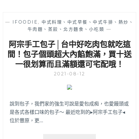
—
IFOODIE
,
中式料理、中式早餐、中式牛排、熱炒、
牛肉麵、蒸餃、北方麵食、小吃類
—
阿宗手工包子│台中好吃肉包就吃這
間！包子個頭超大內餡飽滿，買十送
一很划算而且滿額還可宅配哦！
2021-08-12
說到包子，我們家的強生可說是愛包成痴，也愛饅頭或
是各式各樣口味的包子～ 最近吃到的▸阿宗手工包子◂
位於豐原，更…