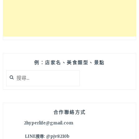
頭
超
大
內
餡
飽
滿，
買
十
送
例：店家名、美食類型、景點
一
搜
很
尋
划
關
算
鍵
而
字:
且
滿
合作聯絡方式
額
2hyperlife@gmail.com
還
可
LINE搜尋: @pjv8210b
宅