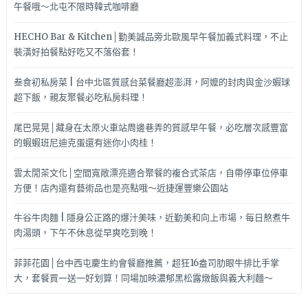
午餐哦～北屯不限時韓式咖啡廳
HECHO Bar & Kitchen│勤美誠品旁北歐風早午餐加義式料理，不止
裝潢好拍餐點好吃又不落俗套！
叁食初私房菜 | 台中北區質感台菜餐廳超澎湃，阿嬤的封肉與金沙蝦球
超下飯，親友聚餐必吃私房料理！
尾巴晃晃│藏身在太原火車站周邊巷弄的質感早午餐，必吃層次感豐富
的蝦蝦班尼迪克蛋還有迷你小肉桂！
雲太閒茶文化│空間寬敞漂亮適合聚餐的複合式茶店，自帶停車位停車
方便！店內還有藝術品也是亮點哦～近捷運豐樂公園站
牛谷牛肉麵 | 隱身公正路的爆汁美味，近勤美和向上市場，每日熬煮牛
肉湯頭，下午不休息從早爽吃到晚！
菲菲花園│台中西屯慶生約會餐廳推薦，超狂16盎司肋眼牛排比手掌
大，套餐買一送一好划算！同場加映濃郁黑松露燉飯與義大利麵～