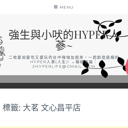
Skip
MENU
to
content
強生與小吠的HYPER人
蔘~
二枚愛拍愛吃又愛玩的台中嗨咖加起來，一起創造過癮的
HYPER人蔘(人生)! →聯絡信箱：
2HYPERLIFE@GMAIL.COM
標籤:
大茗 文心昌平店