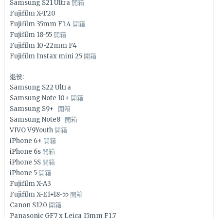
Samsung S21 Ultra
開箱
Fujifilm X-T20
Fujifilm 35mm F1.4
開箱
Fujifilm 18-55
開箱
Fujifilm 10-22mm F4
Fujifilm Instax mini 25
開箱
退役:
Samsung S22 Ultra
Samsung Note 10+
開箱
Samsung S9+
開箱
Samsung Note8
開箱
VIVO V9Youth
開箱
iPhone 6+
開箱
iPhone 6s
開箱
iPhone 5S
開箱
iPhone 5
開箱
Fujifilm X-A3
Fujifilm X-E1+18-55
開箱
Canon S120
開箱
Panasonic GF7 x Leica 15mm F1.7