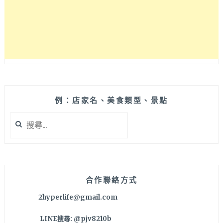
文
心
昌
平
店
新
開
幕
啦！
烤
例：店家名、美食類型、景點
糖
搜
蕎
尋
麥
關
凍
鍵
奶
字:
青
清
合作聯絡方式
爽
2hyperlife@gmail.com
好
喝
LINE搜尋: @pjv8210b
有