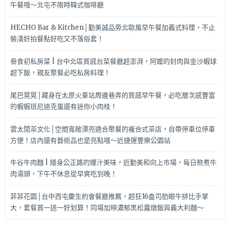
午餐哦～北屯不限時韓式咖啡廳
HECHO Bar & Kitchen│勤美誠品旁北歐風早午餐加義式料理，不止
裝潢好拍餐點好吃又不落俗套！
叁食初私房菜 | 台中北區質感台菜餐廳超澎湃，阿嬤的封肉與金沙蝦球
超下飯，親友聚餐必吃私房料理！
尾巴晃晃│藏身在太原火車站周邊巷弄的質感早午餐，必吃層次感豐富
的蝦蝦班尼迪克蛋還有迷你小肉桂！
雲太閒茶文化│空間寬敞漂亮適合聚餐的複合式茶店，自帶停車位停車
方便！店內還有藝術品也是亮點哦～近捷運豐樂公園站
牛谷牛肉麵 | 隱身公正路的爆汁美味，近勤美和向上市場，每日熬煮牛
肉湯頭，下午不休息從早爽吃到晚！
菲菲花園│台中西屯慶生約會餐廳推薦，超狂16盎司肋眼牛排比手掌
大，套餐買一送一好划算！同場加映濃郁黑松露燉飯與義大利麵～