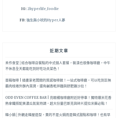
推
IG:
2hyperlife_foodie
～
FB:
強生與小吠的Hyper人蔘
近期文章
禾作食堂│結合咖啡店餐點的中式個人套餐，裝潢也很像咖啡廳，中午
不休息全天都能吃到好吃功夫菜色！
首稿咖啡 | 插畫家老闆開的質感咖啡館！一站式咖啡廳，可以吃到巨無
霸肉桂捲外酥內濕潤，還有鹹香乾拌麵與舒肥雞沙拉！
ODD EVEN COFFEE BAR | 亮眼橘咖啡廳附近好停車！獨特爆米花香
熱拿鐵搭配美濃瓜氮氣特調，超大份量巴斯克與碎片提拉米蘇必點！
韓小鍋│外觀走韓屋造型，賣的不是火鍋而是韓式甜點和咖啡！也有早