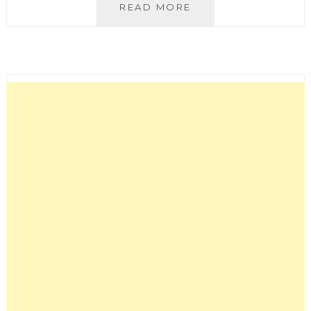
大
READ MORE
茗
本
位
製
茶
堂
│
台
中
勤
美
周
邊
人
氣
手
搖
飲
的