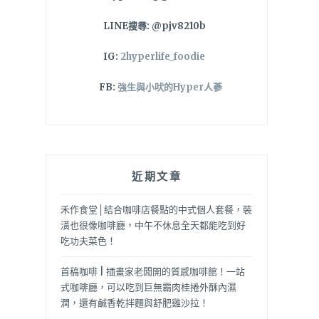
LINE搜尋: @pjv8210b
IG:
2hyperlife_foodie
FB:
強生與小吠的Hyper人蔘
近期文章
禾作食堂│結合咖啡店餐點的中式個人套餐，裝
潢也很像咖啡廳，中午不休息全天都能吃到好
吃功夫菜色！
首稿咖啡 | 插畫家老闆開的質感咖啡館！一站
式咖啡廳，可以吃到巨無霸肉桂捲外酥內濕
潤，還有鹹香乾拌麵與舒肥雞沙拉！