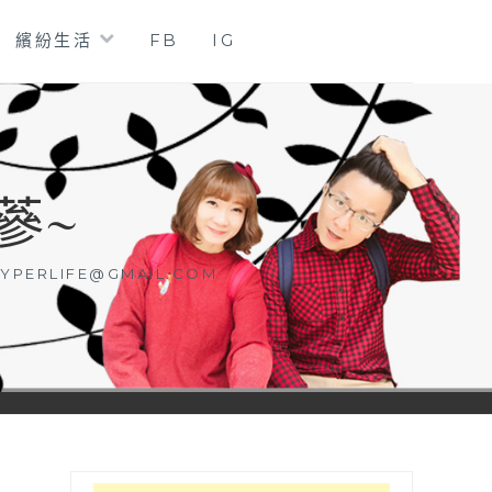
繽紛生活
FB
IG
蔘~
YPERLIFE@GMAIL.COM