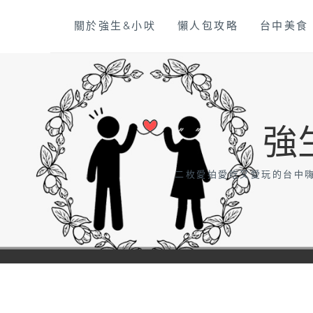
Skip
關於強生&小吠
懶人包攻略
台中美食
to
content
強
二枚愛拍愛吃又愛玩的台中嗨