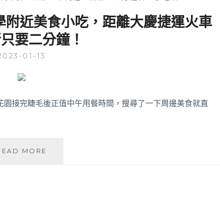
學附近美食小吃，距離大慶捷運火車
行只要二分鐘！
2023-01-13
花園接完睫毛後正值中午用餐時間，搜尋了一下周邊美食就直
三
READ MORE
合
手
作
麵
線
│