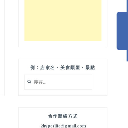
例：店家名、美食類型、景點
搜
尋
關
鍵
字:
合作聯絡方式
2hyperlife@gmail.com