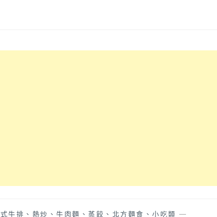
中式牛排、熱炒、牛肉麵、蒸餃、北方麵食、小吃類
—