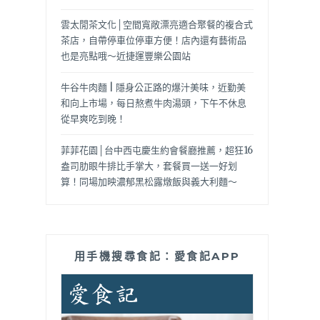
雲太閒茶文化│空間寬敞漂亮適合聚餐的複合式
茶店，自帶停車位停車方便！店內還有藝術品
也是亮點哦～近捷運豐樂公園站
牛谷牛肉麵 | 隱身公正路的爆汁美味，近勤美
和向上市場，每日熬煮牛肉湯頭，下午不休息
從早爽吃到晚！
菲菲花園│台中西屯慶生約會餐廳推薦，超狂16
盎司肋眼牛排比手掌大，套餐買一送一好划
算！同場加映濃郁黑松露燉飯與義大利麵～
用手機搜尋食記：愛食記APP