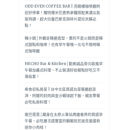
ODD EVEN COFFEE BAR | 亮眼橘咖啡廳附
近好停車！獨特爆米花香熱拿鐵搭配美濃瓜氮
氣特調，超大份量巴斯克與碎片提拉米蘇必
點！
韓小鍋│外觀走韓屋造型，賣的不是火鍋而是韓
式甜點和咖啡！也有早午餐哦～北屯不限時韓
式咖啡廳
HECHO Bar & Kitchen│勤美誠品旁北歐風早
午餐加義式料理，不止裝潢好拍餐點好吃又不
落俗套！
叁食初私房菜 | 台中北區質感台菜餐廳超澎
湃，阿嬤的封肉與金沙蝦球超下飯，親友聚餐
必吃私房料理！
尾巴晃晃│藏身在太原火車站周邊巷弄的質感早
午餐，必吃層次感豐富的蝦蝦班尼迪克蛋還有
迷你小肉桂！