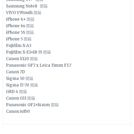
Samsung Note8
開箱
VIVO V9Youth
開箱
iPhone 6+
開箱
iPhone 6s
開箱
iPhone 5S
開箱
iPhone 5
開箱
Fujifilm X-A3
Fujifilm X-E1+18-55
開箱
Canon S120
開箱
Panasonic GF7 x Leica 15mm F1.7
Canon 7D
Sigma 50
開箱
Sigma 17-70
開箱
GRD 4
開箱
Canon G11
開箱
Panasonic GF2+14mm
開箱
Canon is850