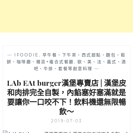
超
JUICY！
點
漢
堡
內
用
飲
料
—
IFOODIE
,
早午餐、下午茶、西式甜點、麵包、鬆
無
餅、咖啡廳、雜貨+複合式餐廳
,
歐、美、法、義式、酒
限
吧、牛排、套餐等創意料理
—
續，
LAb EAt burger漢堡專賣店 | 漢堡皮
漢
堡
和肉排完全自製，內餡塞好塞滿就是
皮
要讓你一口咬不下！飲料機還無限暢
外
酥
飲～
內
軟
2019-07-03
整
體