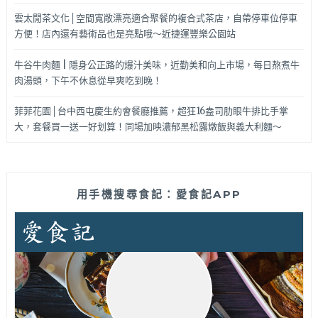
雲太閒茶文化│空間寬敞漂亮適合聚餐的複合式茶店，自帶停車位停車
方便！店內還有藝術品也是亮點哦～近捷運豐樂公園站
牛谷牛肉麵 | 隱身公正路的爆汁美味，近勤美和向上市場，每日熬煮牛
肉湯頭，下午不休息從早爽吃到晚！
菲菲花園│台中西屯慶生約會餐廳推薦，超狂16盎司肋眼牛排比手掌
大，套餐買一送一好划算！同場加映濃郁黑松露燉飯與義大利麵～
用手機搜尋食記：愛食記APP