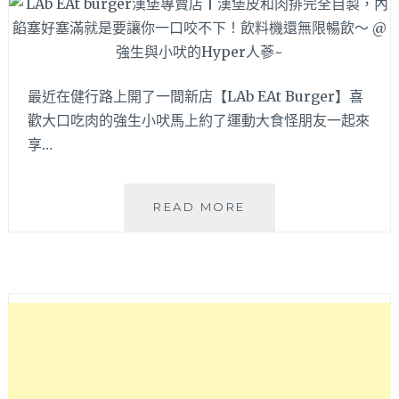
好
吃
值
得
最近在健行路上開了一間新店【LAb EAt Burger】喜
漢
堡
歡大口吃肉的強生小吠馬上約了運動大食怪朋友一起來
控
享…
一
試
啦
LAB
READ MORE
EAT
BURGER
漢
堡
專
賣
店
|
漢