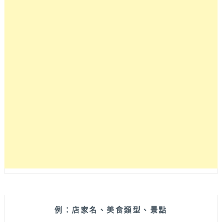
堡
皮
和
肉
排
完
全
自
製，
內
餡
塞
好
塞
滿
就
是
要
讓
你
例：店家名、美食類型、景點
一