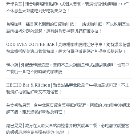
禾作食堂│結合咖啡店餐點的中式個人套餐，裝潢也很像咖啡廳，中午
不休息全天都能吃到好吃功夫菜色！
首稿咖啡 | 插畫家老闆開的質感咖啡館！一站式咖啡廳，可以吃到巨無
霸肉桂捲外酥內濕潤，還有鹹香乾拌麵與舒肥雞沙拉！
ODD EVEN COFFEE BAR | 亮眼橘咖啡廳附近好停車！獨特爆米花香
熱拿鐵搭配美濃瓜氮氣特調，超大份量巴斯克與碎片提拉米蘇必點！
韓小鍋│外觀走韓屋造型，賣的不是火鍋而是韓式甜點和咖啡！也有早
午餐哦～北屯不限時韓式咖啡廳
HECHO Bar & Kitchen│勤美誠品旁北歐風早午餐加義式料理，不止
裝潢好拍餐點好吃又不落俗套！
叁食初私房菜 | 台中北區質感台菜餐廳超澎湃，阿嬤的封肉與金沙蝦球
超下飯，親友聚餐必吃私房料理！
尾巴晃晃│藏身在太原火車站周邊巷弄的質感早午餐，必吃層次感豐富
的蝦蝦班尼迪克蛋還有迷你小肉桂！