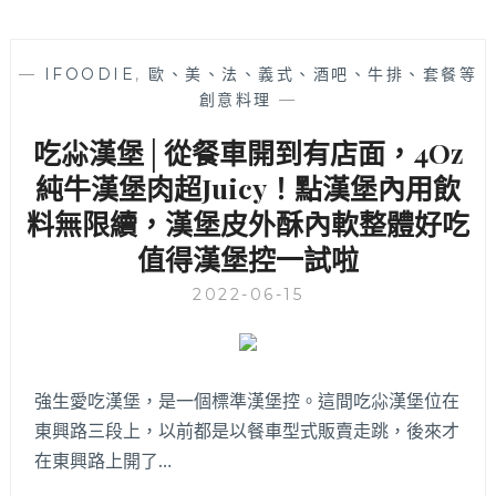
—
IFOODIE
,
歐、美、法、義式、酒吧、牛排、套餐等
創意料理
—
吃尛漢堡│從餐車開到有店面，4Oz
純牛漢堡肉超Juicy！點漢堡內用飲
料無限續，漢堡皮外酥內軟整體好吃
值得漢堡控一試啦
2022-06-15
強生愛吃漢堡，是一個標準漢堡控。這間吃尛漢堡位在
東興路三段上，以前都是以餐車型式販賣走跳，後來才
在東興路上開了…