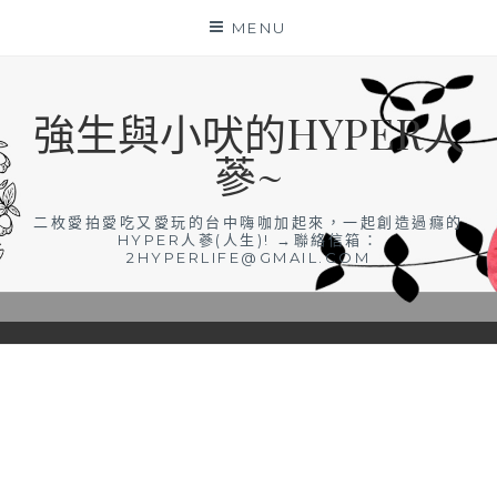
Skip
MENU
to
content
強生與小吠的HYPER人
蔘~
二枚愛拍愛吃又愛玩的台中嗨咖加起來，一起創造過癮的
HYPER人蔘(人生)! →聯絡信箱：
2HYPERLIFE@GMAIL.COM