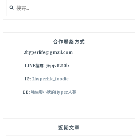
搜
口
尋
咬
關
不
鍵
下！
字:
飲
料
合作聯絡方式
機
2hyperlife@gmail.com
還
無
LINE搜尋: @pjv8210b
限
暢
IG:
2hyperlife_foodie
飲
～
FB:
強生與小吠的Hyper人蔘
近期文章