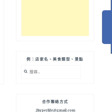
例：店家名、美食類型、景點
搜
尋
關
鍵
字:
合作聯絡方式
2hyperlife@gmail.com