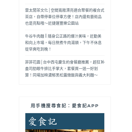
雲太閒茶文化│空間寬敞漂亮適合聚餐的複合式
茶店，自帶停車位停車方便！店內還有藝術品
也是亮點哦～近捷運豐樂公園站
牛谷牛肉麵 | 隱身公正路的爆汁美味，近勤美
和向上市場，每日熬煮牛肉湯頭，下午不休息
從早爽吃到晚！
菲菲花園│台中西屯慶生約會餐廳推薦，超狂16
盎司肋眼牛排比手掌大，套餐買一送一好划
算！同場加映濃郁黑松露燉飯與義大利麵～
用手機搜尋食記：愛食記APP