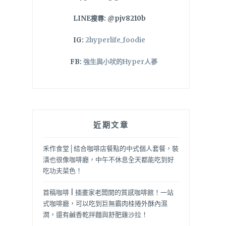
LINE搜尋: @pjv8210b
IG:
2hyperlife_foodie
FB:
強生與小吠的Hyper人蔘
近期文章
禾作食堂│結合咖啡店餐點的中式個人套餐，裝
潢也很像咖啡廳，中午不休息全天都能吃到好
吃功夫菜色！
首稿咖啡 | 插畫家老闆開的質感咖啡館！一站
式咖啡廳，可以吃到巨無霸肉桂捲外酥內濕
潤，還有鹹香乾拌麵與舒肥雞沙拉！