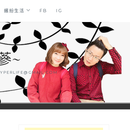
繽紛生活
FB
IG
蔘~
YPERLIFE@GMAIL.COM