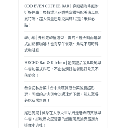
ODD EVEN COFFEE BAR | 亮眼橘咖啡廳附
近好停車！獨特爆米花香熱拿鐵搭配美濃瓜氮
氣特調，超大份量巴斯克與碎片提拉米蘇必
點！
韓小鍋│外觀走韓屋造型，賣的不是火鍋而是韓
式甜點和咖啡！也有早午餐哦～北屯不限時韓
式咖啡廳
HECHO Bar & Kitchen│勤美誠品旁北歐風早
午餐加義式料理，不止裝潢好拍餐點好吃又不
落俗套！
叁食初私房菜 | 台中北區質感台菜餐廳超澎
湃，阿嬤的封肉與金沙蝦球超下飯，親友聚餐
必吃私房料理！
尾巴晃晃│藏身在太原火車站周邊巷弄的質感早
午餐，必吃層次感豐富的蝦蝦班尼迪克蛋還有
迷你小肉桂！