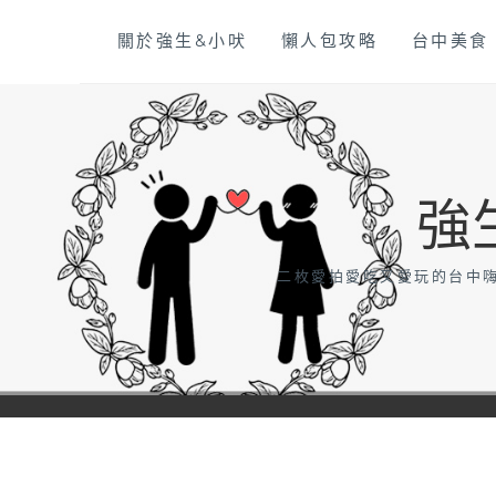
Skip
關於強生&小吠
懶人包攻略
台中美食
to
content
強
二枚愛拍愛吃又愛玩的台中嗨