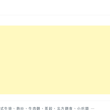
中式牛排、熱炒、牛肉麵、蒸餃、北方麵食、小吃類
—