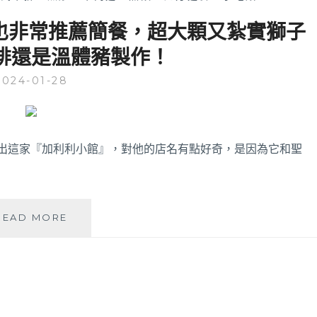
吃也非常推薦簡餐，超大顆又紮實獅子
排還是溫體豬製作！
2024-01-28
就跳出這家『加利利小館』，對他的店名有點好奇，是因為它和聖
加
READ MORE
利
利
小
館
|
台