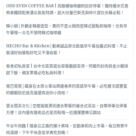
ODD EVEN COFFEE BAR | 亮眼橘咖啡廳附近好停車！獨特爆米花香
熱拿鐵搭配美濃瓜氮氣特調，超大份量巴斯克與碎片提拉米蘇必點！
韓小鍋│外觀走韓屋造型，賣的不是火鍋而是韓式甜點和咖啡！也有早
午餐哦～北屯不限時韓式咖啡廳
HECHO Bar & Kitchen│勤美誠品旁北歐風早午餐加義式料理，不止
裝潢好拍餐點好吃又不落俗套！
叁食初私房菜 | 台中北區質感台菜餐廳超澎湃，阿嬤的封肉與金沙蝦球
超下飯，親友聚餐必吃私房料理！
尾巴晃晃│藏身在太原火車站周邊巷弄的質感早午餐，必吃層次感豐富
的蝦蝦班尼迪克蛋還有迷你小肉桂！
雲太閒茶文化│空間寬敞漂亮適合聚餐的複合式茶店，自帶停車位停車
方便！店內還有藝術品也是亮點哦～近捷運豐樂公園站
牛谷牛肉麵 | 隱身公正路的爆汁美味，近勤美和向上市場，每日熬煮牛
肉湯頭，下午不休息從早爽吃到晚！