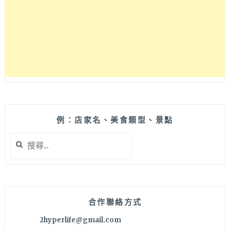
麵
專
賣
店，
早
上
七
點
就
開
晚
例：店家名、美食類型、景點
來
搜
賣
尋
完
關
只
鍵
能
字:
隔
天
合作聯絡方式
再
2hyperlife@gmail.com
來，