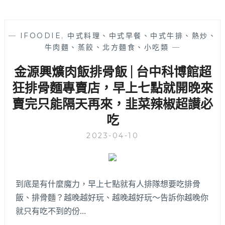
—
IFOODIE
,
中式料理、中式早餐、中式牛排、熱炒、
牛肉麵、蒸餃、北方麵食、小吃類
—
金源興爌肉飯排骨飯 | 台中科博館超
狂排骨麵專賣店，早上七點就開晚來
賣完只能隔天再來，韭菜辣椒超讃必
吃
2023-04-10
到底是有什麼魔力，早上七點就有人排隊想要吃排骨
飯、排骨麵？越晚越好玩、越晚越好玩～告訴你越晚你
就只有吃不到的份…