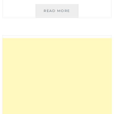
金
READ MORE
源
興
爌
肉
飯
排
骨
飯
|
台
中
科
博
館
超
狂
排
骨