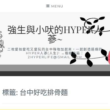
Skip
MENU
to
content
強生與小吠的HYPER人
蔘~
二枚愛拍愛吃又愛玩的台中嗨咖加起來，一起創造過癮的
HYPER人蔘(人生)! →聯絡信箱：
2HYPERLIFE@GMAIL.COM
標籤:
台中好吃排骨麵