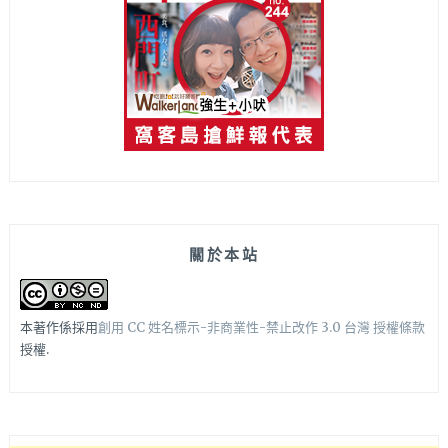
關於本站
本著作係採用
創用 CC 姓名標示-非商業性-禁止改作 3.0 台灣 授權條款
授權.