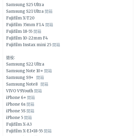
Samsung S25 Ultra
Samsung S21 Ultra
開箱
Fujifilm X-T20
Fujifilm 35mm F1.4
開箱
Fujifilm 18-55
開箱
Fujifilm 10-22mm F4
Fujifilm Instax mini 25
開箱
退役:
Samsung S22 Ultra
Samsung Note 10+
開箱
Samsung S9+
開箱
Samsung Note8
開箱
VIVO V9Youth
開箱
iPhone 6+
開箱
iPhone 6s
開箱
iPhone 5S
開箱
iPhone 5
開箱
Fujifilm X-A3
Fujifilm X-E1+18-55
開箱