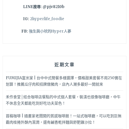
韭
LINE搜尋: @pjv8210b
菜
辣
IG:
2hyperlife_foodie
椒
超
FB:
強生與小吠的Hyper人蔘
讃
必
吃
近期文章
FUMIJIA富米家 | 台中中式簡餐多樣選擇，價格甜美套餐不用250實在
划算！推薦瓜仔肉和招牌燉豬肉，店內人潮多最好一開就來
禾作食堂│結合咖啡店餐點的中式個人套餐，裝潢也很像咖啡廳，中午
不休息全天都能吃到好吃功夫菜色！
首稿咖啡 | 插畫家老闆開的質感咖啡館！一站式咖啡廳，可以吃到巨無
霸肉桂捲外酥內濕潤，還有鹹香乾拌麵與舒肥雞沙拉！