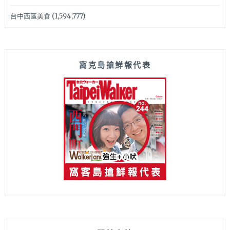
台中西區美食
(1,594,777)
窩克島搶鮮報代表