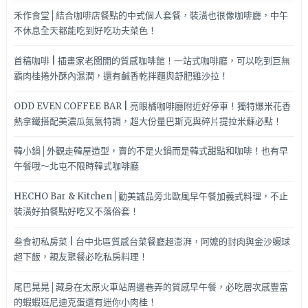
禾作食堂│結合咖啡店餐點的中式個人套餐，裝潢也很像咖啡廳，中午
不休息全天都能吃到好吃功夫菜色！
首稿咖啡 | 插畫家老闆開的質感咖啡館！一站式咖啡廳，可以吃到巨無
霸肉桂捲外酥內濕潤，還有鹹香乾拌麵與舒肥雞沙拉！
ODD EVEN COFFEE BAR | 亮眼橘咖啡廳附近好停車！獨特爆米花香
熱拿鐵搭配美濃瓜氮氣特調，超大份量巴斯克與碎片提拉米蘇必點！
韓小鍋│外觀走韓屋造型，賣的不是火鍋而是韓式甜點和咖啡！也有早
午餐哦～北屯不限時韓式咖啡廳
HECHO Bar & Kitchen│勤美誠品旁北歐風早午餐加義式料理，不止
裝潢好拍餐點好吃又不落俗套！
叁食初私房菜 | 台中北區質感台菜餐廳超澎湃，阿嬤的封肉與金沙蝦球
超下飯，親友聚餐必吃私房料理！
尾巴晃晃│藏身在太原火車站周邊巷弄的質感早午餐，必吃層次感豐富
的蝦蝦班尼迪克蛋還有迷你小肉桂！