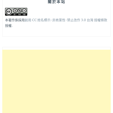
關於本站
本著作係採用
創用 CC 姓名標示-非商業性-禁止改作 3.0 台灣 授權條款
授權.