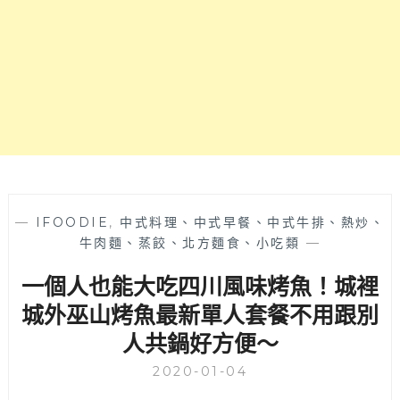
卡
點！
義
大
利
麵
和
飲
品
口
味
不
—
IFOODIE
,
中式料理、中式早餐、中式牛排、熱炒、
錯，
牛肉麵、蒸餃、北方麵食、小吃類
—
近
一個人也能大吃四川風味烤魚！城裡
勤
美
城外巫山烤魚最新單人套餐不用跟別
誠
人共鍋好方便～
品
用
2020-01-04
餐
好