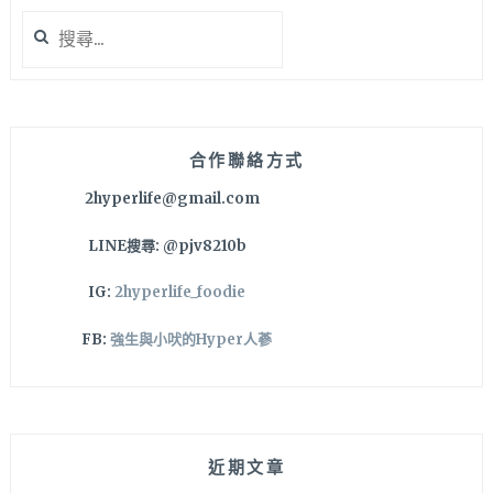
別
搜
人
尋
共
關
鍋
鍵
好
字:
方
便
合作聯絡方式
～
2hyperlife@gmail.com
LINE搜尋: @pjv8210b
IG:
2hyperlife_foodie
FB:
強生與小吠的Hyper人蔘
近期文章