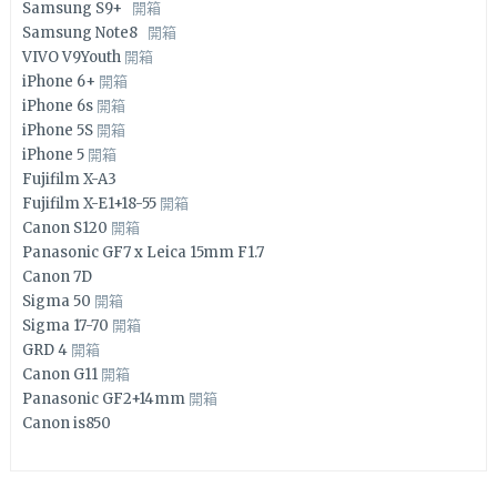
Samsung S9+
開箱
Samsung Note8
開箱
VIVO V9Youth
開箱
iPhone 6+
開箱
iPhone 6s
開箱
iPhone 5S
開箱
iPhone 5
開箱
Fujifilm X-A3
Fujifilm X-E1+18-55
開箱
Canon S120
開箱
Panasonic GF7 x Leica 15mm F1.7
Canon 7D
Sigma 50
開箱
Sigma 17-70
開箱
GRD 4
開箱
Canon G11
開箱
Panasonic GF2+14mm
開箱
Canon is850