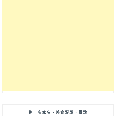
味
烤
魚！
城
裡
城
外
巫
山
烤
魚
最
新
單
人
套
餐
不
用
跟
例：店家名、美食類型、景點