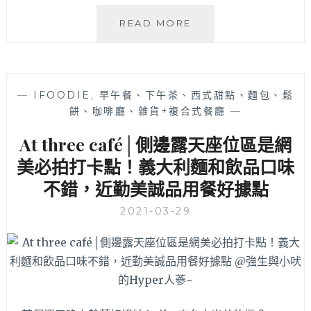
AOZA
READ MORE
熬
咋
│
有
—
IFOODIE
,
早午餐、下午茶、西式甜點、麵包、鬆
帥
餅、咖啡廳、雜貨+複合式餐廳
—
哥
老
At three café│側邊露天座位區是網
闆
和
美必拍打卡點！義大利麵和飲品口味
可
不錯，近勤美誠品用餐好據點
愛
柴
2021-03-29
柴
駐
店
的
早
午