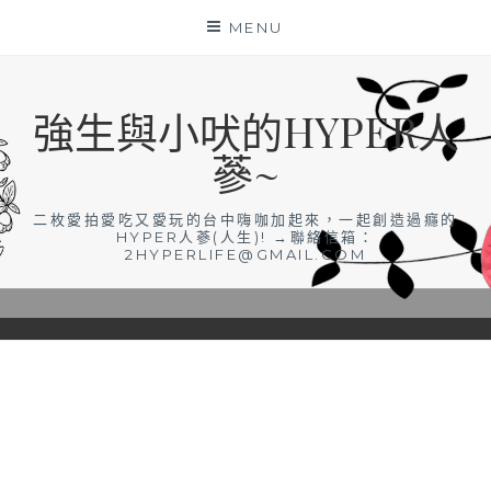
Skip
MENU
to
content
強生與小吠的HYPER人
蔘~
二枚愛拍愛吃又愛玩的台中嗨咖加起來，一起創造過癮的
HYPER人蔘(人生)! →聯絡信箱：
2HYPERLIFE@GMAIL.COM