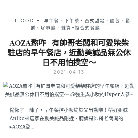
—
IFOODIE
,
早午餐、下午茶、西式甜點、麵包、鬆
餅、咖啡廳、雜貨+複合式餐廳
—
AOZA熬咋│有帥哥老闆和可愛柴柴
駐店的早午餐店，近勤美誠品無公休
日不用怕撲空～
2021-04-13
偷懶了一陣子，早午餐控小吠終於又出動啦！帶好姐妹
Aniko來這家在勤美誠品附近、聽說是帥哥老闆開的
▸AOZA熬…