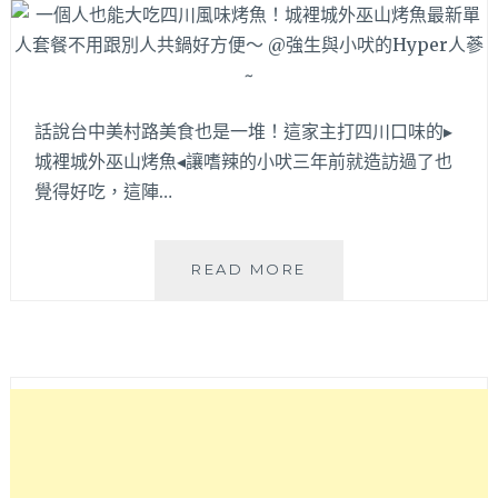
據
點
話說台中美村路美食也是一堆！這家主打四川口味的▸
城裡城外巫山烤魚◂讓嗜辣的小吠三年前就造訪過了也
覺得好吃，這陣…
一
READ MORE
個
人
也
能
大
吃
四
川
風