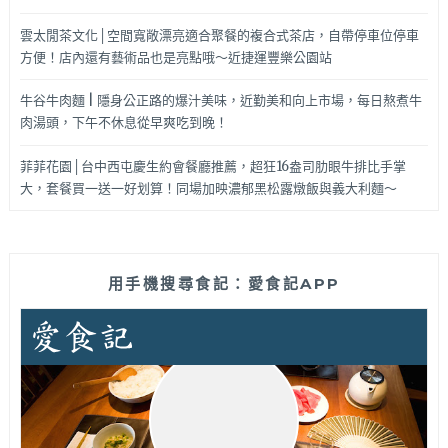
雲太閒茶文化│空間寬敞漂亮適合聚餐的複合式茶店，自帶停車位停車
方便！店內還有藝術品也是亮點哦～近捷運豐樂公園站
牛谷牛肉麵 | 隱身公正路的爆汁美味，近勤美和向上市場，每日熬煮牛
肉湯頭，下午不休息從早爽吃到晚！
菲菲花園│台中西屯慶生約會餐廳推薦，超狂16盎司肋眼牛排比手掌
大，套餐買一送一好划算！同場加映濃郁黑松露燉飯與義大利麵～
用手機搜尋食記：愛食記APP