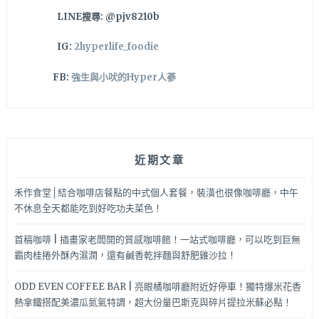
吃
LINE搜尋: @pjv8210b
飯
看
IG:
2hyperlife_foodie
山
景
FB:
強生與小吠的Hyper人蔘
超
CHILL
近期文章
禾作食堂│結合咖啡店餐點的中式個人套餐，裝潢也很像咖啡廳，中午
不休息全天都能吃到好吃功夫菜色！
首稿咖啡 | 插畫家老闆開的質感咖啡館！一站式咖啡廳，可以吃到巨無
霸肉桂捲外酥內濕潤，還有鹹香乾拌麵與舒肥雞沙拉！
ODD EVEN COFFEE BAR | 亮眼橘咖啡廳附近好停車！獨特爆米花香
熱拿鐵搭配美濃瓜氮氣特調，超大份量巴斯克與碎片提拉米蘇必點！