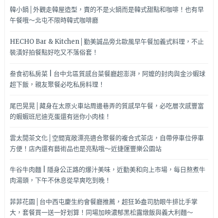
韓小鍋│外觀走韓屋造型，賣的不是火鍋而是韓式甜點和咖啡！也有早
午餐哦～北屯不限時韓式咖啡廳
HECHO Bar & Kitchen│勤美誠品旁北歐風早午餐加義式料理，不止
裝潢好拍餐點好吃又不落俗套！
叁食初私房菜 | 台中北區質感台菜餐廳超澎湃，阿嬤的封肉與金沙蝦球
超下飯，親友聚餐必吃私房料理！
尾巴晃晃│藏身在太原火車站周邊巷弄的質感早午餐，必吃層次感豐富
的蝦蝦班尼迪克蛋還有迷你小肉桂！
雲太閒茶文化│空間寬敞漂亮適合聚餐的複合式茶店，自帶停車位停車
方便！店內還有藝術品也是亮點哦～近捷運豐樂公園站
牛谷牛肉麵 | 隱身公正路的爆汁美味，近勤美和向上市場，每日熬煮牛
肉湯頭，下午不休息從早爽吃到晚！
菲菲花園│台中西屯慶生約會餐廳推薦，超狂16盎司肋眼牛排比手掌
大，套餐買一送一好划算！同場加映濃郁黑松露燉飯與義大利麵～