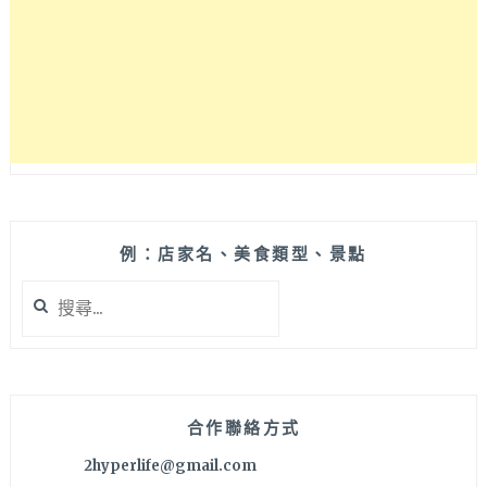
超
澎
湃
套
餐
開
箱，
招
牌
悶
鴨
例：店家名、美食類型、景點
必
搜
點，
尋
帶
關
長
鍵
輩
字:
聚
餐、
合作聯絡方式
庭
2hyperlife@gmail.com
院