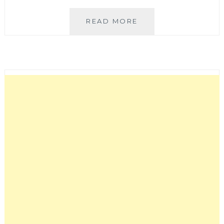
仙
READ MORE
塘
跡
農
園
餐
廳
|
石
岡
老
字
號
景
觀
餐
廳！
7000
元