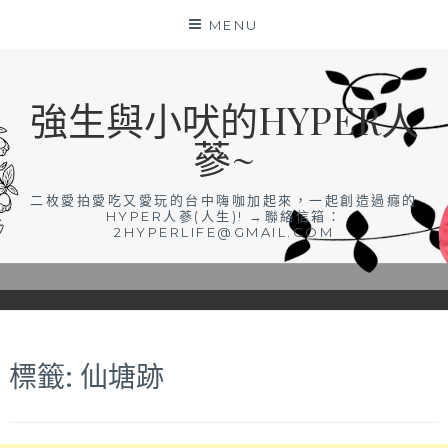
Skip
MENU
to
content
強生與小吠的HYPER人
蔘~
二枚愛拍愛吃又愛玩的台中嗨咖加起來，一起創造過癮的
HYPER人蔘(人生)! →聯絡信箱：
2HYPERLIFE@GMAIL.COM
標籤:
仙塘跡