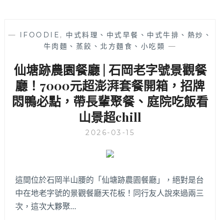
—
IFOODIE
,
中式料理、中式早餐、中式牛排、熱炒、
牛肉麵、蒸餃、北方麵食、小吃類
—
仙塘跡農園餐廳 | 石岡老字號景觀餐
廳！7000元超澎湃套餐開箱，招牌
悶鴨必點，帶長輩聚餐、庭院吃飯看
山景超chill
2026-03-15
這間位於石岡半山腰的「仙塘跡農園餐廳」，絕對是台
中在地老字號的景觀餐廳天花板！同行友人說來過兩三
次，這次大夥聚…