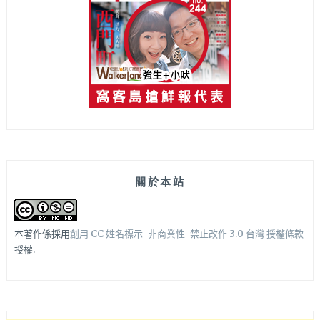
關於本站
本著作係採用
創用 CC 姓名標示-非商業性-禁止改作 3.0 台灣 授權條款
授權.