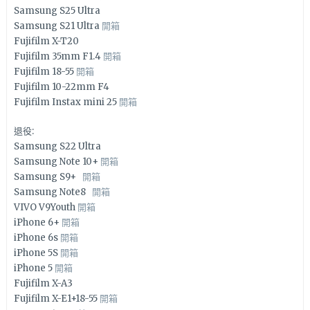
Samsung S25 Ultra
Samsung S21 Ultra
開箱
Fujifilm X-T20
Fujifilm 35mm F1.4
開箱
Fujifilm 18-55
開箱
Fujifilm 10-22mm F4
Fujifilm Instax mini 25
開箱
退役:
Samsung S22 Ultra
Samsung Note 10+
開箱
Samsung S9+
開箱
Samsung Note8
開箱
VIVO V9Youth
開箱
iPhone 6+
開箱
iPhone 6s
開箱
iPhone 5S
開箱
iPhone 5
開箱
Fujifilm X-A3
Fujifilm X-E1+18-55
開箱