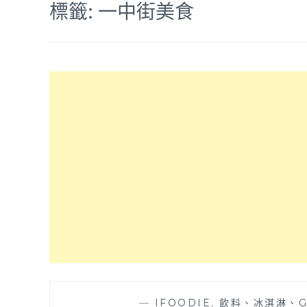
標籤:
一中街美食
—
IFOODIE
,
飲料、冰淇淋、G