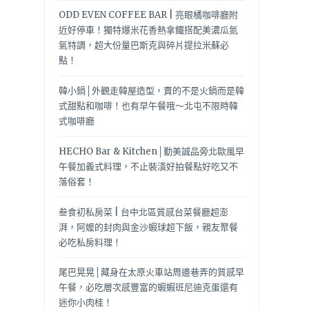
ODD EVEN COFFEE BAR | 亮眼橘咖啡廳附
近好停車！獨特爆米花香熱拿鐵搭配美濃瓜氮
氣特調，超大份量巴斯克與碎片提拉米蘇必
點！
韓小鍋│外觀走韓屋造型，賣的不是火鍋而是韓
式甜點和咖啡！也有早午餐哦～北屯不限時韓
式咖啡廳
HECHO Bar & Kitchen│勤美誠品旁北歐風早
午餐加義式料理，不止裝潢好拍餐點好吃又不
落俗套！
叁食初私房菜 | 台中北區質感台菜餐廳超澎
湃，阿嬤的封肉與金沙蝦球超下飯，親友聚餐
必吃私房料理！
尾巴晃晃│藏身在太原火車站周邊巷弄的質感早
午餐，必吃層次感豐富的蝦蝦班尼迪克蛋還有
迷你小肉桂！