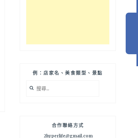
例：店家名、美食類型、景點
搜
尋
關
鍵
字:
合作聯絡方式
2hyperlife@gmail.com