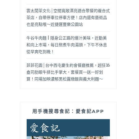
雲太閒茶文化│空間寬敞漂亮適合聚餐的複合式
茶店，自帶停車位停車方便！店內還有藝術品
也是亮點哦～近捷運豐樂公園站
牛谷牛肉麵 | 隱身公正路的爆汁美味，近勤美
和向上市場，每日熬煮牛肉湯頭，下午不休息
從早爽吃到晚！
菲菲花園│台中西屯慶生約會餐廳推薦，超狂16
盎司肋眼牛排比手掌大，套餐買一送一好划
算！同場加映濃郁黑松露燉飯與義大利麵～
用手機搜尋食記：愛食記APP