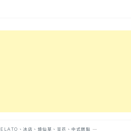
ELATO、冰店、燒仙草、豆花、中式糕點
—