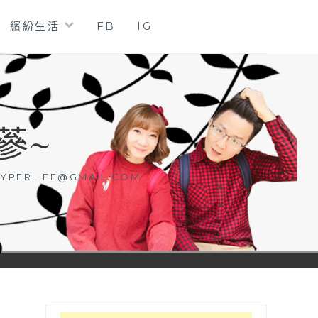
繽紛生活
FB
IG
蔘~
YPERLIFE@GMAIL.COM