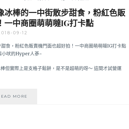
│造型像冰棒的一中街散步甜食，粉紅色販
！一中商圈萌萌噠IG打卡點
2018-09-12
棒但實際上是支格子鬆餅，是不是超萌的呀～ 這間才試營運
棒
READ MORE
棒
鬆
餅
WAFFLE
POP│