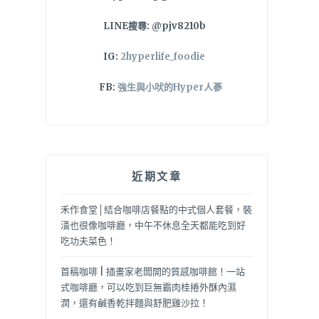
LINE搜尋: @pjv8210b
IG:
2hyperlife_foodie
FB:
強生與小吠的Hyper人蔘
近期文章
禾作食堂│結合咖啡店餐點的中式個人套餐，裝
潢也很像咖啡廳，中午不休息全天都能吃到好
吃功夫菜色！
首稿咖啡 | 插畫家老闆開的質感咖啡館！一站
式咖啡廳，可以吃到巨無霸肉桂捲外酥內濕
潤，還有鹹香乾拌麵與舒肥雞沙拉！