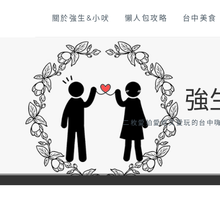
Skip
關於強生&小吠
懶人包攻略
台中美食
to
content
強
二枚愛拍愛吃又愛玩的台中嗨