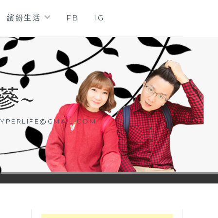
繽紛生活
FB
IG
蔘~
YPERLIFE@GMAIL.COM