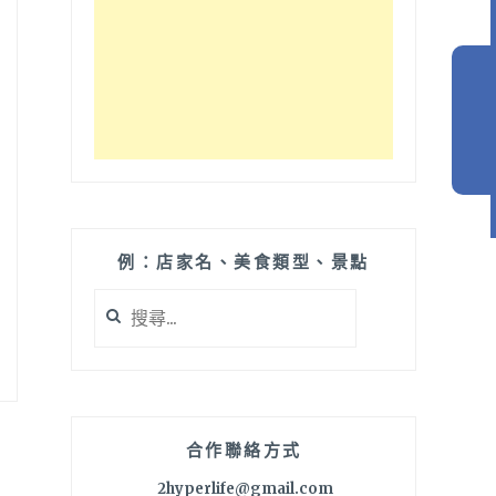
例：店家名、美食類型、景點
搜
尋
關
鍵
字:
合作聯絡方式
2hyperlife@gmail.com