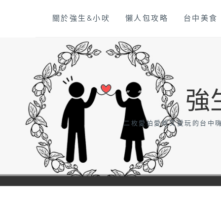
Skip
關於強生&小吠
懶人包攻略
台中美食
to
content
強
二枚愛拍愛吃又愛玩的台中嗨