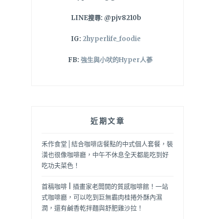
LINE搜尋: @pjv8210b
IG:
2hyperlife_foodie
FB:
強生與小吠的Hyper人蔘
近期文章
禾作食堂│結合咖啡店餐點的中式個人套餐，裝
潢也很像咖啡廳，中午不休息全天都能吃到好
吃功夫菜色！
首稿咖啡 | 插畫家老闆開的質感咖啡館！一站
式咖啡廳，可以吃到巨無霸肉桂捲外酥內濕
潤，還有鹹香乾拌麵與舒肥雞沙拉！