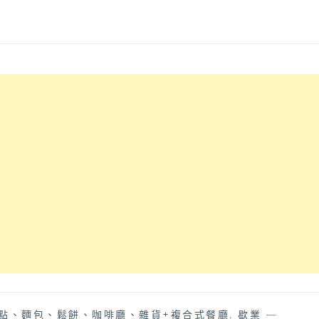
點、麵包、鬆餅、咖啡廳、雜貨+複合式餐廳
,
歇業
—