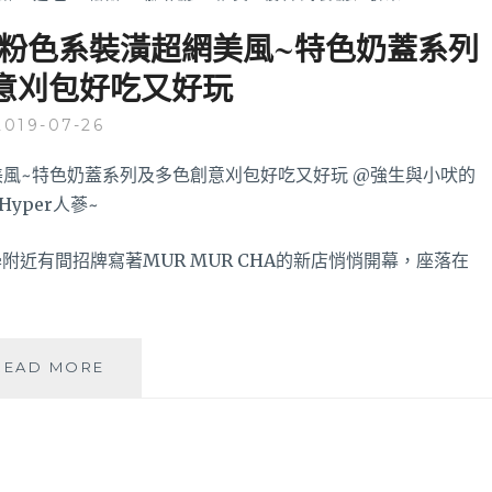
心的粉色系裝潢超網美風~特色奶蓋系列
意刈包好吃又好玩
2019-07-26
近有間招牌寫著MUR MUR CHA的新店悄悄開幕，座落在
MURMURCHA│
READ MORE
滿
滿
少
女
心