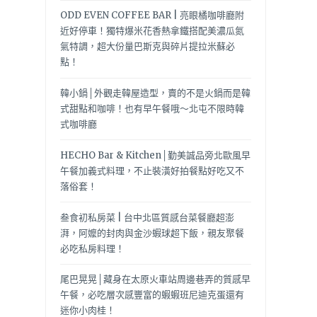
ODD EVEN COFFEE BAR | 亮眼橘咖啡廳附
近好停車！獨特爆米花香熱拿鐵搭配美濃瓜氮
氣特調，超大份量巴斯克與碎片提拉米蘇必
點！
韓小鍋│外觀走韓屋造型，賣的不是火鍋而是韓
式甜點和咖啡！也有早午餐哦～北屯不限時韓
式咖啡廳
HECHO Bar & Kitchen│勤美誠品旁北歐風早
午餐加義式料理，不止裝潢好拍餐點好吃又不
落俗套！
叁食初私房菜 | 台中北區質感台菜餐廳超澎
湃，阿嬤的封肉與金沙蝦球超下飯，親友聚餐
必吃私房料理！
尾巴晃晃│藏身在太原火車站周邊巷弄的質感早
午餐，必吃層次感豐富的蝦蝦班尼迪克蛋還有
迷你小肉桂！