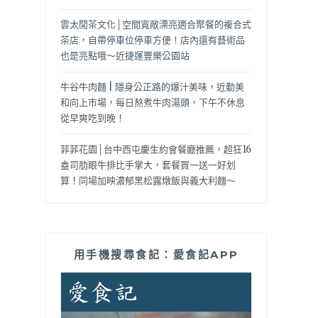
雲太閒茶文化│空間寬敞漂亮適合聚餐的複合式
茶店，自帶停車位停車方便！店內還有藝術品
也是亮點哦～近捷運豐樂公園站
牛谷牛肉麵 | 隱身公正路的爆汁美味，近勤美
和向上市場，每日熬煮牛肉湯頭，下午不休息
從早爽吃到晚！
菲菲花園│台中西屯慶生約會餐廳推薦，超狂16
盎司肋眼牛排比手掌大，套餐買一送一好划
算！同場加映濃郁黑松露燉飯與義大利麵～
用手機搜尋食記：愛食記APP