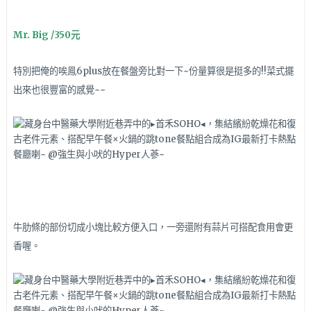
Mr. Big /350元
特別把俺的唉鳯6plus放在餐盤旁比對一下~份量算很是挺多的!!菜式擺
出來也很豐富的感覺~~
牛肋條的部份切成小塊比較方便入口，一旁還附有蒜片可搭配食用會更
香喔。