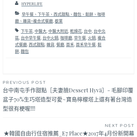
HYPERLIFE
早午餐、下午茶、西式甜點、麵包、鬆餅、咖啡
廳、雜貨+複合式餐廳
,
歇業
下午茶
,
中醫大
,
中醫大附近
,
乾燥花
,
台中
,
台中北
區
,
台中早午餐
,
台中火鍋
,
咖啡廳
,
早午餐
,
火鍋
,
複合
式餐廳
,
西式甜點
,
雜貨
,
餐廳
,
首禾
,
首禾早午餐
,
鬆
餅
,
麵包
文
PREVIOUS POST
台中南屯手作甜點［夫妻臉Dessert Hyvä］- 毛腳印覆
章
盆子70%生巧塔造型可愛~寶島檸檬塔上還有著台灣造
導
型很有梗喔!!!!
覽
NEXT POST
★韓國自由行住宿推薦_E7 Place★2017年4月份新開幕