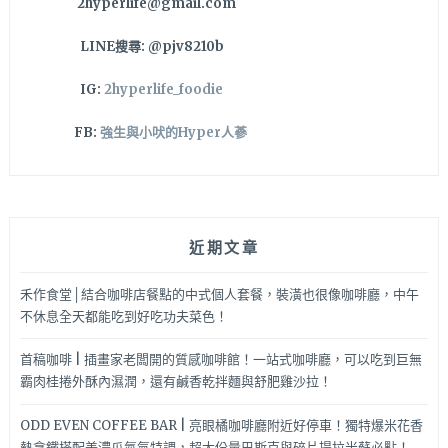
2hyperlife@gmail.com
LINE搜尋: @pjv8210b
IG:
2hyperlife_foodie
FB:
強生與小吠的Hyper人蔘
近期文章
禾作食堂│結合咖啡店餐點的中式個人套餐，裝潢也很像咖啡廳，中午
不休息全天都能吃到好吃功夫菜色！
首稿咖啡 | 插畫家老闆開的質感咖啡館！一站式咖啡廳，可以吃到巨無
霸肉桂捲外酥內濕潤，還有鹹香乾拌麵與舒肥雞沙拉！
ODD EVEN COFFEE BAR | 亮眼橘咖啡廳附近好停車！獨特爆米花香
熱拿鐵搭配美濃瓜氮氣特調，超大份量巴斯克與碎片提拉米蘇必點！