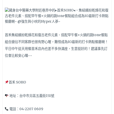
首禾集結繽紛乾燥花和復古老件元素、搭配早午餐×火鍋的跳tone餐點
組合搶佔不同客群也很有野心喔，難怪成為IG最新的打卡熱點餐廳喇！
平日中午這天用餐首禾店內也差不多快滿座，生意挺好的！建議事先訂
位會比較安心囉~~
首禾 SOHO
地址：台中市北區五義街151號
電話：04-2207 0609