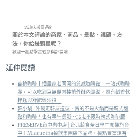
1位網友投票評論
關於本文評論的商家、商品、景點、議題、方
法，你給幾顆星呢？
歡迎一起點擊星號參與評論唷！
延伸閱讀
首稿咖啡 | 插畫家老闆開的質感咖啡館！一站式咖啡
廳，可以吃到巨無霸肉桂捲外酥內濕潤，還有鹹香乾
拌麵與舒肥雞沙拉！
韓小鍋│外觀走韓屋造型，賣的不是火鍋而是韓式甜
點和咖啡！也有早午餐哦～北屯不限時韓式咖啡廳
PRESERVE台中惠中店│台北蔬食全日早午餐插旗台
中！Miacucina餐飲集團旗下品牌，餐點豐富還有