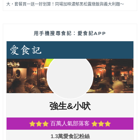
大，套餐買一送一好划算！同場加映濃郁黑松露燉飯與義大利麵～
用手機搜尋食記：愛食記APP