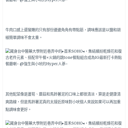
牛肉口感上還蠻嫩的只有部份邊邊角角有帶點筋，調味應該是以鹽和胡
椒簡單調味不會太重。
其他配菜像是蘆筍、蘑菇和馬鈴薯泥的口味上都很清淡，算是走健康清
爽路線，但是馬鈴薯泥真的太接近原味對小吠個人來說如果可以再加重
點調味會更好。