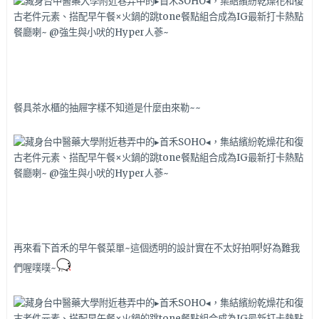
餐具茶水櫃的抽屜字樣不知道是什麼由來勒~~
再來看下首禾的早午餐菜單~這個透明的設計實在不太好拍啊!好為難我
們喔噗噗~