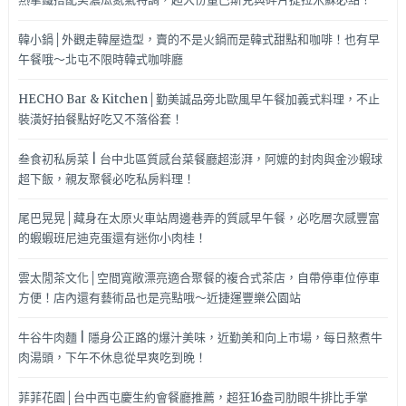
韓小鍋│外觀走韓屋造型，賣的不是火鍋而是韓式甜點和咖啡！也有早
午餐哦～北屯不限時韓式咖啡廳
HECHO Bar & Kitchen│勤美誠品旁北歐風早午餐加義式料理，不止
裝潢好拍餐點好吃又不落俗套！
叁食初私房菜 | 台中北區質感台菜餐廳超澎湃，阿嬤的封肉與金沙蝦球
超下飯，親友聚餐必吃私房料理！
尾巴晃晃│藏身在太原火車站周邊巷弄的質感早午餐，必吃層次感豐富
的蝦蝦班尼迪克蛋還有迷你小肉桂！
雲太閒茶文化│空間寬敞漂亮適合聚餐的複合式茶店，自帶停車位停車
方便！店內還有藝術品也是亮點哦～近捷運豐樂公園站
牛谷牛肉麵 | 隱身公正路的爆汁美味，近勤美和向上市場，每日熬煮牛
肉湯頭，下午不休息從早爽吃到晚！
菲菲花園│台中西屯慶生約會餐廳推薦，超狂16盎司肋眼牛排比手掌