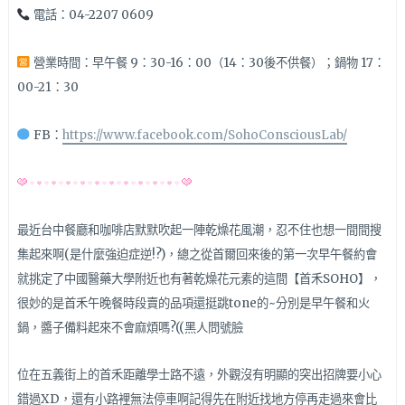
電話：04-2207 0609
營業時間：早午餐 9：30-16：00（14：30後不供餐）；鍋物 17：
00-21：30
FB：
https://www.facebook.com/SohoConsciousLab/
最近台中餐廳和咖啡店默默吹起一陣乾燥花風潮，忍不住也想一間間搜
集起來啊(是什麼強迫症逆!?)，總之從首爾回來後的第一次早午餐約會
就挑定了中國醫藥大學附近也有著乾燥花元素的這間【首禾SOHO】，
很妙的是首禾午晚餐時段賣的品項還挺跳tone的~分別是早午餐和火
鍋，醬子備料起來不會麻煩嗎?((黑人問號臉
位在五義街上的首禾距離學士路不遠，外觀沒有明顯的突出招牌要小心
錯過XD，還有小路裡無法停車啊記得先在附近找地方停再走過來會比