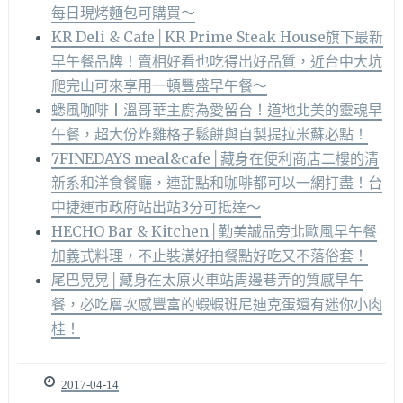
每日現烤麵包可購買～
KR Deli & Cafe│KR Prime Steak House旗下最新
早午餐品牌！賣相好看也吃得出好品質，近台中大坑
爬完山可來享用一頓豐盛早午餐～
蟋風咖啡 | 溫哥華主廚為愛留台！道地北美的靈魂早
午餐，超大份炸雞格子鬆餅與自製提拉米蘇必點！
7FINEDAYS meal&cafe│藏身在便利商店二樓的清
新系和洋食餐廳，連甜點和咖啡都可以一網打盡！台
中捷運市政府站出站3分可抵達～
HECHO Bar & Kitchen│勤美誠品旁北歐風早午餐
加義式料理，不止裝潢好拍餐點好吃又不落俗套！
尾巴晃晃│藏身在太原火車站周邊巷弄的質感早午
餐，必吃層次感豐富的蝦蝦班尼迪克蛋還有迷你小肉
桂！
2017-04-14