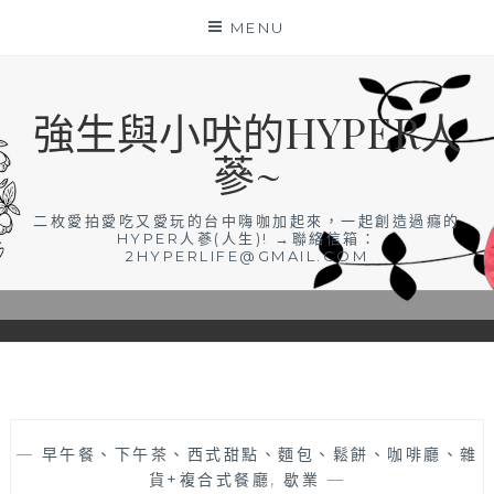
Skip
MENU
to
content
強生與小吠的HYPER人
蔘~
二枚愛拍愛吃又愛玩的台中嗨咖加起來，一起創造過癮的
HYPER人蔘(人生)! →聯絡信箱：
2HYPERLIFE@GMAIL.COM
—
早午餐、下午茶、西式甜點、麵包、鬆餅、咖啡廳、雜
貨+複合式餐廳
,
歇業
—