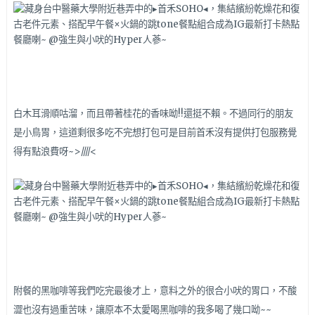
白木耳滑順咕溜，而且帶著桂花的香味呦!!還挺不賴。不過同行的朋友
是小鳥胃，這道剩很多吃不完想打包可是目前首禾沒有提供打包服務覺
得有點浪費呀~>////<
附餐的黑咖啡等我們吃完最後才上，意料之外的很合小吠的胃口，不酸
澀也沒有過重苦味，讓原本不太愛喝黑咖啡的我多喝了幾口呦~~