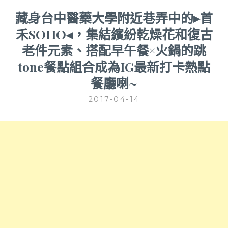
藏身台中醫藥大學附近巷弄中的▸首
禾SOHO◂，集結繽紛乾燥花和復古
老件元素、搭配早午餐×火鍋的跳
tone餐點組合成為IG最新打卡熱點
餐廳喇~
2017-04-14