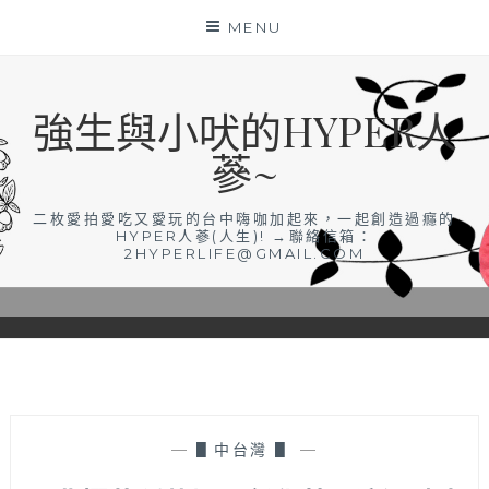
Skip
MENU
to
content
強生與小吠的HYPER人
蔘~
二枚愛拍愛吃又愛玩的台中嗨咖加起來，一起創造過癮的
HYPER人蔘(人生)! →聯絡信箱：
2HYPERLIFE@GMAIL.COM
—
▋中台灣 ▋
—