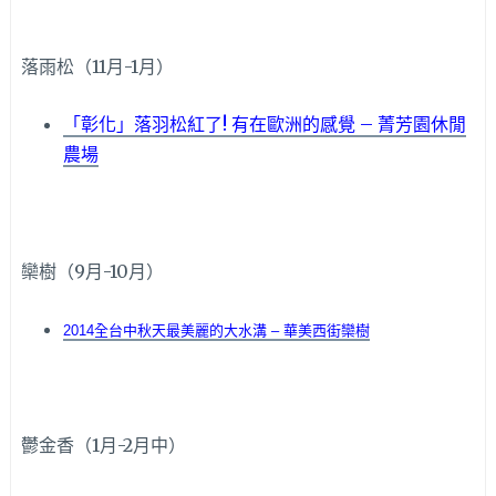
落雨松（11月-1月）
「彰化」落羽松紅了! 有在歐洲的感覺 – 菁芳園休閒
農場
欒樹（9月-10月）
2014全台中秋天最美麗的大水溝 – 華美西街欒樹
鬱金香（1月-2月中）