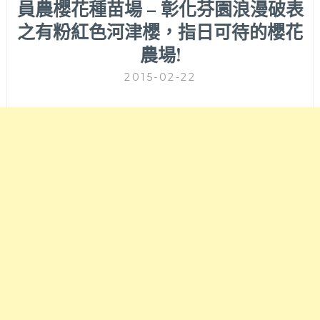
員農櫻花種苗場 – 彰化芬園浪漫破表
之有粉紅色河津櫻，指日可待的櫻花
農場!
2015-02-22