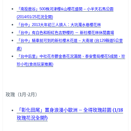
「南投鹿谷」500株河津櫻&山櫻花盛開 – 小半天石馬公園
(2014/01/25花況全開)
「台中」2013大年初三人擠人：大坑濁水巷櫻花林
「台中」有白色和粉紅色吉野櫻的 － 新社櫻花林休閒農場
「台中」騎車就可到的新社櫻木花道 – 大南坡 (台129縣道5公里
處)
「台中后里」中社花市鬱金香花況滿開、泰安警局櫻花5成開、珍
珍小吃(食尚玩家推薦)
玫瑰（1月-2月）
「彰化田尾」置身浪漫小歐洲 – 全得玫瑰莊園 (1/18
玫瑰花況全開!)