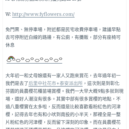
W:
http://www.fyflowers.com/
免門票、無停車場，附近都是民宅收費停車場，建議早點
去可停附近白線的路邊，有公廁，有攤販，部分有座椅可
休息
大年初一和丈母娘還有一家人又跑來賞花，去年過年初一
我們是去了
后里中社花市+泰安派出所
，這次則是到彰化
芬園的員農櫻花種苗場賞櫻。我們一大早大概9點多就到現
場，還好人潮沒有很多。其實中部有很多賞櫻的地點，不
過八重櫻實在太多啦，反而還是比較喜歡看粉紅色的河津
櫻，記得去年也有和小吠到南投的小半天，那裡全是一整
片粉紅色的河津櫻，反而留下深刻的印象。而在員農櫻花