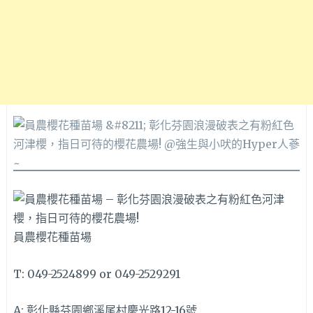
員農櫻花種苗場
T: 049-2524899 or 049-2529291
A: 彰化縣芬園鄉溪尾村慶光路12-16號