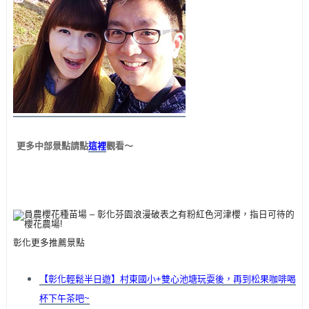
更多中部景點請點
這裡
觀看～
彰化更多推薦景點
【彰化輕鬆半日遊】村東國小+雙心池塘玩耍後，再到松果咖啡喝
杯下午茶吧~