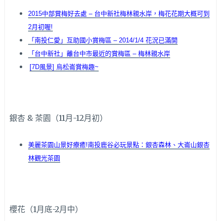
2015中部賞梅好去處 – 台中新社梅林親水岸，梅花花期大概可到
2月初喔!
「南投仁愛」互助國小賞梅區 – 2014/1/4 花況已滿開
「台中新社」離台中市最近的賞梅區 – 梅林親水岸
[7D風景] 烏松崙賞梅趣~
銀杏 & 茶園（11月-12月初）
美麗茶園山景好療癒!南投鹿谷必玩景點：銀杏森林、大崙山銀杏
林觀光茶園
櫻花（1月底-2月中）