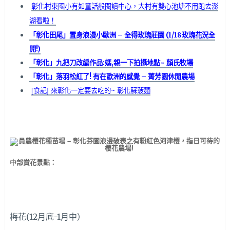
彰化村東國小有如童話般閱讀中心，大村有雙心池塘不用跑去澎
湖看啦！
「彰化田尾」置身浪漫小歐洲 – 全得玫瑰莊園 (1/18玫瑰花況全
開!)
「彰化」九把刀改編作品:媽,親一下拍攝地點~ 顏氏牧場
「彰化」落羽松紅了! 有在歐洲的感覺 – 菁芳園休閒農場
[食記] 來彰化一定要去吃的~ 彰化蘇菠麵
中部賞花景點：
梅花(12月底-1月中）