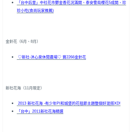
「台中后里」中社花市鬱金香花況滿開、泰安警局櫻花5成開、珍
珍小吃(食尚玩家推薦)
金針花（6月、8月）
♡新社-沐心泉休閒農場♡ 賞2266金針花
新社花海（11月限定）
2013 新社花海 -有少年PI和城堡的花毯節主題整個好混搭XD!
「台中」2011新社花海精選