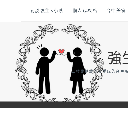
Skip
關於強生&小吠
懶人包攻略
台中美食
to
content
強
二枚愛拍愛吃又愛玩的台中嗨