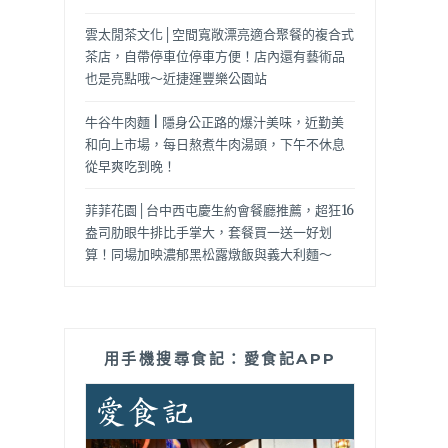
雲太閒茶文化│空間寬敞漂亮適合聚餐的複合式
茶店，自帶停車位停車方便！店內還有藝術品
也是亮點哦～近捷運豐樂公園站
牛谷牛肉麵 | 隱身公正路的爆汁美味，近勤美
和向上市場，每日熬煮牛肉湯頭，下午不休息
從早爽吃到晚！
菲菲花園│台中西屯慶生約會餐廳推薦，超狂16
盎司肋眼牛排比手掌大，套餐買一送一好划
算！同場加映濃郁黑松露燉飯與義大利麵～
用手機搜尋食記：愛食記APP