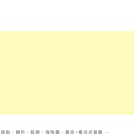
式甜點、麵包、鬆餅、咖啡廳、雜貨+複合式餐廳
—