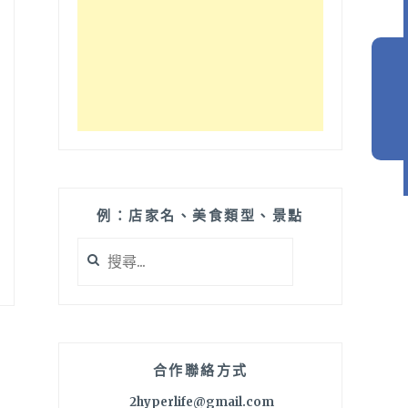
例：店家名、美食類型、景點
搜
尋
關
鍵
字:
合作聯絡方式
2hyperlife@gmail.com