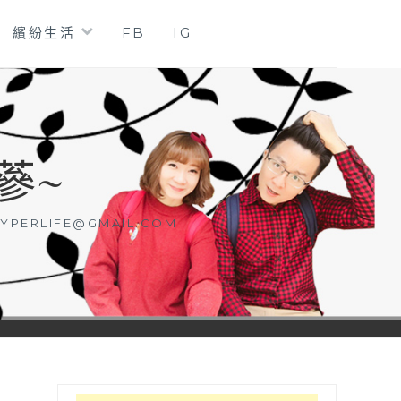
繽紛生活
FB
IG
蔘~
YPERLIFE@GMAIL.COM