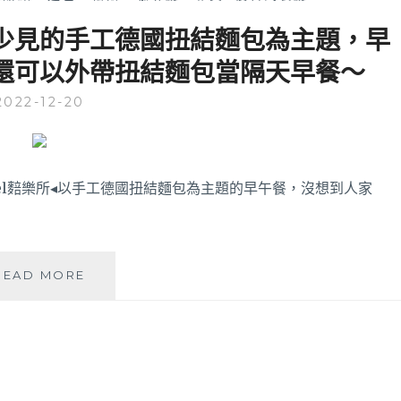
以台中少見的手工德國扭結麵包為主題，早
還可以外帶扭結麵包當隔天早餐～
2022-12-20
tzel䴺樂所◂以手工德國扭結麵包為主題的早午餐，沒想到人家
THE
READ MORE
BRETZEL
䴺
樂
所
│
以