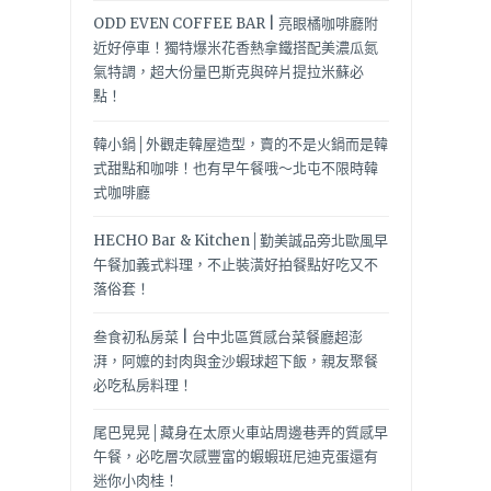
ODD EVEN COFFEE BAR | 亮眼橘咖啡廳附
近好停車！獨特爆米花香熱拿鐵搭配美濃瓜氮
氣特調，超大份量巴斯克與碎片提拉米蘇必
點！
韓小鍋│外觀走韓屋造型，賣的不是火鍋而是韓
式甜點和咖啡！也有早午餐哦～北屯不限時韓
式咖啡廳
HECHO Bar & Kitchen│勤美誠品旁北歐風早
午餐加義式料理，不止裝潢好拍餐點好吃又不
落俗套！
叁食初私房菜 | 台中北區質感台菜餐廳超澎
湃，阿嬤的封肉與金沙蝦球超下飯，親友聚餐
必吃私房料理！
尾巴晃晃│藏身在太原火車站周邊巷弄的質感早
午餐，必吃層次感豐富的蝦蝦班尼迪克蛋還有
迷你小肉桂！