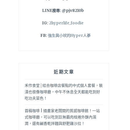
LINE搜尋: @pjv8210b
IG:
2hyperlife_foodie
FB:
強生與小吠的Hyper人蔘
近期文章
禾作食堂│結合咖啡店餐點的中式個人套餐，裝
潢也很像咖啡廳，中午不休息全天都能吃到好
吃功夫菜色！
首稿咖啡 | 插畫家老闆開的質感咖啡館！一站
式咖啡廳，可以吃到巨無霸肉桂捲外酥內濕
潤，還有鹹香乾拌麵與舒肥雞沙拉！