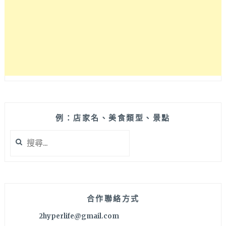
食，
簡
單
美
味
日
式
炸
豬
排
和
例：店家名、美食類型、景點
各
搜
種
尋
丼
關
飯
鍵
都
字:
是
小
合作聯絡方式
家
2hyperlife@gmail.com
庭