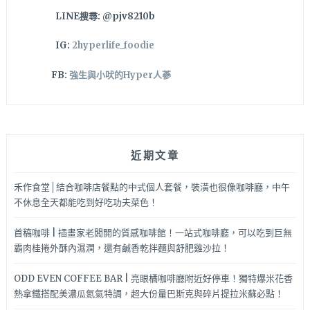
最
LINE搜尋: @pjv8210b
愛，
還
IG:
2hyperlife_foodie
有
雙
FB:
強生與小吠的Hyper人蔘
拼
可
以
選
擇
近期文章
哦！
禾作食堂│結合咖啡店餐點的中式個人套餐，裝潢也很像咖啡廳，中午
不休息全天都能吃到好吃功夫菜色！
首稿咖啡 | 插畫家老闆開的質感咖啡館！一站式咖啡廳，可以吃到巨無
霸肉桂捲外酥內濕潤，還有鹹香乾拌麵與舒肥雞沙拉！
ODD EVEN COFFEE BAR | 亮眼橘咖啡廳附近好停車！獨特爆米花香
熱拿鐵搭配美濃瓜氮氣特調，超大份量巴斯克與碎片提拉米蘇必點！