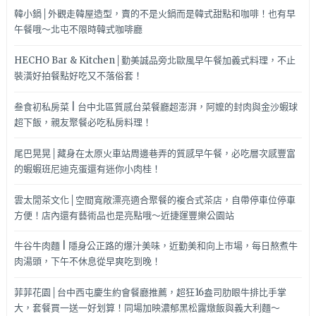
韓小鍋│外觀走韓屋造型，賣的不是火鍋而是韓式甜點和咖啡！也有早
午餐哦～北屯不限時韓式咖啡廳
HECHO Bar & Kitchen│勤美誠品旁北歐風早午餐加義式料理，不止
裝潢好拍餐點好吃又不落俗套！
叁食初私房菜 | 台中北區質感台菜餐廳超澎湃，阿嬤的封肉與金沙蝦球
超下飯，親友聚餐必吃私房料理！
尾巴晃晃│藏身在太原火車站周邊巷弄的質感早午餐，必吃層次感豐富
的蝦蝦班尼迪克蛋還有迷你小肉桂！
雲太閒茶文化│空間寬敞漂亮適合聚餐的複合式茶店，自帶停車位停車
方便！店內還有藝術品也是亮點哦～近捷運豐樂公園站
牛谷牛肉麵 | 隱身公正路的爆汁美味，近勤美和向上市場，每日熬煮牛
肉湯頭，下午不休息從早爽吃到晚！
菲菲花園│台中西屯慶生約會餐廳推薦，超狂16盎司肋眼牛排比手掌
大，套餐買一送一好划算！同場加映濃郁黑松露燉飯與義大利麵～