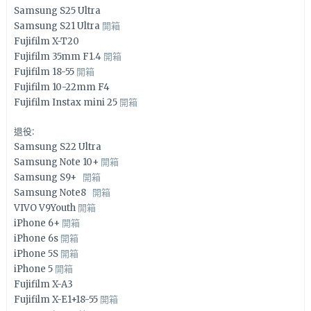
Samsung S25 Ultra
Samsung S21 Ultra
開箱
Fujifilm X-T20
Fujifilm 35mm F1.4
開箱
Fujifilm 18-55
開箱
Fujifilm 10-22mm F4
Fujifilm Instax mini 25
開箱
退役:
Samsung S22 Ultra
Samsung Note 10+
開箱
Samsung S9+
開箱
Samsung Note8
開箱
VIVO V9Youth
開箱
iPhone 6+
開箱
iPhone 6s
開箱
iPhone 5S
開箱
iPhone 5
開箱
Fujifilm X-A3
Fujifilm X-E1+18-55
開箱