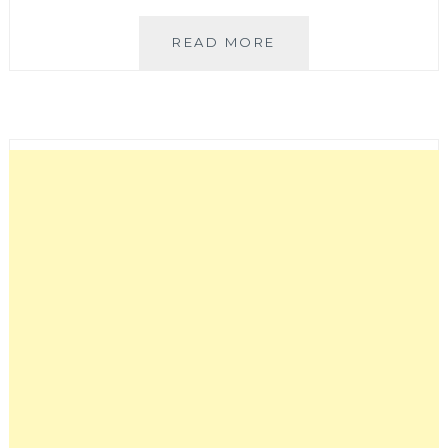
䒤
READ MORE
炙
RI
ZHI
手
作
食
堂
│
南
屯
好
市
多
附
近
平
價
定