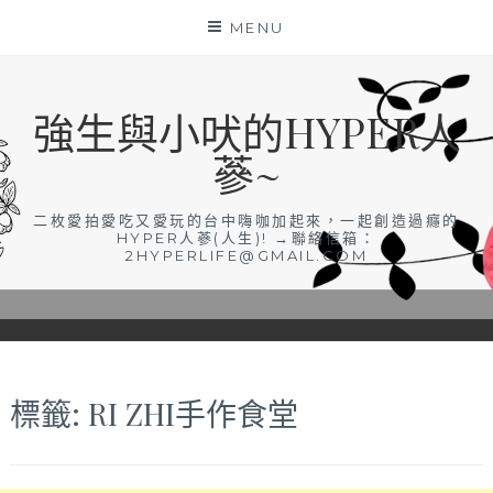
Skip
MENU
to
content
強生與小吠的HYPER人
蔘~
二枚愛拍愛吃又愛玩的台中嗨咖加起來，一起創造過癮的
HYPER人蔘(人生)! →聯絡信箱：
2HYPERLIFE@GMAIL.COM
標籤:
RI ZHI手作食堂