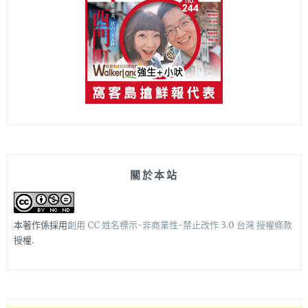
關於本站
本著作係採用
創用 CC 姓名標示-非商業性-禁止改作 3.0 台灣 授權條款
授權.