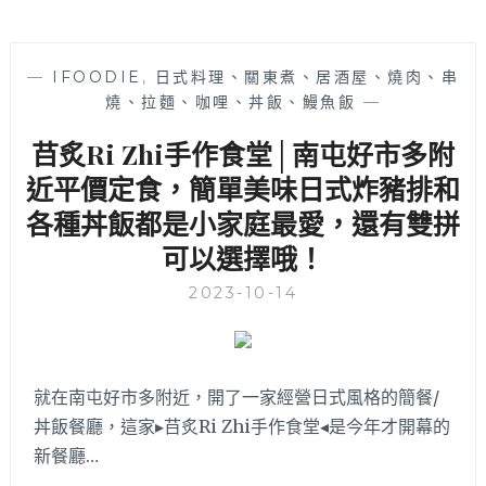
—
IFOODIE
,
日式料理、關東煮、居酒屋、燒肉、串
燒、拉麵、咖哩、丼飯、鰻魚飯
—
䒤炙Ri Zhi手作食堂│南屯好市多附
近平價定食，簡單美味日式炸豬排和
各種丼飯都是小家庭最愛，還有雙拼
可以選擇哦！
2023-10-14
就在南屯好市多附近，開了一家經營日式風格的簡餐/
丼飯餐廳，這家▸䒤炙Ri Zhi手作食堂◂是今年才開幕的
新餐廳…