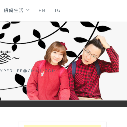
繽紛生活
FB
IG
蔘~
YPERLIFE@GMAIL.COM