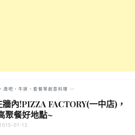
廳
進
駐
公
益
路
美
食
圈
啦!
薄
多
義
、酒吧、牛排、套餐等創意料理
—
BITE
2
!PIZZA FACTORY(一中店)，
EAT
值高聚餐好地點~
裝
潢
2015-01-12
根
本