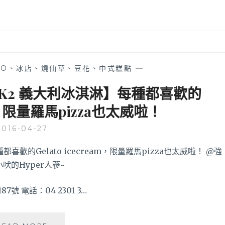
TO、冰店、燒仙草、豆花、中式糕點
—
K2 義大利冰淇淋】每種都喜歡的
eam，限量羅馬pizza也太威啦！
2016-04-27
號 電話：04 2301 3…
勤