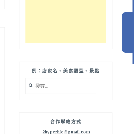
例：店家名、美食類型、景點
搜
尋
關
鍵
字:
合作聯絡方式
2hyperlife@gmail.com