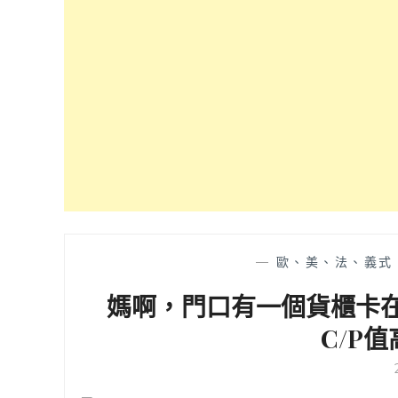
—
歐、美、法、義式
媽啊，門口有一個貨櫃卡在牆內
C/P