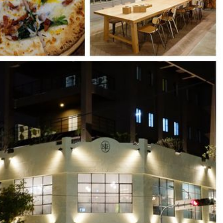
點，
加
上
現
點
現
做
多
種
不
同
口
味
8
吋
PIZZA
無
限
供
應，