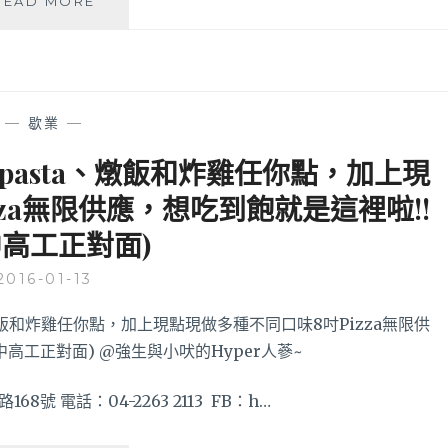
READ MORE
美
誠
品
商
圈
—
歇業
—
美
食
pasta、燉飯和炸雞任你點，加上現
推
za無限供應，想吃到飽就是這裡啦!!
薦
【K2
中高工正對面)
義
大
2016-01-13
利
冰
淇
淋】
每
種
 電話：04-2263 2113 FB：h…
都
喜