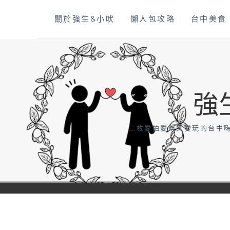
Skip
關於強生&小吠
懶人包攻略
台中美食
to
content
強
二枚愛拍愛吃又愛玩的台中嗨