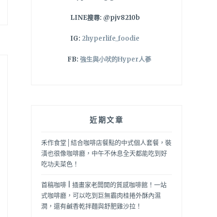
LINE搜尋: @pjv8210b
IG:
2hyperlife_foodie
FB:
強生與小吠的Hyper人蔘
近期文章
禾作食堂│結合咖啡店餐點的中式個人套餐，裝
潢也很像咖啡廳，中午不休息全天都能吃到好
吃功夫菜色！
首稿咖啡 | 插畫家老闆開的質感咖啡館！一站
式咖啡廳，可以吃到巨無霸肉桂捲外酥內濕
潤，還有鹹香乾拌麵與舒肥雞沙拉！