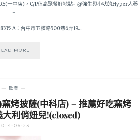
室
內
小
歐
5-8335 A：台中市五權路500巷6弄19…
洲
~
媽
READ MORE
啊，
門
口
有
一
—
歇業
—
個
貨
)窯烤披薩(中科店) – 推薦好吃窯烤
櫃
大利俏妞兒!(closed)
卡
在
2014-06-23
牆
內!PIZZA
FACTORY(一