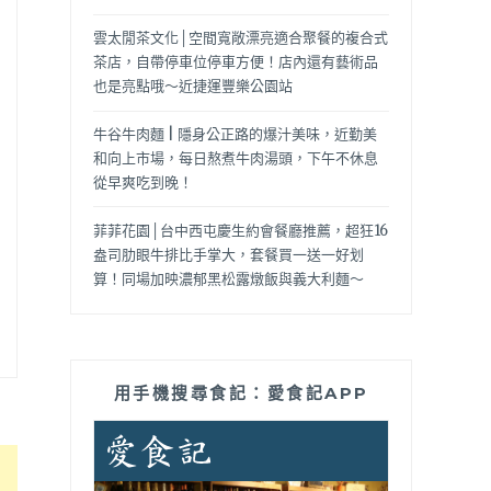
雲太閒茶文化│空間寬敞漂亮適合聚餐的複合式
茶店，自帶停車位停車方便！店內還有藝術品
也是亮點哦～近捷運豐樂公園站
牛谷牛肉麵 | 隱身公正路的爆汁美味，近勤美
和向上市場，每日熬煮牛肉湯頭，下午不休息
從早爽吃到晚！
菲菲花園│台中西屯慶生約會餐廳推薦，超狂16
盎司肋眼牛排比手掌大，套餐買一送一好划
算！同場加映濃郁黑松露燉飯與義大利麵～
用手機搜尋食記：愛食記APP