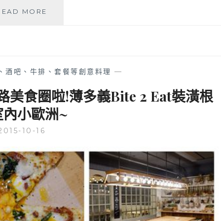
歡
美
READ MORE
的
味
GELATO
關
ICECREAM，
係
限
義
量
式
、酒吧、牛排、套餐等創意料理
—
羅
吃
馬
到
圈啦!薄多義Bite 2 Eat裝潢根
PIZZA
飽
也
室內小歐洲~
餐
太
廳
威
2015-10-16
–
啦！
PASTA、
燉
飯
和
炸
雞
任
你