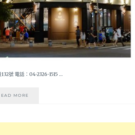
想
吃
到
飽
就
是
這
裡
啦!!
(台
中
號 電話：04-2326-1515 …
高
工
正
對
又
READ MORE
面)
有
義
式
連
鎖
餐