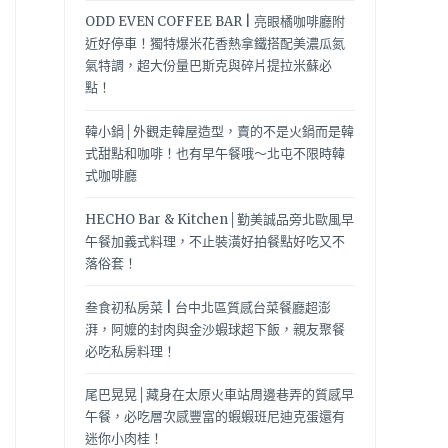
ODD EVEN COFFEE BAR | 亮眼橘咖啡廳附
近好停車！獨特爆米花香熱拿鐵搭配美濃瓜氮
氣特調，超大份量巴斯克與碎片提拉米蘇必
點！
韓小鍋│外觀走韓屋造型，賣的不是火鍋而是韓
式甜點和咖啡！也有早午餐哦～北屯不限時韓
式咖啡廳
HECHO Bar & Kitchen│勤美誠品旁北歐風早
午餐加義式料理，不止裝潢好拍餐點好吃又不
落俗套！
叁食初私房菜 | 台中北區質感台菜餐廳超澎
湃，阿嬤的封肉與金沙蝦球超下飯，親友聚餐
必吃私房料理！
尾巴晃晃│藏身在太原火車站周邊巷弄的質感早
午餐，必吃層次感豐富的蝦蝦班尼迪克蛋還有
迷你小肉桂！