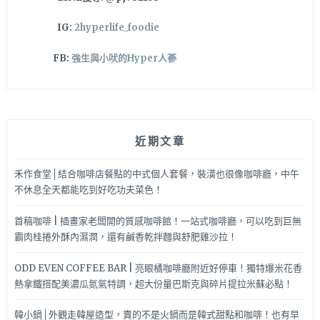
啡
IG:
2hyperlife_foodie
姐
妹
FB:
強生與小吠的Hyper人蔘
店
哦！
近期文章
禾作食堂│結合咖啡店餐點的中式個人套餐，裝潢也很像咖啡廳，中午
不休息全天都能吃到好吃功夫菜色！
首稿咖啡 | 插畫家老闆開的質感咖啡館！一站式咖啡廳，可以吃到巨無
霸肉桂捲外酥內濕潤，還有鹹香乾拌麵與舒肥雞沙拉！
ODD EVEN COFFEE BAR | 亮眼橘咖啡廳附近好停車！獨特爆米花香
熱拿鐵搭配美濃瓜氮氣特調，超大份量巴斯克與碎片提拉米蘇必點！
韓小鍋│外觀走韓屋造型，賣的不是火鍋而是韓式甜點和咖啡！也有早