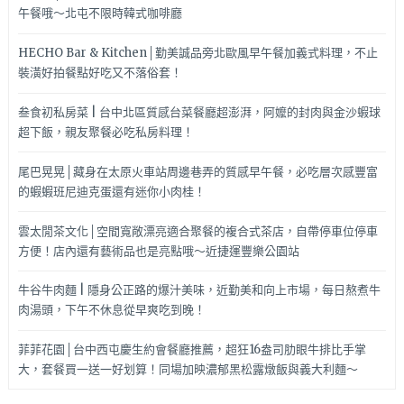
午餐哦～北屯不限時韓式咖啡廳
HECHO Bar & Kitchen│勤美誠品旁北歐風早午餐加義式料理，不止
裝潢好拍餐點好吃又不落俗套！
叁食初私房菜 | 台中北區質感台菜餐廳超澎湃，阿嬤的封肉與金沙蝦球
超下飯，親友聚餐必吃私房料理！
尾巴晃晃│藏身在太原火車站周邊巷弄的質感早午餐，必吃層次感豐富
的蝦蝦班尼迪克蛋還有迷你小肉桂！
雲太閒茶文化│空間寬敞漂亮適合聚餐的複合式茶店，自帶停車位停車
方便！店內還有藝術品也是亮點哦～近捷運豐樂公園站
牛谷牛肉麵 | 隱身公正路的爆汁美味，近勤美和向上市場，每日熬煮牛
肉湯頭，下午不休息從早爽吃到晚！
菲菲花園│台中西屯慶生約會餐廳推薦，超狂16盎司肋眼牛排比手掌
大，套餐買一送一好划算！同場加映濃郁黑松露燉飯與義大利麵～