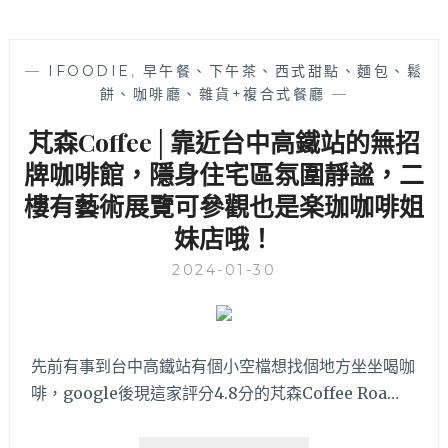
—
IFOODIE
,
早午餐、下午茶、西式甜點、麵包、鬆
餅、咖啡廳、雜貨+複合式餐廳
—
芃森Coffee│靠近台中高鐵站的無招
牌咖啡館，隱身住宅區氛圍靜謐，二
樓有藝術展覽可參觀也是楽珈咖啡姐
妹店哦！
2024-01-30
先前有事到台中高鐵站有個小空檔想找個地方坐坐喝咖
啡，google後現這家評分4.8分的芃森Coffee Roa…