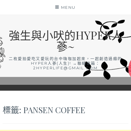
Skip
MENU
to
content
強生與小吠的HYPER人
蔘~
二枚愛拍愛吃又愛玩的台中嗨咖加起來，一起創造過癮的
HYPER人蔘(人生)! →聯絡信箱：
2HYPERLIFE@GMAIL.COM
標籤:
PANSEN COFFEE