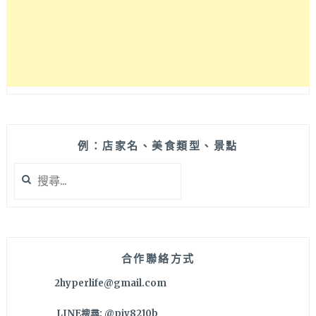
宅
區
氛
圍
靜
謐，
二
樓
有
藝
例：店家名、美食類型、景點
術
搜
展
尋
覽
關
可
鍵
參
字:
觀
也
合作聯絡方式
是
2hyperlife@gmail.com
楽
珈
LINE搜尋: @pjv8210b
咖