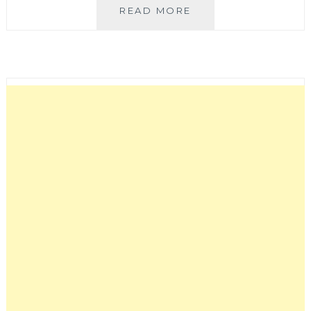
芃
READ MORE
森
COFFEE│
靠
近
台
中
高
鐵
站
的
無
招
牌
咖
啡
館，
隱
身
住