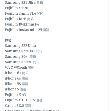
Samsung S21 Ultra
開箱
Fujifilm X-T20
Fujifilm 35mm F1.4
開箱
Fujifilm 18-55
開箱
Fujifilm 10-22mm F4
Fujifilm Instax mini 25
開箱
退役:
Samsung S22 Ultra
Samsung Note 10+
開箱
Samsung S9+
開箱
Samsung Note8
開箱
VIVO V9Youth
開箱
iPhone 6+
開箱
iPhone 6s
開箱
iPhone 5S
開箱
iPhone 5
開箱
Fujifilm X-A3
Fujifilm X-E1+18-55
開箱
Canon S120
開箱