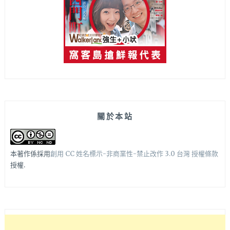
關於本站
本著作係採用
創用 CC 姓名標示-非商業性-禁止改作 3.0 台灣 授權條款
授權.