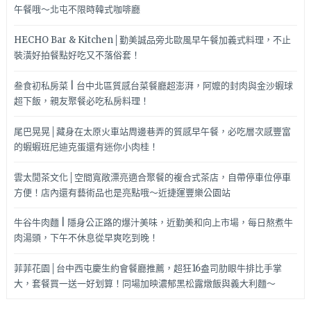
午餐哦～北屯不限時韓式咖啡廳
HECHO Bar & Kitchen│勤美誠品旁北歐風早午餐加義式料理，不止
裝潢好拍餐點好吃又不落俗套！
叁食初私房菜 | 台中北區質感台菜餐廳超澎湃，阿嬤的封肉與金沙蝦球
超下飯，親友聚餐必吃私房料理！
尾巴晃晃│藏身在太原火車站周邊巷弄的質感早午餐，必吃層次感豐富
的蝦蝦班尼迪克蛋還有迷你小肉桂！
雲太閒茶文化│空間寬敞漂亮適合聚餐的複合式茶店，自帶停車位停車
方便！店內還有藝術品也是亮點哦～近捷運豐樂公園站
牛谷牛肉麵 | 隱身公正路的爆汁美味，近勤美和向上市場，每日熬煮牛
肉湯頭，下午不休息從早爽吃到晚！
菲菲花園│台中西屯慶生約會餐廳推薦，超狂16盎司肋眼牛排比手掌
大，套餐買一送一好划算！同場加映濃郁黑松露燉飯與義大利麵～