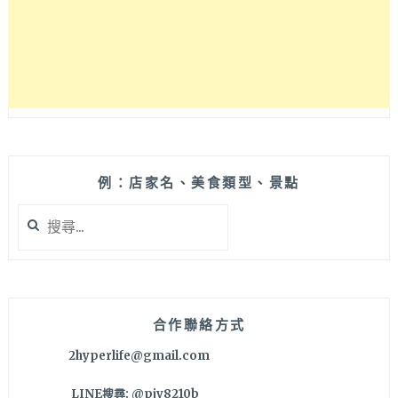
代
美
術
館
ASIA
MUSEUM
OF
MODERN
ART
例：店家名、美食類型、景點
搜
尋
關
鍵
字:
合作聯絡方式
2hyperlife@gmail.com
LINE搜尋: @pjv8210b