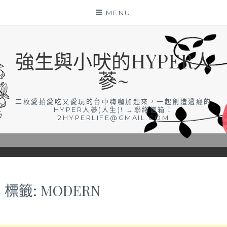
Skip
MENU
to
content
強生與小吠的HYPER人
蔘~
二枚愛拍愛吃又愛玩的台中嗨咖加起來，一起創造過癮的
HYPER人蔘(人生)! →聯絡信箱：
2HYPERLIFE@GMAIL.COM
標籤:
MODERN