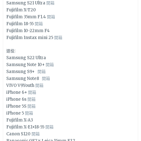
Samsung S21 Ultra
開箱
Fujifilm X-T20
Fujifilm 35mm F1.4
開箱
Fujifilm 18-55
開箱
Fujifilm 10-22mm F4
Fujifilm Instax mini 25
開箱
退役:
Samsung S22 Ultra
Samsung Note 10+
開箱
Samsung S9+
開箱
Samsung Note8
開箱
VIVO V9Youth
開箱
iPhone 6+
開箱
iPhone 6s
開箱
iPhone 5S
開箱
iPhone 5
開箱
Fujifilm X-A3
Fujifilm X-E1+18-55
開箱
Canon S120
開箱
Panasonic GF7 x Leica 15mm F1.7