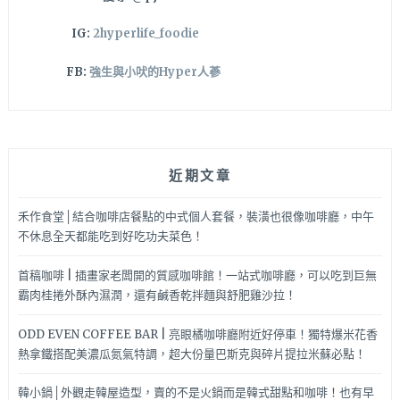
IG:
2hyperlife_foodie
FB:
強生與小吠的Hyper人蔘
近期文章
禾作食堂│結合咖啡店餐點的中式個人套餐，裝潢也很像咖啡廳，中午
不休息全天都能吃到好吃功夫菜色！
首稿咖啡 | 插畫家老闆開的質感咖啡館！一站式咖啡廳，可以吃到巨無
霸肉桂捲外酥內濕潤，還有鹹香乾拌麵與舒肥雞沙拉！
ODD EVEN COFFEE BAR | 亮眼橘咖啡廳附近好停車！獨特爆米花香
熱拿鐵搭配美濃瓜氮氣特調，超大份量巴斯克與碎片提拉米蘇必點！
韓小鍋│外觀走韓屋造型，賣的不是火鍋而是韓式甜點和咖啡！也有早