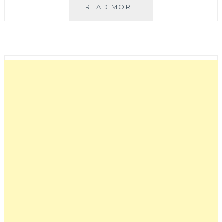
「台
READ MORE
中
霧
峰」
安
藤
忠
雄
作
品
之
一
–
亞
洲
大
學
亞
洲
現