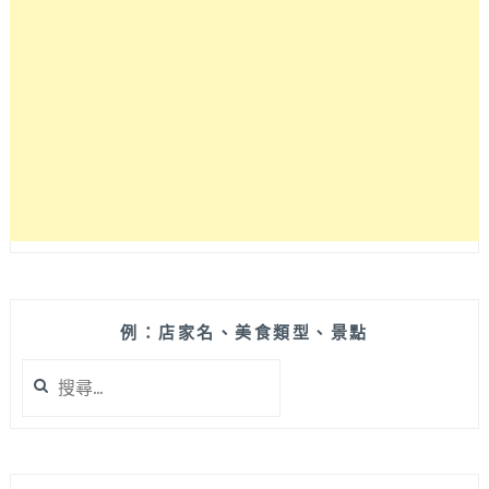
白
貓
散
步
GATTO
BIANCO
例：店家名、美食類型、景點
搜
尋
關
鍵
字: