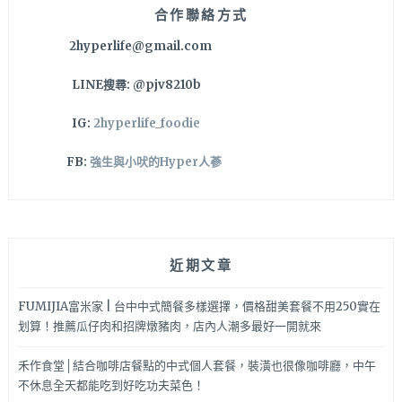
合作聯絡方式
2hyperlife@gmail.com
LINE搜尋: @pjv8210b
IG:
2hyperlife_foodie
FB:
強生與小吠的Hyper人蔘
近期文章
FUMIJIA富米家 | 台中中式簡餐多樣選擇，價格甜美套餐不用250實在
划算！推薦瓜仔肉和招牌燉豬肉，店內人潮多最好一開就來
禾作食堂│結合咖啡店餐點的中式個人套餐，裝潢也很像咖啡廳，中午
不休息全天都能吃到好吃功夫菜色！