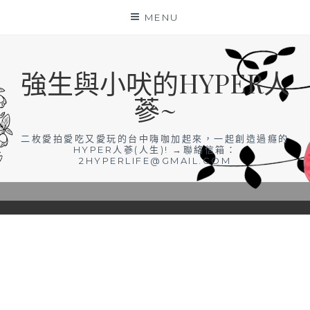
Skip
MENU
to
content
強生與小吠的HYPER人
蔘~
二枚愛拍愛吃又愛玩的台中嗨咖加起來，一起創造過癮的
HYPER人蔘(人生)! →聯絡信箱：
2HYPERLIFE@GMAIL.COM