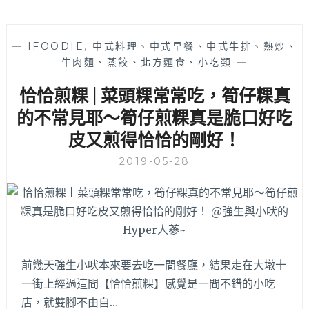
—
IFOODIE
,
中式料理、中式早餐、中式牛排、熱炒、
牛肉麵、蒸餃、北方麵食、小吃類
—
恰恰煎粿 | 菜頭粿常常吃，筍仔粿真
的不常見耶～筍仔煎粿真是脆口好吃
皮又煎得恰恰的剛好！
2019-05-28
前幾天強生小吠本來要去吃一間餐廳，結果走在大墩十
一街上經過這間【恰恰煎粿】感覺是一間不錯的小吃
店，就雙腳不由自…