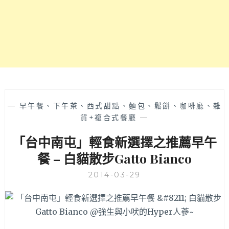
見
耶
～
筍
仔
煎
粿
真
是
脆
—
早午餐、下午茶、西式甜點、麵包、鬆餅、咖啡廳、雜
口
貨+複合式餐廳
—
好
「台中南屯」輕食新選擇之推薦早午
吃
皮
餐 – 白貓散步Gatto Bianco
又
煎
2014-03-29
得
恰
恰
的
剛