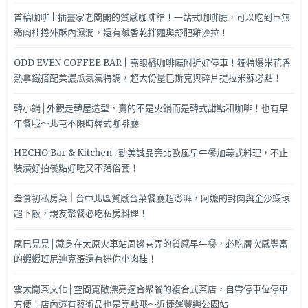
首稿咖啡 | 插畫家老闆開的質感咖啡館！一站式咖啡廳，可以吃到巨無
霸肉桂捲外酥內濕潤，還有鹹香乾拌麵與舒肥雞沙拉！
ODD EVEN COFFEE BAR | 亮眼橘咖啡廳附近好停車！獨特爆米花香
熱拿鐵搭配美濃瓜氮氣特調，超大份量巴斯克與碎片提拉米蘇必點！
韓小鍋│外觀走韓屋造型，賣的不是火鍋而是韓式甜點和咖啡！也有早
午餐哦～北屯不限時韓式咖啡廳
HECHO Bar & Kitchen│勤美誠品旁北歐風早午餐加義式料理，不止
裝潢好拍餐點好吃又不落俗套！
叁食初私房菜 | 台中北區質感台菜餐廳超澎湃，阿嬤的封肉與金沙蝦球
超下飯，親友聚餐必吃私房料理！
尾巴晃晃│藏身在太原火車站周邊巷弄的質感早午餐，必吃層次感豐富
的蝦蝦班尼迪克蛋還有迷你小肉桂！
雲太閒茶文化│空間寬敞漂亮適合聚餐的複合式茶店，自帶停車位停車
方便！店內還有藝術品也是亮點哦～近捷運豐樂公園站