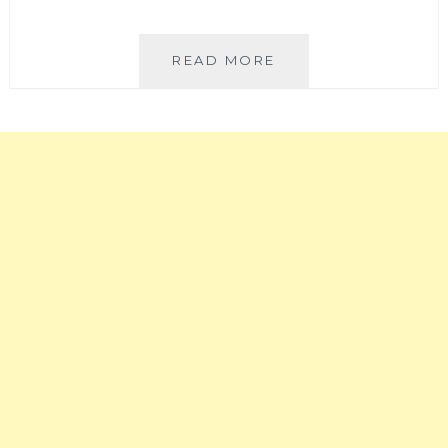
恰
READ MORE
恰
煎
粿
|
菜
頭
粿
常
常
吃，
筍
仔
粿
真
的
不
常