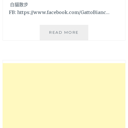
白貓散步
好！
FB: https://www.facebook.com/GattoBianc…
「台
READ MORE
中
南
屯」
輕
食
新
選
擇
之
推
薦
早
午
餐
–