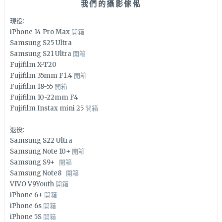
我們的攝影傢俬
現役:
iPhone 14 Pro Max
開箱
Samsung S25 Ultra
Samsung S21 Ultra
開箱
Fujifilm X-T20
Fujifilm 35mm F1.4
開箱
Fujifilm 18-55
開箱
Fujifilm 10-22mm F4
Fujifilm Instax mini 25
開箱
退役:
Samsung S22 Ultra
Samsung Note 10+
開箱
Samsung S9+
開箱
Samsung Note8
開箱
VIVO V9Youth
開箱
iPhone 6+
開箱
iPhone 6s
開箱
iPhone 5S
開箱