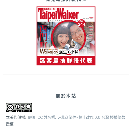
關於本站
本著作係採用
創用 CC 姓名標示-非商業性-禁止改作 3.0 台灣 授權條款
授權.