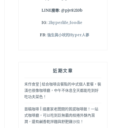
LINE搜尋: @pjv8210b
IG:
2hyperlife_foodie
FB:
強生與小吠的Hyper人蔘
近期文章
禾作食堂│結合咖啡店餐點的中式個人套餐，裝
潢也很像咖啡廳，中午不休息全天都能吃到好
吃功夫菜色！
首稿咖啡 | 插畫家老闆開的質感咖啡館！一站
式咖啡廳，可以吃到巨無霸肉桂捲外酥內濕
潤，還有鹹香乾拌麵與舒肥雞沙拉！