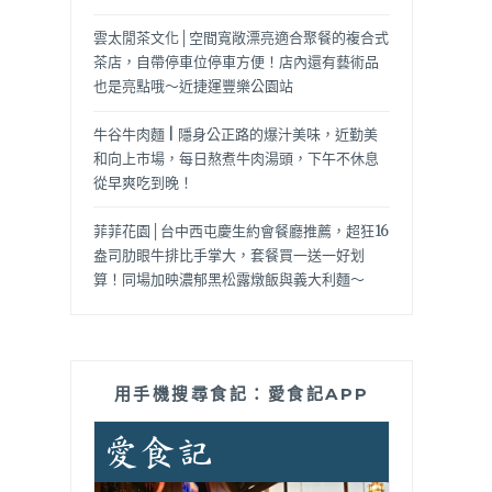
雲太閒茶文化│空間寬敞漂亮適合聚餐的複合式
茶店，自帶停車位停車方便！店內還有藝術品
也是亮點哦～近捷運豐樂公園站
牛谷牛肉麵 | 隱身公正路的爆汁美味，近勤美
和向上市場，每日熬煮牛肉湯頭，下午不休息
從早爽吃到晚！
菲菲花園│台中西屯慶生約會餐廳推薦，超狂16
盎司肋眼牛排比手掌大，套餐買一送一好划
算！同場加映濃郁黑松露燉飯與義大利麵～
用手機搜尋食記：愛食記APP