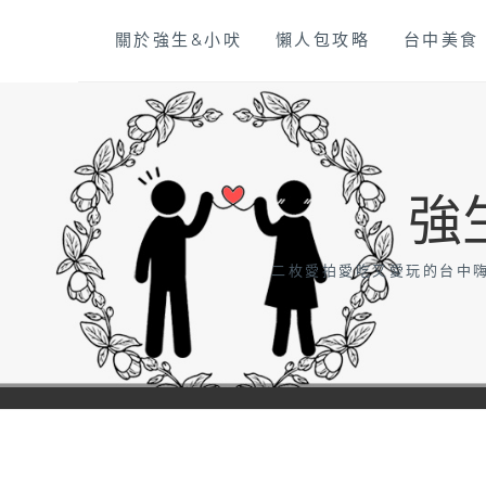
Skip
關於強生&小吠
懶人包攻略
台中美食
to
content
強
二枚愛拍愛吃又愛玩的台中嗨