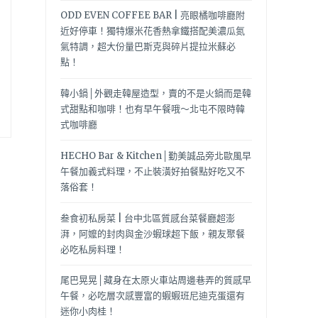
ODD EVEN COFFEE BAR | 亮眼橘咖啡廳附
近好停車！獨特爆米花香熱拿鐵搭配美濃瓜氮
氣特調，超大份量巴斯克與碎片提拉米蘇必
點！
韓小鍋│外觀走韓屋造型，賣的不是火鍋而是韓
式甜點和咖啡！也有早午餐哦～北屯不限時韓
式咖啡廳
HECHO Bar & Kitchen│勤美誠品旁北歐風早
午餐加義式料理，不止裝潢好拍餐點好吃又不
落俗套！
叁食初私房菜 | 台中北區質感台菜餐廳超澎
湃，阿嬤的封肉與金沙蝦球超下飯，親友聚餐
必吃私房料理！
尾巴晃晃│藏身在太原火車站周邊巷弄的質感早
午餐，必吃層次感豐富的蝦蝦班尼迪克蛋還有
迷你小肉桂！