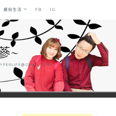
繽紛生活
FB
IG
蔘~
YPERLIFE@GMAIL.COM