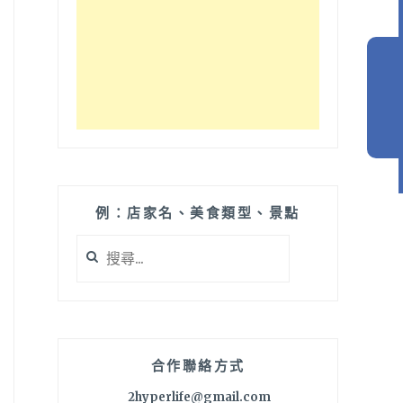
例：店家名、美食類型、景點
搜
尋
關
鍵
字:
合作聯絡方式
2hyperlife@gmail.com