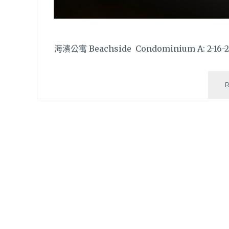
海濱公寓 Beachside Condominium A: 2-16-2