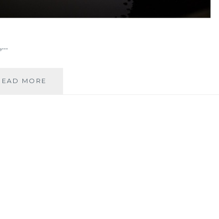
,…
【沖
READ MORE
繩
自
駕
旅
遊】
推
薦
親
子
或
多
人