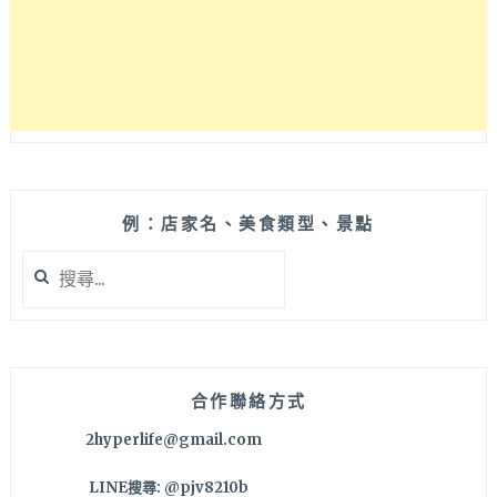
的
簡
約
裝
潢
很
具
有
穿
透
例：店家名、美食類型、景點
感
搜
～
尋
關
鍵
字:
合作聯絡方式
2hyperlife@gmail.com
LINE搜尋: @pjv8210b