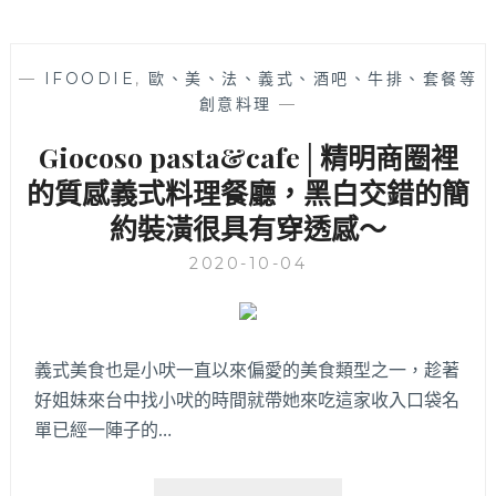
—
IFOODIE
,
歐、美、法、義式、酒吧、牛排、套餐等
創意料理
—
Giocoso pasta&cafe│精明商圈裡
的質感義式料理餐廳，黑白交錯的簡
約裝潢很具有穿透感～
2020-10-04
義式美食也是小吠一直以來偏愛的美食類型之一，趁著
好姐妹來台中找小吠的時間就帶她來吃這家收入口袋名
單已經一陣子的…