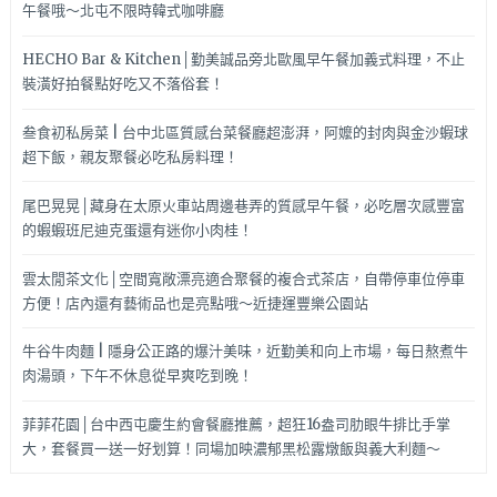
午餐哦～北屯不限時韓式咖啡廳
HECHO Bar & Kitchen│勤美誠品旁北歐風早午餐加義式料理，不止
裝潢好拍餐點好吃又不落俗套！
叁食初私房菜 | 台中北區質感台菜餐廳超澎湃，阿嬤的封肉與金沙蝦球
超下飯，親友聚餐必吃私房料理！
尾巴晃晃│藏身在太原火車站周邊巷弄的質感早午餐，必吃層次感豐富
的蝦蝦班尼迪克蛋還有迷你小肉桂！
雲太閒茶文化│空間寬敞漂亮適合聚餐的複合式茶店，自帶停車位停車
方便！店內還有藝術品也是亮點哦～近捷運豐樂公園站
牛谷牛肉麵 | 隱身公正路的爆汁美味，近勤美和向上市場，每日熬煮牛
肉湯頭，下午不休息從早爽吃到晚！
菲菲花園│台中西屯慶生約會餐廳推薦，超狂16盎司肋眼牛排比手掌
大，套餐買一送一好划算！同場加映濃郁黑松露燉飯與義大利麵～