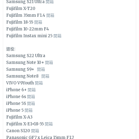
Samsung S21 Ultra
開箱
Fujifilm X-T20
Fujifilm 35mm F1.4
開箱
Fujifilm 18-55
開箱
Fujifilm 10-22mm F4
Fujifilm Instax mini 25
開箱
退役:
Samsung S22 Ultra
Samsung Note 10+
開箱
Samsung S9+
開箱
Samsung Note8
開箱
VIVO V9Youth
開箱
iPhone 6+
開箱
iPhone 6s
開箱
iPhone 5S
開箱
iPhone 5
開箱
Fujifilm X-A3
Fujifilm X-E1+18-55
開箱
Canon S120
開箱
Panasonic GF7 x Leica 15mm F1.7