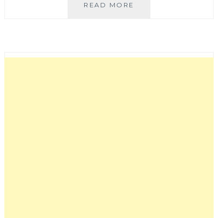
GIOCOSO
READ MORE
PASTA&CAFE│
精
明
商
圈
裡
的
質
感
義
式
料
理
餐
廳，
黑
白
交
錯