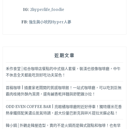
IG:
2hyperlife_foodie
FB:
強生與小吠的Hyper人蔘
近期文章
禾作食堂│結合咖啡店餐點的中式個人套餐，裝潢也很像咖啡廳，中午
不休息全天都能吃到好吃功夫菜色！
首稿咖啡 | 插畫家老闆開的質感咖啡館！一站式咖啡廳，可以吃到巨無
霸肉桂捲外酥內濕潤，還有鹹香乾拌麵與舒肥雞沙拉！
ODD EVEN COFFEE BAR | 亮眼橘咖啡廳附近好停車！獨特爆米花香
熱拿鐵搭配美濃瓜氮氣特調，超大份量巴斯克與碎片提拉米蘇必點！
韓小鍋│外觀走韓屋造型，賣的不是火鍋而是韓式甜點和咖啡！也有早