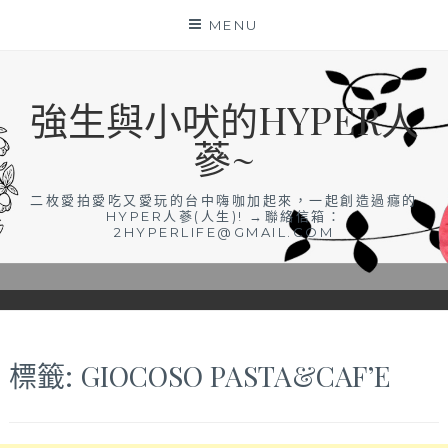
Skip
MENU
to
content
強生與小吠的HYPER人
蔘~
二枚愛拍愛吃又愛玩的台中嗨咖加起來，一起創造過癮的
HYPER人蔘(人生)! →聯絡信箱：
2HYPERLIFE@GMAIL.COM
標籤:
GIOCOSO PASTA&CAF’E