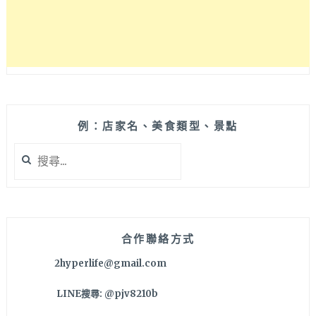
授
和
千
頌
依
吻
戲
地
例：店家名、美食類型、景點
點
搜
尋
關
鍵
字:
合作聯絡方式
2hyperlife@gmail.com
LINE搜尋: @pjv8210b