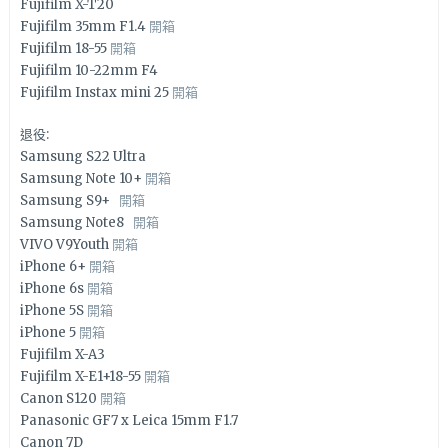
Fujifilm X-T20
Fujifilm 35mm F1.4
開箱
Fujifilm 18-55
開箱
Fujifilm 10-22mm F4
Fujifilm Instax mini 25
開箱
退役:
Samsung S22 Ultra
Samsung Note 10+
開箱
Samsung S9+
開箱
Samsung Note8
開箱
VIVO V9Youth
開箱
iPhone 6+
開箱
iPhone 6s
開箱
iPhone 5S
開箱
iPhone 5
開箱
Fujifilm X-A3
Fujifilm X-E1+18-55
開箱
Canon S120
開箱
Panasonic GF7 x Leica 15mm F1.7
Canon 7D