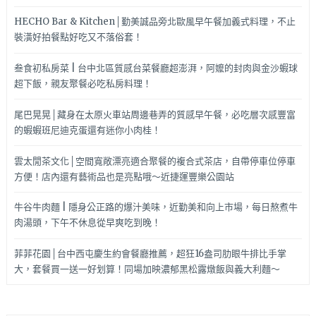
HECHO Bar & Kitchen│勤美誠品旁北歐風早午餐加義式料理，不止
裝潢好拍餐點好吃又不落俗套！
叁食初私房菜 | 台中北區質感台菜餐廳超澎湃，阿嬤的封肉與金沙蝦球
超下飯，親友聚餐必吃私房料理！
尾巴晃晃│藏身在太原火車站周邊巷弄的質感早午餐，必吃層次感豐富
的蝦蝦班尼迪克蛋還有迷你小肉桂！
雲太閒茶文化│空間寬敞漂亮適合聚餐的複合式茶店，自帶停車位停車
方便！店內還有藝術品也是亮點哦～近捷運豐樂公園站
牛谷牛肉麵 | 隱身公正路的爆汁美味，近勤美和向上市場，每日熬煮牛
肉湯頭，下午不休息從早爽吃到晚！
菲菲花園│台中西屯慶生約會餐廳推薦，超狂16盎司肋眼牛排比手掌
大，套餐買一送一好划算！同場加映濃郁黑松露燉飯與義大利麵～