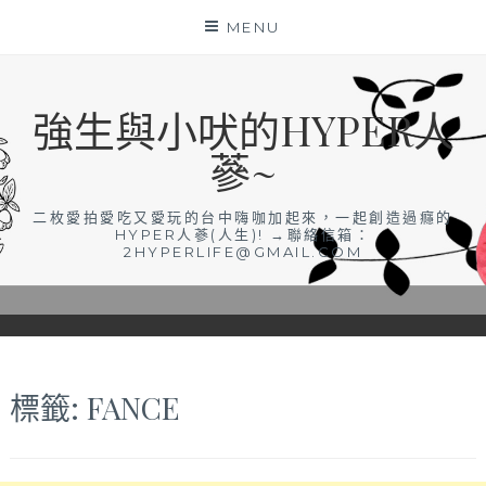
Skip
MENU
to
content
強生與小吠的HYPER人
蔘~
二枚愛拍愛吃又愛玩的台中嗨咖加起來，一起創造過癮的
HYPER人蔘(人生)! →聯絡信箱：
2HYPERLIFE@GMAIL.COM
標籤:
FANCE