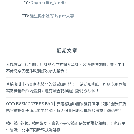
IG:
2hyperlife_foodie
FB:
強生與小吠的Hyper人蔘
近期文章
禾作食堂│結合咖啡店餐點的中式個人套餐，裝潢也很像咖啡廳，中午
不休息全天都能吃到好吃功夫菜色！
首稿咖啡 | 插畫家老闆開的質感咖啡館！一站式咖啡廳，可以吃到巨無
霸肉桂捲外酥內濕潤，還有鹹香乾拌麵與舒肥雞沙拉！
ODD EVEN COFFEE BAR | 亮眼橘咖啡廳附近好停車！獨特爆米花香
熱拿鐵搭配美濃瓜氮氣特調，超大份量巴斯克與碎片提拉米蘇必點！
韓小鍋│外觀走韓屋造型，賣的不是火鍋而是韓式甜點和咖啡！也有早
午餐哦～北屯不限時韓式咖啡廳