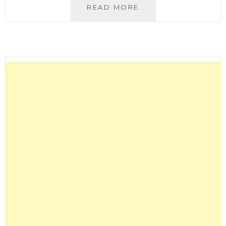
豐
READ MORE
樂
公
園
旁
的
湖
水
岸
藝
術
街
坊，
發
現
美
式
悠
閒
風