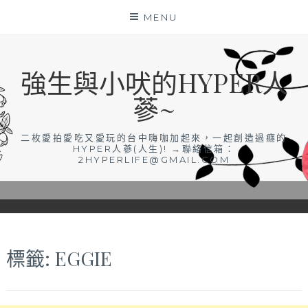
Skip
MENU
to
content
強生與小吠的HYPER人
蔘~
二枚愛拍愛吃又愛玩的台中嗨咖加起來，一起創造過癮的
HYPER人蔘(人生)! →聯絡信箱：
2HYPERLIFE@GMAIL.COM
標籤:
EGGIE