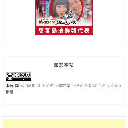
關於本站
本著作係採用
創用 CC 姓名標示-非商業性-禁止改作 3.0 台灣 授權條款
授權.