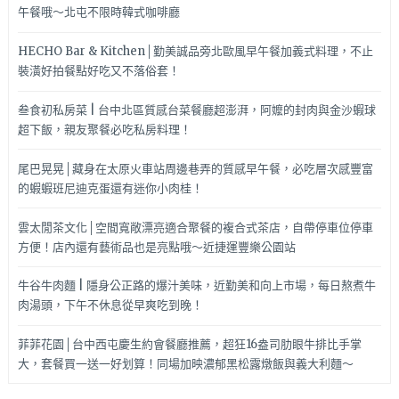
午餐哦～北屯不限時韓式咖啡廳
HECHO Bar & Kitchen│勤美誠品旁北歐風早午餐加義式料理，不止
裝潢好拍餐點好吃又不落俗套！
叁食初私房菜 | 台中北區質感台菜餐廳超澎湃，阿嬤的封肉與金沙蝦球
超下飯，親友聚餐必吃私房料理！
尾巴晃晃│藏身在太原火車站周邊巷弄的質感早午餐，必吃層次感豐富
的蝦蝦班尼迪克蛋還有迷你小肉桂！
雲太閒茶文化│空間寬敞漂亮適合聚餐的複合式茶店，自帶停車位停車
方便！店內還有藝術品也是亮點哦～近捷運豐樂公園站
牛谷牛肉麵 | 隱身公正路的爆汁美味，近勤美和向上市場，每日熬煮牛
肉湯頭，下午不休息從早爽吃到晚！
菲菲花園│台中西屯慶生約會餐廳推薦，超狂16盎司肋眼牛排比手掌
大，套餐買一送一好划算！同場加映濃郁黑松露燉飯與義大利麵～