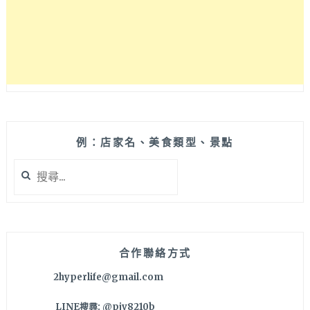
格
早
午
餐
小
店
【EGGIE
早
午
餐】!!
例：店家名、美食類型、景點
(CLOSED)
搜
尋
關
鍵
字:
合作聯絡方式
2hyperlife@gmail.com
LINE搜尋: @pjv8210b