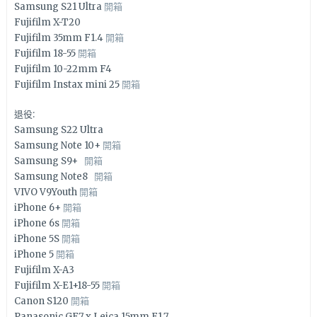
Samsung S21 Ultra
開箱
Fujifilm X-T20
Fujifilm 35mm F1.4
開箱
Fujifilm 18-55
開箱
Fujifilm 10-22mm F4
Fujifilm Instax mini 25
開箱
退役:
Samsung S22 Ultra
Samsung Note 10+
開箱
Samsung S9+
開箱
Samsung Note8
開箱
VIVO V9Youth
開箱
iPhone 6+
開箱
iPhone 6s
開箱
iPhone 5S
開箱
iPhone 5
開箱
Fujifilm X-A3
Fujifilm X-E1+18-55
開箱
Canon S120
開箱
Panasonic GF7 x Leica 15mm F1.7