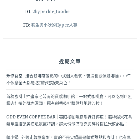
IG:
2hyperlife_foodie
FB:
強生與小吠的Hyper人蔘
近期文章
禾作食堂│結合咖啡店餐點的中式個人套餐，裝潢也很像咖啡廳，中午
不休息全天都能吃到好吃功夫菜色！
首稿咖啡 | 插畫家老闆開的質感咖啡館！一站式咖啡廳，可以吃到巨無
霸肉桂捲外酥內濕潤，還有鹹香乾拌麵與舒肥雞沙拉！
ODD EVEN COFFEE BAR | 亮眼橘咖啡廳附近好停車！獨特爆米花香
熱拿鐵搭配美濃瓜氮氣特調，超大份量巴斯克與碎片提拉米蘇必點！
韓小鍋│外觀走韓屋造型，賣的不是火鍋而是韓式甜點和咖啡！也有早