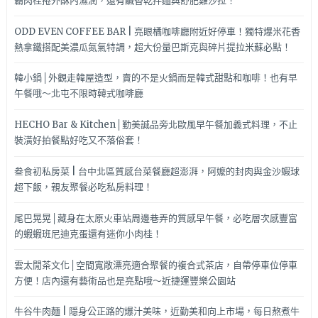
霸肉桂捲外酥內濕潤，還有鹹香乾拌麵與舒肥雞沙拉！
~~
ODD EVEN COFFEE BAR | 亮眼橘咖啡廳附近好停車！獨特爆米花香
熱拿鐵搭配美濃瓜氮氣特調，超大份量巴斯克與碎片提拉米蘇必點！
韓小鍋│外觀走韓屋造型，賣的不是火鍋而是韓式甜點和咖啡！也有早
午餐哦～北屯不限時韓式咖啡廳
HECHO Bar & Kitchen│勤美誠品旁北歐風早午餐加義式料理，不止
裝潢好拍餐點好吃又不落俗套！
叁食初私房菜 | 台中北區質感台菜餐廳超澎湃，阿嬤的封肉與金沙蝦球
超下飯，親友聚餐必吃私房料理！
尾巴晃晃│藏身在太原火車站周邊巷弄的質感早午餐，必吃層次感豐富
的蝦蝦班尼迪克蛋還有迷你小肉桂！
雲太閒茶文化│空間寬敞漂亮適合聚餐的複合式茶店，自帶停車位停車
方便！店內還有藝術品也是亮點哦～近捷運豐樂公園站
牛谷牛肉麵 | 隱身公正路的爆汁美味，近勤美和向上市場，每日熬煮牛