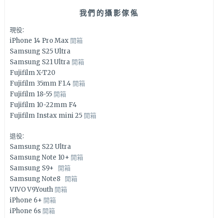
我們的攝影傢俬
現役:
iPhone 14 Pro Max
開箱
Samsung S25 Ultra
Samsung S21 Ultra
開箱
Fujifilm X-T20
Fujifilm 35mm F1.4
開箱
Fujifilm 18-55
開箱
Fujifilm 10-22mm F4
Fujifilm Instax mini 25
開箱
退役:
Samsung S22 Ultra
Samsung Note 10+
開箱
Samsung S9+
開箱
Samsung Note8
開箱
VIVO V9Youth
開箱
iPhone 6+
開箱
iPhone 6s
開箱