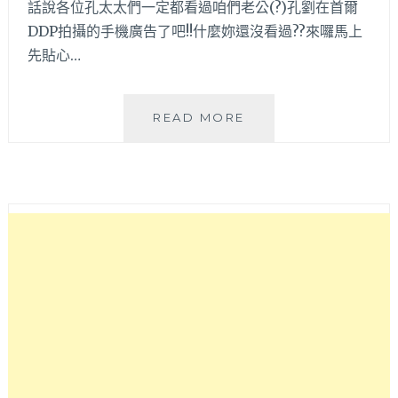
話說各位孔太太們一定都看過咱們老公(?)孔劉在首爾
DDP拍攝的手機廣告了吧!!什麼妳還沒看過??來囉馬上
先貼心…
《韓
READ MORE
國
首
爾
自
由
行》
必
訪
國
民
老
公
孔
劉