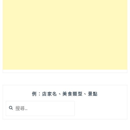
代
言
ZENFONE
廣
告
拍
攝
地
點！
來
到
東
大
門
設
例：店家名、美食類型、景點
計
搜
廣
尋
場
關
DDP
鍵
也
字: