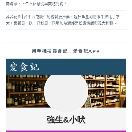
肉湯頭，下午不休息從早爽吃到晚！
菲菲花園│台中西屯慶生約會餐廳推薦，超狂16盎司肋眼牛排比手掌
大，套餐買一送一好划算！同場加映濃郁黑松露燉飯與義大利麵～
用手機搜尋食記：愛食記APP