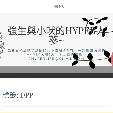
Skip
MENU
to
content
強生與小吠的HYPER人
蔘~
二枚愛拍愛吃又愛玩的台中嗨咖加起來，一起創造過癮的
HYPER人蔘(人生)! →聯絡信箱：
2HYPERLIFE@GMAIL.COM
標籤:
DPP