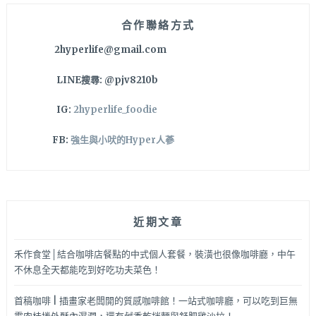
好
像
合作聯絡方式
來
2hyperlife@gmail.com
到
外
LINE搜尋: @pjv8210b
星
人
IG:
2hyperlife_foodie
的
家！
FB:
強生與小吠的Hyper人蔘
LED
玫
瑰
花
海
近期文章
也
持
續
禾作食堂│結合咖啡店餐點的中式個人套餐，裝潢也很像咖啡廳，中午
展
不休息全天都能吃到好吃功夫菜色！
出
中
首稿咖啡 | 插畫家老闆開的質感咖啡館！一站式咖啡廳，可以吃到巨無
喔