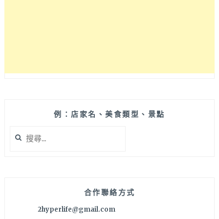
餐
點
選
擇
多
樣，
必
點
舒
芙
蕾
例：店家名、美食類型、景點
厚
搜
鬆
尋
餅
關
～
鍵
平
字:
日
用
合作聯絡方式
餐
2hyperlife@gmail.com
不