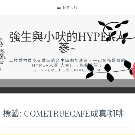
Skip
MENU
to
content
強生與小吠的HYPER人
蔘~
二枚愛拍愛吃又愛玩的台中嗨咖加起來，一起創造過癮的
HYPER人蔘(人生)! →聯絡信箱：
2HYPERLIFE@GMAIL.COM
標籤:
COMETRUECAFE成真咖啡