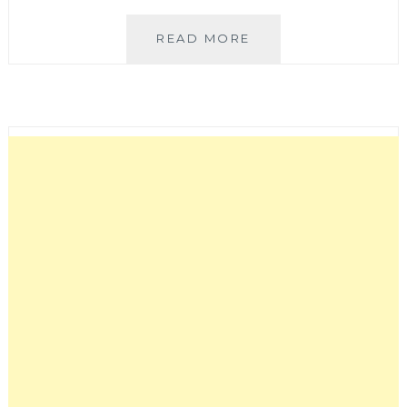
成
READ MORE
真
咖
啡
太
原
崇
德
店
│
加
入
崇
德
路
美
食
戰
區！