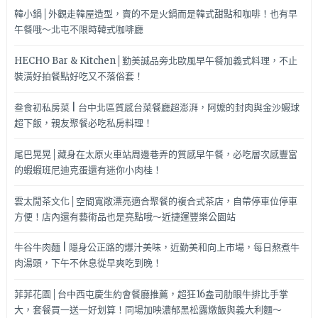
韓小鍋│外觀走韓屋造型，賣的不是火鍋而是韓式甜點和咖啡！也有早
午餐哦～北屯不限時韓式咖啡廳
HECHO Bar & Kitchen│勤美誠品旁北歐風早午餐加義式料理，不止
裝潢好拍餐點好吃又不落俗套！
叁食初私房菜 | 台中北區質感台菜餐廳超澎湃，阿嬤的封肉與金沙蝦球
超下飯，親友聚餐必吃私房料理！
尾巴晃晃│藏身在太原火車站周邊巷弄的質感早午餐，必吃層次感豐富
的蝦蝦班尼迪克蛋還有迷你小肉桂！
雲太閒茶文化│空間寬敞漂亮適合聚餐的複合式茶店，自帶停車位停車
方便！店內還有藝術品也是亮點哦～近捷運豐樂公園站
牛谷牛肉麵 | 隱身公正路的爆汁美味，近勤美和向上市場，每日熬煮牛
肉湯頭，下午不休息從早爽吃到晚！
菲菲花園│台中西屯慶生約會餐廳推薦，超狂16盎司肋眼牛排比手掌
大，套餐買一送一好划算！同場加映濃郁黑松露燉飯與義大利麵～