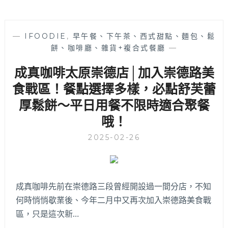
—
IFOODIE
,
早午餐、下午茶、西式甜點、麵包、鬆
餅、咖啡廳、雜貨+複合式餐廳
—
成真咖啡太原崇德店│加入崇德路美
食戰區！餐點選擇多樣，必點舒芙蕾
厚鬆餅～平日用餐不限時適合聚餐
哦！
2025-02-26
成真咖啡先前在崇德路三段曾經開設過一間分店，不知
何時悄悄歇業後、今年二月中又再次加入崇德路美食戰
區，只是這次新…