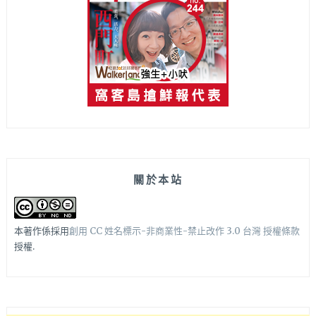
關於本站
本著作係採用
創用 CC 姓名標示-非商業性-禁止改作 3.0 台灣 授權條款
授權.