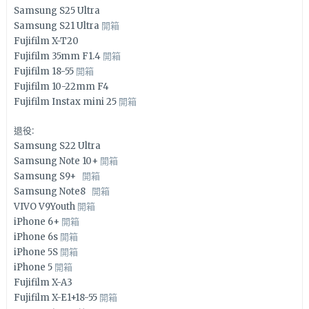
Samsung S25 Ultra
Samsung S21 Ultra
開箱
Fujifilm X-T20
Fujifilm 35mm F1.4
開箱
Fujifilm 18-55
開箱
Fujifilm 10-22mm F4
Fujifilm Instax mini 25
開箱
退役:
Samsung S22 Ultra
Samsung Note 10+
開箱
Samsung S9+
開箱
Samsung Note8
開箱
VIVO V9Youth
開箱
iPhone 6+
開箱
iPhone 6s
開箱
iPhone 5S
開箱
iPhone 5
開箱
Fujifilm X-A3
Fujifilm X-E1+18-55
開箱