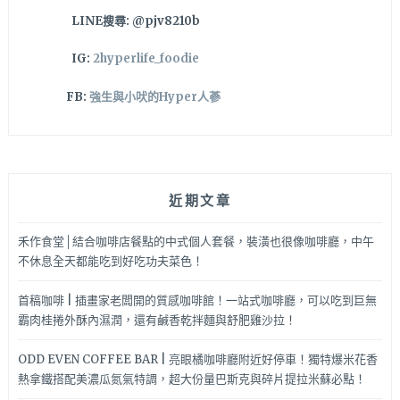
限
LINE搜尋: @pjv8210b
時
適
IG:
2hyperlife_foodie
合
聚
FB:
強生與小吠的Hyper人蔘
餐
哦！
近期文章
禾作食堂│結合咖啡店餐點的中式個人套餐，裝潢也很像咖啡廳，中午
不休息全天都能吃到好吃功夫菜色！
首稿咖啡 | 插畫家老闆開的質感咖啡館！一站式咖啡廳，可以吃到巨無
霸肉桂捲外酥內濕潤，還有鹹香乾拌麵與舒肥雞沙拉！
ODD EVEN COFFEE BAR | 亮眼橘咖啡廳附近好停車！獨特爆米花香
熱拿鐵搭配美濃瓜氮氣特調，超大份量巴斯克與碎片提拉米蘇必點！