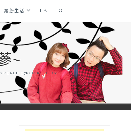
繽紛生活
FB
IG
蔘~
YPERLIFE@GMAIL.COM