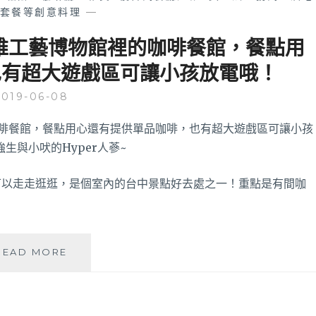
套餐等創意料理
—
纖維工藝博物館裡的咖啡餐館，餐點用
也有超大遊戲區可讓小孩放電哦！
2019-06-08
可以走走逛逛，是個室內的台中景點好去處之一！重點是有間咖
可
READ MORE
艾
比
咖
啡