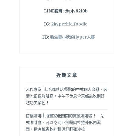
LINE搜尋: @pjv8210b
IG:
2hyperlife_foodie
FB:
強生與小吠的Hyper人蔘
近期文章
禾作食堂│結合咖啡店餐點的中式個人套餐，裝
潢也很像咖啡廳，中午不休息全天都能吃到好
吃功夫菜色！
首稿咖啡 | 插畫家老闆開的質感咖啡館！一站
式咖啡廳，可以吃到巨無霸肉桂捲外酥內濕
潤，還有鹹香乾拌麵與舒肥雞沙拉！