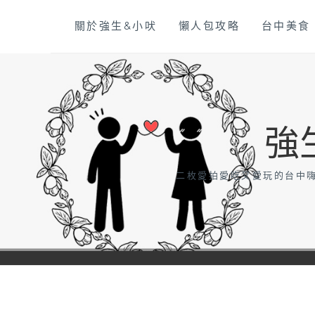
Skip
關於強生&小吠
懶人包攻略
台中美食
to
content
強
二枚愛拍愛吃又愛玩的台中嗨