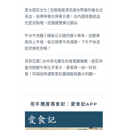
雲太閒茶文化│空間寬敞漂亮適合聚餐的複合式
茶店，自帶停車位停車方便！店內還有藝術品
也是亮點哦～近捷運豐樂公園站
牛谷牛肉麵 | 隱身公正路的爆汁美味，近勤美
和向上市場，每日熬煮牛肉湯頭，下午不休息
從早爽吃到晚！
菲菲花園│台中西屯慶生約會餐廳推薦，超狂16
盎司肋眼牛排比手掌大，套餐買一送一好划
算！同場加映濃郁黑松露燉飯與義大利麵～
用手機搜尋食記：愛食記APP