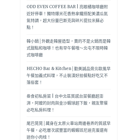
ODD EVEN COFFEE BAR | 亮眼橘咖啡廳附
近好停車！獨特爆米花香熱拿鐵搭配美濃瓜氮
氣特調，超大份量巴斯克與碎片提拉米蘇必
點！
韓小鍋│外觀走韓屋造型，賣的不是火鍋而是韓
式甜點和咖啡！也有早午餐哦～北屯不限時韓
式咖啡廳
HECHO Bar & Kitchen│勤美誠品旁北歐風早
午餐加義式料理，不止裝潢好拍餐點好吃又不
落俗套！
叁食初私房菜 | 台中北區質感台菜餐廳超澎
湃，阿嬤的封肉與金沙蝦球超下飯，親友聚餐
必吃私房料理！
尾巴晃晃│藏身在太原火車站周邊巷弄的質感早
午餐，必吃層次感豐富的蝦蝦班尼迪克蛋還有
迷你小肉桂！