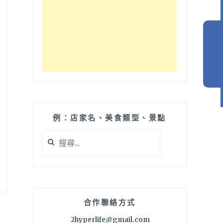
例：店家名、美食類型、景點
搜
尋
關
鍵
字:
合作聯絡方式
2hyperlife@gmail.com