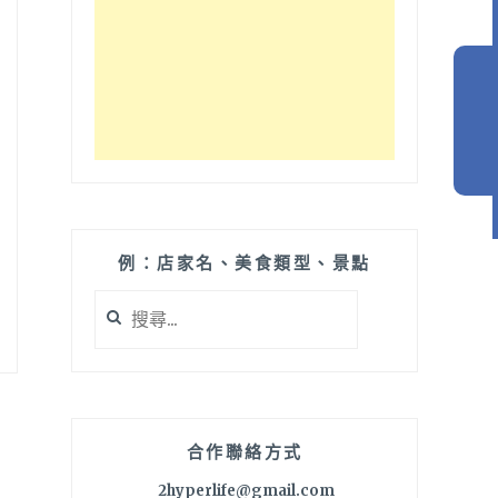
例：店家名、美食類型、景點
搜
尋
關
鍵
字:
合作聯絡方式
2hyperlife@gmail.com