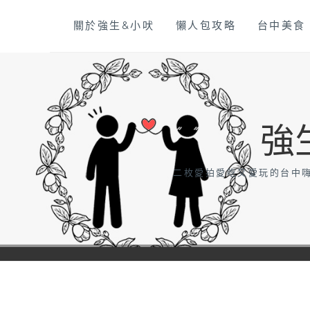
Skip
關於強生&小吠
懶人包攻略
台中美食
to
content
強
二枚愛拍愛吃又愛玩的台中嗨