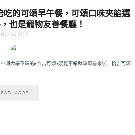
陪吃的可頌早午餐，可頌口味夾餡選
餐，也是寵物友善餐廳！
2024-07-17
中興大學不遠的▸恰吉可頌◂感覺不錯就驅車前來啦！恰吉可頌
恰
READ MORE
吉
可
頌
│
有
二