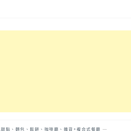
式甜點、麵包、鬆餅、咖啡廳、雜貨+複合式餐廳
—