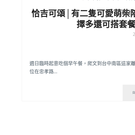
恰吉可頌│有二隻可愛萌柴
擇多還可搭套
週日臨時起意吃個早午餐，爬文到台中南區這家離
位在忠孝路…