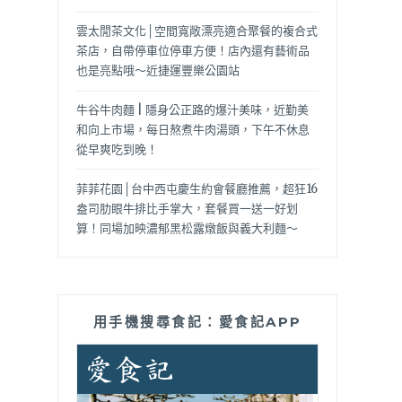
雲太閒茶文化│空間寬敞漂亮適合聚餐的複合式
茶店，自帶停車位停車方便！店內還有藝術品
也是亮點哦～近捷運豐樂公園站
牛谷牛肉麵 | 隱身公正路的爆汁美味，近勤美
和向上市場，每日熬煮牛肉湯頭，下午不休息
從早爽吃到晚！
菲菲花園│台中西屯慶生約會餐廳推薦，超狂16
盎司肋眼牛排比手掌大，套餐買一送一好划
算！同場加映濃郁黑松露燉飯與義大利麵～
用手機搜尋食記：愛食記APP