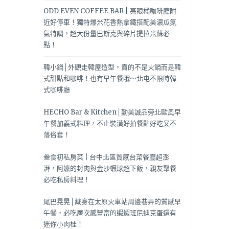
ODD EVEN COFFEE BAR | 亮眼橘咖啡廳附
近好停車！獨特爆米花香熱拿鐵搭配美濃瓜氮
氣特調，超大份量巴斯克與碎片提拉米蘇必
點！
韓小鍋│外觀走韓屋造型，賣的不是火鍋而是韓
式甜點和咖啡！也有早午餐哦～北屯不限時韓
式咖啡廳
HECHO Bar & Kitchen│勤美誠品旁北歐風早
午餐加義式料理，不止裝潢好拍餐點好吃又不
落俗套！
叁食初私房菜 | 台中北區質感台菜餐廳超澎
湃，阿嬤的封肉與金沙蝦球超下飯，親友聚餐
必吃私房料理！
尾巴晃晃│藏身在太原火車站周邊巷弄的質感早
午餐，必吃層次感豐富的蝦蝦班尼迪克蛋還有
迷你小肉桂！