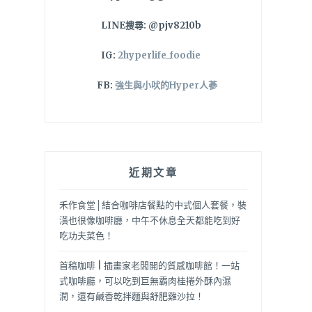
LINE搜尋: @pjv8210b
IG:
2hyperlife_foodie
FB:
強生與小吠的Hyper人蔘
近期文章
禾作食堂│結合咖啡店餐點的中式個人套餐，裝
潢也很像咖啡廳，中午不休息全天都能吃到好
吃功夫菜色！
首稿咖啡 | 插畫家老闆開的質感咖啡館！一站
式咖啡廳，可以吃到巨無霸肉桂捲外酥內濕
潤，還有鹹香乾拌麵與舒肥雞沙拉！