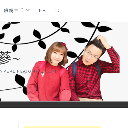
繽紛生活
FB
IG
蔘~
YPERLIFE@GMAIL.COM