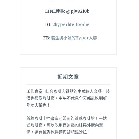
LINE搜尋: @pjv8210b
IG:
2hyperlife_foodie
FB:
強生與小吠的Hyper人蔘
近期文章
禾作食堂│結合咖啡店餐點的中式個人套餐，裝
潢也很像咖啡廳，中午不休息全天都能吃到好
吃功夫菜色！
首稿咖啡 | 插畫家老闆開的質感咖啡館！一站
式咖啡廳，可以吃到巨無霸肉桂捲外酥內濕
潤，還有鹹香乾拌麵與舒肥雞沙拉！