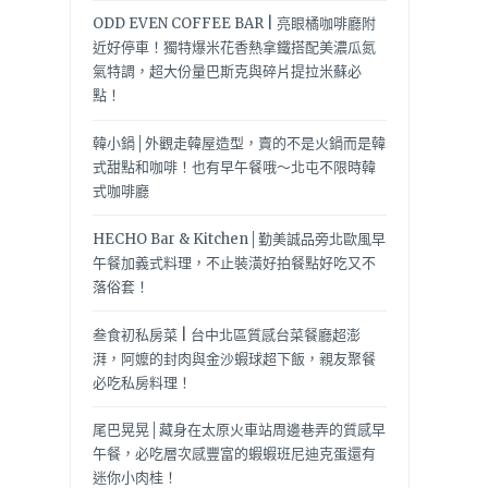
ODD EVEN COFFEE BAR | 亮眼橘咖啡廳附
近好停車！獨特爆米花香熱拿鐵搭配美濃瓜氮
氣特調，超大份量巴斯克與碎片提拉米蘇必
點！
韓小鍋│外觀走韓屋造型，賣的不是火鍋而是韓
式甜點和咖啡！也有早午餐哦～北屯不限時韓
式咖啡廳
HECHO Bar & Kitchen│勤美誠品旁北歐風早
午餐加義式料理，不止裝潢好拍餐點好吃又不
落俗套！
叁食初私房菜 | 台中北區質感台菜餐廳超澎
湃，阿嬤的封肉與金沙蝦球超下飯，親友聚餐
必吃私房料理！
尾巴晃晃│藏身在太原火車站周邊巷弄的質感早
午餐，必吃層次感豐富的蝦蝦班尼迪克蛋還有
迷你小肉桂！