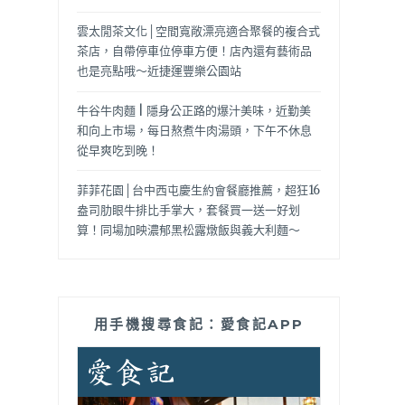
雲太閒茶文化│空間寬敞漂亮適合聚餐的複合式
茶店，自帶停車位停車方便！店內還有藝術品
也是亮點哦～近捷運豐樂公園站
牛谷牛肉麵 | 隱身公正路的爆汁美味，近勤美
和向上市場，每日熬煮牛肉湯頭，下午不休息
從早爽吃到晚！
菲菲花園│台中西屯慶生約會餐廳推薦，超狂16
盎司肋眼牛排比手掌大，套餐買一送一好划
算！同場加映濃郁黑松露燉飯與義大利麵～
用手機搜尋食記：愛食記APP