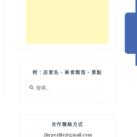
例：店家名、美食類型、景點
搜
尋
關
鍵
字:
合作聯絡方式
2hyperlife@gmail.com