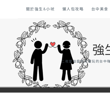
Skip
關於強生&小吠
懶人包攻略
台中美食
to
content
強
二枚愛拍愛吃又愛玩的台中嗨