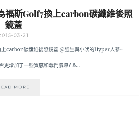
斯Golf7換上carbon碳纖維後照
鏡蓋
2015-03-21
，是否更增加了一些質感和戰鬥氣息? &…
自
READ MORE
行
組
裝
改
車
樂
趣