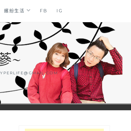
繽紛生活
FB
IG
蔘~
YPERLIFE@GMAIL.COM