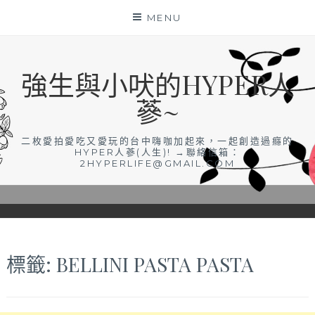
Skip
MENU
to
content
強生與小吠的HYPER人
蔘~
二枚愛拍愛吃又愛玩的台中嗨咖加起來，一起創造過癮的
HYPER人蔘(人生)! →聯絡信箱：
2HYPERLIFE@GMAIL.COM
標籤:
BELLINI PASTA PASTA