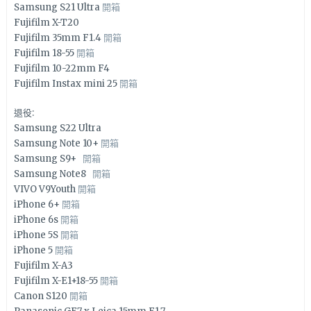
Samsung S21 Ultra
開箱
Fujifilm X-T20
Fujifilm 35mm F1.4
開箱
Fujifilm 18-55
開箱
Fujifilm 10-22mm F4
Fujifilm Instax mini 25
開箱
退役:
Samsung S22 Ultra
Samsung Note 10+
開箱
Samsung S9+
開箱
Samsung Note8
開箱
VIVO V9Youth
開箱
iPhone 6+
開箱
iPhone 6s
開箱
iPhone 5S
開箱
iPhone 5
開箱
Fujifilm X-A3
Fujifilm X-E1+18-55
開箱
Canon S120
開箱