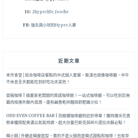
IG:
2hyperlife_foodie
FB:
強生與小吠的Hyper人蔘
近期文章
禾作食堂│結合咖啡店餐點的中式個人套餐，裝潢也很像咖啡廳，中午
不休息全天都能吃到好吃功夫菜色！
首稿咖啡 | 插畫家老闆開的質感咖啡館！一站式咖啡廳，可以吃到巨無
霸肉桂捲外酥內濕潤，還有鹹香乾拌麵與舒肥雞沙拉！
ODD EVEN COFFEE BAR | 亮眼橘咖啡廳附近好停車！獨特爆米花香
熱拿鐵搭配美濃瓜氮氣特調，超大份量巴斯克與碎片提拉米蘇必點！
韓小鍋│外觀走韓屋造型，賣的不是火鍋而是韓式甜點和咖啡！也有早