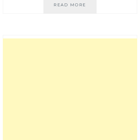
貝
READ MORE
里
尼
BELLINI
PASTA
PASTA│
台
中
大
遠
百
11
樓
義
式
美
食
首
選，
薄