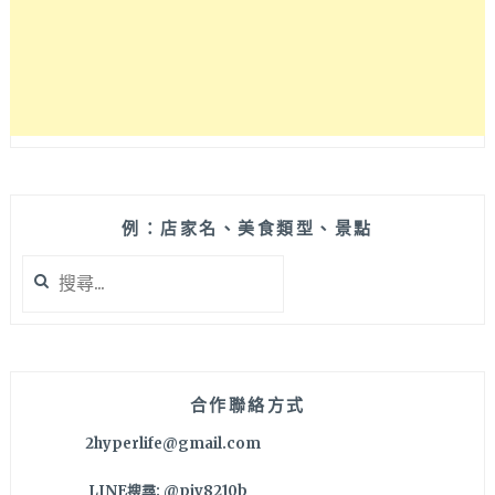
皮
披
薩
酥
脆
好
入
口，
套
餐
例：店家名、美食類型、景點
式
搜
菜
尋
單
關
適
鍵
合
字:
小
家
合作聯絡方式
庭
2hyperlife@gmail.com
共
享！
LINE搜尋: @pjv8210b