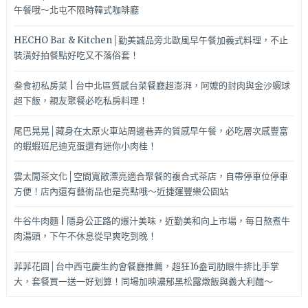
午餐哦～北屯不限時韓式咖啡廳
HECHO Bar & Kitchen│勤美誠品旁北歐風早午餐加義式料理，不止
裝潢好拍餐點好吃又不落俗套！
叁食初私房菜 | 台中北區質感台菜餐廳超澎湃，阿嬤的封肉與金沙蝦球
超下飯，親友聚餐必吃私房料理！
尾巴晃晃│藏身在太原火車站周邊巷弄的質感早午餐，必吃層次感豐富
的蝦蝦班尼迪克蛋還有迷你小肉桂！
雲太閒茶文化│空間寬敞漂亮適合聚餐的複合式茶店，自帶停車位停車
方便！店內還有藝術品也是亮點哦～近捷運豐樂公園站
牛谷牛肉麵 | 隱身公正路的爆汁美味，近勤美和向上市場，每日熬煮牛
肉湯頭，下午不休息從早爽吃到晚！
菲菲花園│台中西屯慶生約會餐廳推薦，超狂16盎司肋眼牛排比手掌
大，套餐買一送一好划算！同場加映濃郁黑松露燉飯與義大利麵～