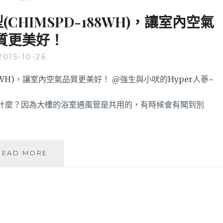
HIMSPD-188WH)，讓室內空氣
質更美好！
2015-10-26
什麼？因為大樓的浴室通風管是共用的，有時候會有聞到別
3M
READ MORE
淨
呼
吸
空
氣
清