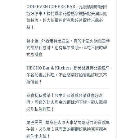
ODD EVEN COFFEE BAR | 亮眼橘咖啡廳附
近好停車！獨特爆米花香熱拿鐵搭配美濃瓜氮
氣特調，超大份量巴斯克與碎片提拉米蘇必
點！
韓小鍋│外觀走韓屋造型，賣的不是火鍋而是韓
式甜點和咖啡！也有早午餐哦～北屯不限時韓
式咖啡廳
HECHO Bar & Kitchen│勤美誠品旁北歐風早
午餐加義式料理，不止裝潢好拍餐點好吃又不
落俗套！
叁食初私房菜 | 台中北區質感台菜餐廳超澎
湃，阿嬤的封肉與金沙蝦球超下飯，親友聚餐
必吃私房料理！
尾巴晃晃│藏身在太原火車站周邊巷弄的質感早
午餐，必吃層次感豐富的蝦蝦班尼迪克蛋還有
迷你小肉桂！