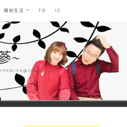
繽紛生活
FB
IG
蔘~
YPERLIFE@GMAIL.COM