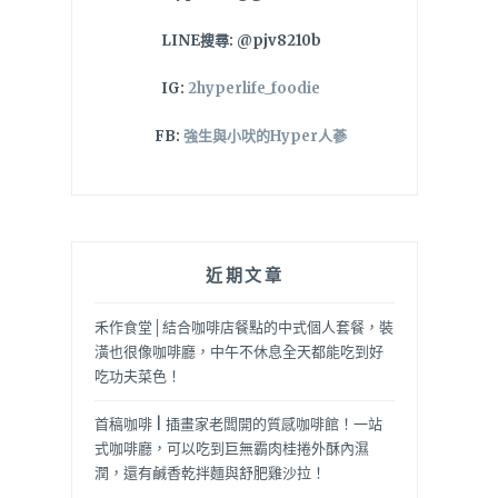
LINE搜尋: @pjv8210b
IG:
2hyperlife_foodie
FB:
強生與小吠的Hyper人蔘
近期文章
禾作食堂│結合咖啡店餐點的中式個人套餐，裝
潢也很像咖啡廳，中午不休息全天都能吃到好
吃功夫菜色！
首稿咖啡 | 插畫家老闆開的質感咖啡館！一站
式咖啡廳，可以吃到巨無霸肉桂捲外酥內濕
潤，還有鹹香乾拌麵與舒肥雞沙拉！