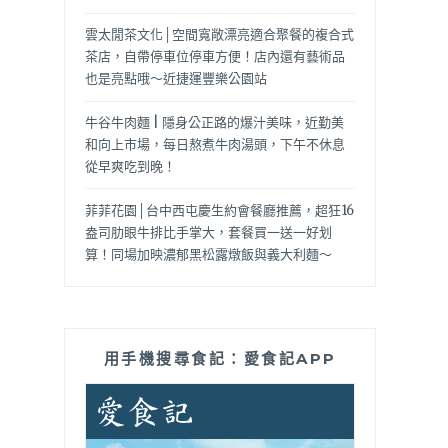
雲太閒茶文化│空間寬敞漂亮適合聚餐的複合式
茶店，自帶停車位停車方便！店內還有藝術品
也是亮點哦～近捷運豐樂公園站
牛谷牛肉麵 | 隱身公正路的爆汁美味，近勤美
和向上市場，每日熬煮牛肉湯頭，下午不休息
從早爽吃到晚！
菲菲花園│台中西屯慶生約會餐廳推薦，超狂16
盎司肋眼牛排比手掌大，套餐買一送一好划
算！同場加映濃郁黑松露燉飯與義大利麵～
用手機搜尋食記：愛食記APP