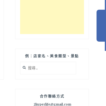
例：店家名、美食類型、景點
搜
尋
關
鍵
字:
合作聯絡方式
2hyperlife@gmail.com