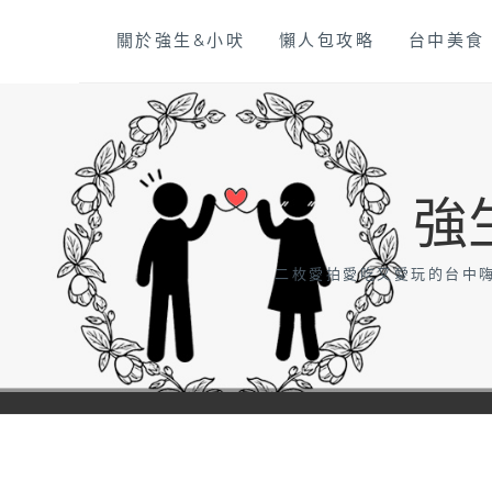
Skip
關於強生&小吠
懶人包攻略
台中美食
to
content
強
二枚愛拍愛吃又愛玩的台中嗨