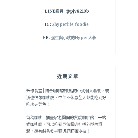
LINE搜尋: @pjv8210b
IG:
2hyperlife_foodie
FB:
強生與小吠的Hyper人蔘
近期文章
禾作食堂│結合咖啡店餐點的中式個人套餐，裝
潢也很像咖啡廳，中午不休息全天都能吃到好
吃功夫菜色！
首稿咖啡 | 插畫家老闆開的質感咖啡館！一站
式咖啡廳，可以吃到巨無霸肉桂捲外酥內濕
潤，還有鹹香乾拌麵與舒肥雞沙拉！