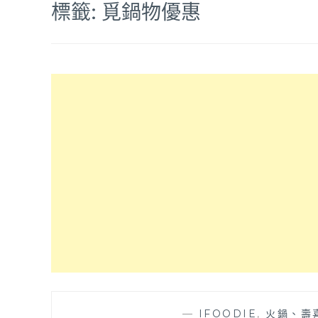
標籤:
覓鍋物優惠
—
IFOODIE
,
火鍋、壽