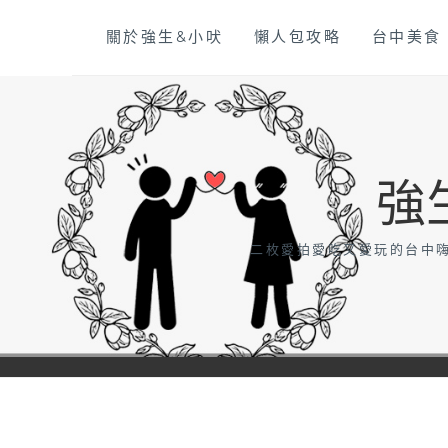
Skip
關於強生&小吠
懶人包攻略
台中美食
to
content
強
二枚愛拍愛吃又愛玩的台中嗨