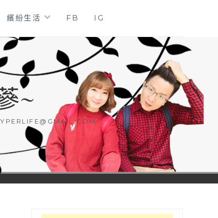
繽紛生活
FB
IG
蔘~
YPERLIFE@GMAIL.COM