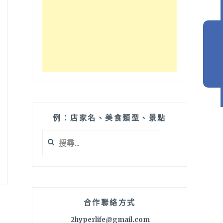
例：店家名、美食類型、景點
搜
尋
關
鍵
字:
合作聯絡方式
2hyperlife@gmail.com