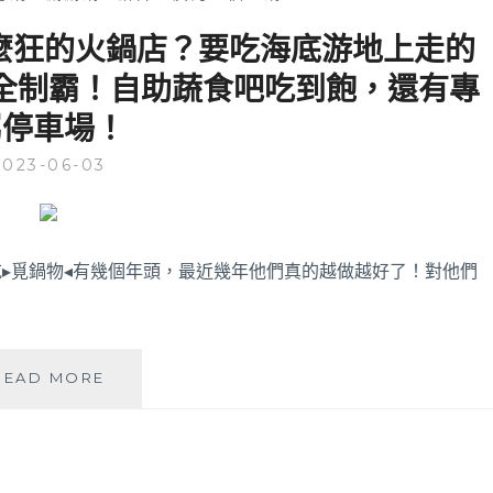
麼狂的火鍋店？要吃海底游地上走的
全制霸！自助蔬食吧吃到飽，還有專
屬停車場！
2023-06-03
▸覓鍋物◂有幾個年頭，最近幾年他們真的越做越好了！對他們
覓
READ MORE
鍋
物
│
台