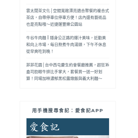
雲太閒茶文化│空間寬敞漂亮適合聚餐的複合式
茶店，自帶停車位停車方便！店內還有藝術品
也是亮點哦～近捷運豐樂公園站
牛谷牛肉麵 | 隱身公正路的爆汁美味，近勤美
和向上市場，每日熬煮牛肉湯頭，下午不休息
從早爽吃到晚！
菲菲花園│台中西屯慶生約會餐廳推薦，超狂16
盎司肋眼牛排比手掌大，套餐買一送一好划
算！同場加映濃郁黑松露燉飯與義大利麵～
用手機搜尋食記：愛食記APP