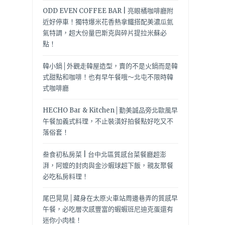
ODD EVEN COFFEE BAR | 亮眼橘咖啡廳附
近好停車！獨特爆米花香熱拿鐵搭配美濃瓜氮
氣特調，超大份量巴斯克與碎片提拉米蘇必
點！
韓小鍋│外觀走韓屋造型，賣的不是火鍋而是韓
式甜點和咖啡！也有早午餐哦～北屯不限時韓
式咖啡廳
HECHO Bar & Kitchen│勤美誠品旁北歐風早
午餐加義式料理，不止裝潢好拍餐點好吃又不
落俗套！
叁食初私房菜 | 台中北區質感台菜餐廳超澎
湃，阿嬤的封肉與金沙蝦球超下飯，親友聚餐
必吃私房料理！
尾巴晃晃│藏身在太原火車站周邊巷弄的質感早
午餐，必吃層次感豐富的蝦蝦班尼迪克蛋還有
迷你小肉桂！