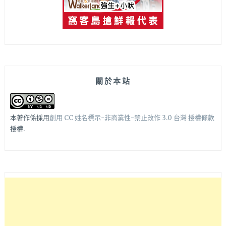
關於本站
本著作係採用
創用 CC 姓名標示-非商業性-禁止改作 3.0 台灣 授權條款
授權.