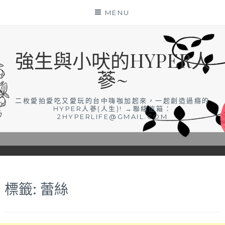
Skip
MENU
to
content
強生與小吠的HYPER人
蔘~
二枚愛拍愛吃又愛玩的台中嗨咖加起來，一起創造過癮的
HYPER人蔘(人生)! →聯絡信箱：
2HYPERLIFE@GMAIL.COM
標籤:
蕾絲