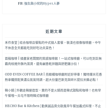
FB:
強生與小吠的Hyper人蔘
近期文章
禾作食堂│結合咖啡店餐點的中式個人套餐，裝潢也很像咖啡廳，中午
不休息全天都能吃到好吃功夫菜色！
首稿咖啡 | 插畫家老闆開的質感咖啡館！一站式咖啡廳，可以吃到巨無
霸肉桂捲外酥內濕潤，還有鹹香乾拌麵與舒肥雞沙拉！
ODD EVEN COFFEE BAR | 亮眼橘咖啡廳附近好停車！獨特爆米花香
熱拿鐵搭配美濃瓜氮氣特調，超大份量巴斯克與碎片提拉米蘇必點！
韓小鍋│外觀走韓屋造型，賣的不是火鍋而是韓式甜點和咖啡！也有早
午餐哦～北屯不限時韓式咖啡廳
HECHO Bar & Kitchen│勤美誠品旁北歐風早午餐加義式料理，不止