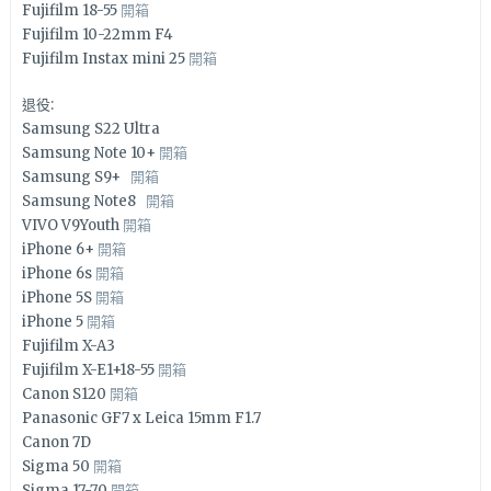
Fujifilm 18-55
開箱
Fujifilm 10-22mm F4
Fujifilm Instax mini 25
開箱
退役:
Samsung S22 Ultra
Samsung Note 10+
開箱
Samsung S9+
開箱
Samsung Note8
開箱
VIVO V9Youth
開箱
iPhone 6+
開箱
iPhone 6s
開箱
iPhone 5S
開箱
iPhone 5
開箱
Fujifilm X-A3
Fujifilm X-E1+18-55
開箱
Canon S120
開箱
Panasonic GF7 x Leica 15mm F1.7
Canon 7D
Sigma 50
開箱
Sigma 17-70
開箱