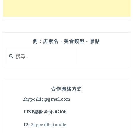
整
個
秋
冬
~
例：店家名、美食類型、景點
搜
尋
關
鍵
字:
合作聯絡方式
2hyperlife@gmail.com
LINE搜尋: @pjv8210b
IG:
2hyperlife_foodie