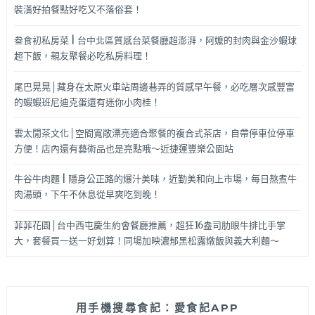
裝潢好拍餐點好吃又不落俗套！
叁食初私房菜 | 台中北區質感台菜餐廳超澎湃，阿嬤的封肉與金沙蝦球
超下飯，親友聚餐必吃私房料理！
尾巴晃晃│藏身在太原火車站周邊巷弄的質感早午餐，必吃層次感豐富
的蝦蝦班尼迪克蛋還有迷你小肉桂！
雲太閒茶文化│空間寬敞漂亮適合聚餐的複合式茶店，自帶停車位停車
方便！店內還有藝術品也是亮點哦～近捷運豐樂公園站
牛谷牛肉麵 | 隱身公正路的爆汁美味，近勤美和向上市場，每日熬煮牛
肉湯頭，下午不休息從早爽吃到晚！
菲菲花園│台中西屯慶生約會餐廳推薦，超狂16盎司肋眼牛排比手掌
大，套餐買一送一好划算！同場加映濃郁黑松露燉飯與義大利麵～
用手機搜尋食記：愛食記APP