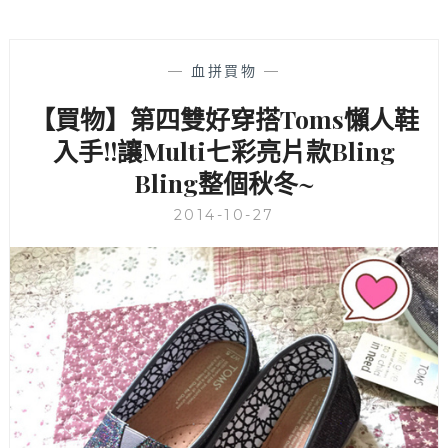
—
血拼買物
—
【買物】第四雙好穿搭Toms懶人鞋
入手!!讓Multi七彩亮片款Bling
Bling整個秋冬~
2014-10-27