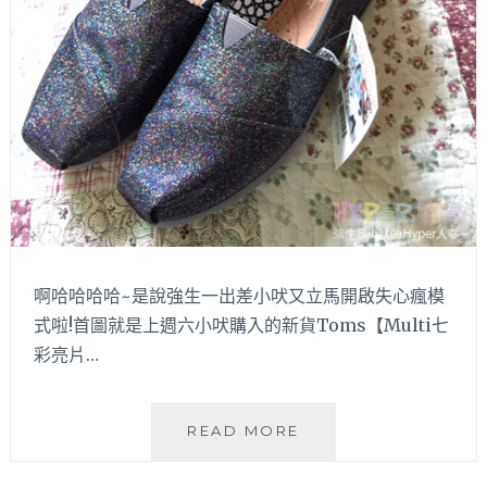
啊哈哈哈哈~是說強生一出差小吠又立馬開啟失心瘋模
式啦!首圖就是上週六小吠購入的新貨Toms【Multi七
彩亮片…
【買
READ MORE
物】
第